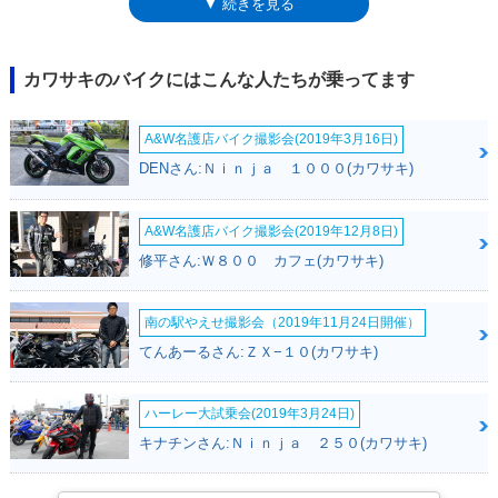
▼ 続きを見る
更）、排気量を399ccとしたもの。ピストンストロークは800と同じ66.2
ミリだったため、極端なロングストローク型エンジンとなっていた。バル
カン400-Ⅱとバルカン400の特徴は、フロントの21インチホイール。チョ
ッパーライクなカスタムスタイルを演出していた。
カワサキのバイクにはこんな人たちが乗ってます
A&W名護店バイク撮影会(2019年3月16日)
DENさん:Ｎｉｎｊａ １０００(カワサキ)
A&W名護店バイク撮影会(2019年12月8日)
修平さん:Ｗ８００ カフェ(カワサキ)
南の駅やえせ撮影会（2019年11月24日開催）
てんあーるさん:ＺＸ−１０(カワサキ)
ハーレー大試乗会(2019年3月24日)
キナチンさん:Ｎｉｎｊａ ２５０(カワサキ)