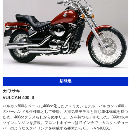
新登場
カワサキ
VULCAN 400-Ⅱ
バルカン800をベースに400cc化したアメリカンモデル、バルカン（400）
のバーハンドル仕様車として登場。大排気量モデルと同じ車体構成を持つ
ため、400ccクラスらしからぬボリュームを持つモデルだった。399ccのV
ツインエンジンを搭載。フロントホイールは21インチで、カスタムチョッ
パーのようなスタイリングを構成する要素だった。（VN400B1）