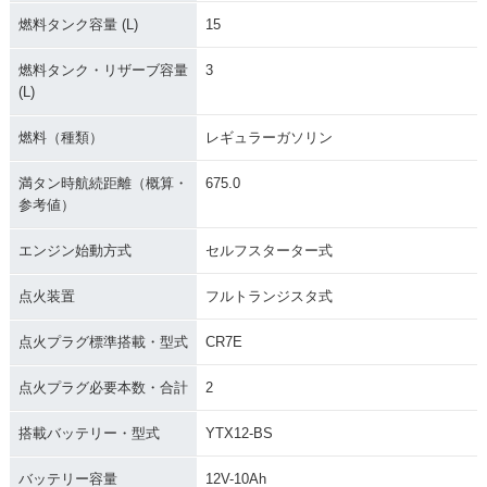
燃料タンク容量 (L)
15
燃料タンク・リザーブ容量
3
(L)
燃料（種類）
レギュラーガソリン
満タン時航続距離（概算・
675.0
参考値）
エンジン始動方式
セルフスターター式
点火装置
フルトランジスタ式
点火プラグ標準搭載・型式
CR7E
点火プラグ必要本数・合計
2
搭載バッテリー・型式
YTX12-BS
バッテリー容量
12V-10Ah