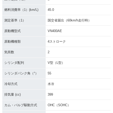
燃料消費率（1）(km/L)
45.0
測定基準（1）
国交省届出（60km/h走行時）
原動機型式
VN400AE
原動機種類
4ストローク
気筒数
2
シリンダ配列
V型（L型）
シリンダバンク角（°）
55
冷却方式
水冷
排気量 (cc)
399
カム・バルブ駆動方式
OHC（SOHC）