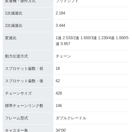
変速機・操作方式
フットシフト
1次減速比
2.184
2次減速比
3.444
変速比
1速 2.533/2速 1.650/3速 1.230/4速 1.000/5
速 0.857
動力伝達方式
チェーン
スプロケット歯数・前
18
スプロケット歯数・後
62
チェーンサイズ
428
標準チェーンリンク数
146
フレーム型式
ダブルクレードル
キャスター角
34°00′