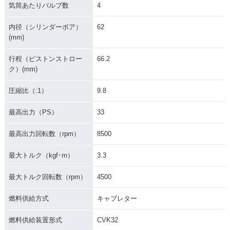
気筒あたりバルブ数
4
内径（シリンダーボア）
62
(mm)
行程（ピストンストロー
66.2
ク）(mm)
圧縮比（:1）
9.8
最高出力（PS）
33
最高出力回転数（rpm）
8500
最大トルク（kgf･m）
3.3
最大トルク回転数（rpm）
4500
燃料供給方式
キャブレター
燃料供給装置形式
CVK32