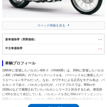
スペック情報を見る
- -
新車価格帯（実勢価格）
中古車価格帯
- -
車輌プロフィール
1995年に登場したバルカン400-Ⅱ（VN400B）は、同時に登場したバルカ
ン400（VN400A）のプルバックハンドルを、バーハンドルに換装したバ
リエーションモデルだった。なお、カワサキによる正式なモデル名は、バ
ルカン-Ⅱであり、バルカンなのだが、バイクブロスでは、800ccや
1500ccなどで展開されていたバルカンシリーズと区分するため、便宜的
に400を加えて表記している。バルカン-Ⅱを含む399ccVツインエンジン
搭載のバルカン400は、バルカン800に搭載される805ccの水冷Vツインエ
ンジンのシリンダーボアを大胆に小さくして（88ミリを62ミリに変