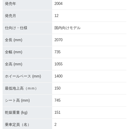
発売年
2004
発売月
12
2001年 BALIUS
2002年 BALIUS
2000年 BALIUS
Ⅱ・カラーチェンジ
Ⅱ・カラーチェンジ
Ⅱ・マイナーチェン
ジ
仕向け・仕様
国内向けモデル
全長 (mm)
2070
全幅 (mm)
735
全高 (mm)
1055
1998年 BALIUS
1997年 BALIUS
Ⅱ・カラーチェンジ
Ⅱ・新登場
ホイールベース (mm)
1400
最低地上高（ｍｍ）
150
シート高 (mm)
745
乾燥重量 (kg)
151
乗車定員（名）
2