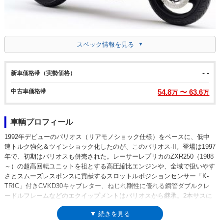
スペック情報を見る
- -
新車価格帯（実勢価格）
中古車価格帯
54.8
〜 63.6
万
万
車輌プロフィール
1992年デビューのバリオス（リアモノショック仕様）をベースに、低中
速トルク強化＆ツインショック化したのが、このバリオス-II。登場は1997
年で、初期はバリオスも併売された。レーサーレプリカのZXR250（1988
～）の超高回転ユニットを祖とする高圧縮比エンジンや、全域で扱いやす
さとスムーズレスポンスに貢献するスロットルポジションセンサー「K-
TRIC」付きCVKD30キャブレター、ねじれ剛性に優れる鋼管ダブルクレ
ードルフレームなどのエクイップメントはバリオスから継承。2本サスに
変更することで、バリオスよりもシート下にスペースができた。仕様変更
▼ 続きを見る
を受けながら、2007年に生産を終えるまでの10年間、カワサキ250㏄モデ