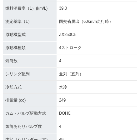
燃料消費率（1）(km/L)
39.0
測定基準（1）
国交省届出（60km/h走行時）
原動機型式
ZX250CE
原動機種類
4ストローク
気筒数
4
シリンダ配列
並列（直列）
冷却方式
水冷
排気量 (cc)
249
カム・バルブ駆動方式
DOHC
気筒あたりバルブ数
4
内径（シリンダーボア）
49