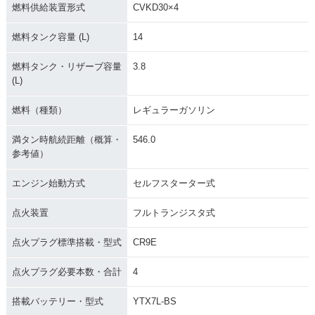
燃料供給装置形式
CVKD30×4
燃料タンク容量 (L)
14
燃料タンク・リザーブ容量
3.8
(L)
燃料（種類）
レギュラーガソリン
満タン時航続距離（概算・
546.0
参考値）
エンジン始動方式
セルフスターター式
点火装置
フルトランジスタ式
点火プラグ標準搭載・型式
CR9E
点火プラグ必要本数・合計
4
搭載バッテリー・型式
YTX7L-BS