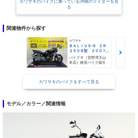
カワサキのバイクに乗っている沖縄のライダーを見
る
関連物件から探す
カワサキ
ＢＡＬＩＵＳ−II ＺＲ
２５０Ｂ型 ２００７
年モデル 社外グリッ
バイクＲ（宜野湾大山
プ 社外リアサス
本店）格安バイク販売
カワサキのバイクをすべて見る
モデル／カラー／関連情報