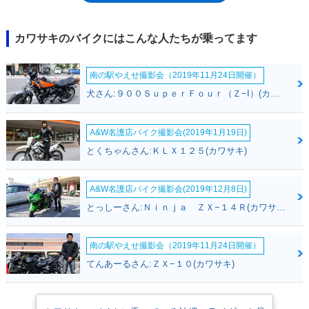
ルの中核を担ってきた。車名のバリオス（BALIUS）は、ギリシア神話に
登場する神馬のこと。タンクには車名表記と馬が組み合わされたエンブレ
ムが取り付けられていた。なお、2002年から数年間、スズキにOEM供給
カワサキのバイクにはこんな人たちが乗ってます
されていた時期もあり、供給先ではスズキ流に「GSX250FX」と呼ばれて
いた。
南の駅やえせ撮影会（2019年11月24日開催）
犬さん:９００ＳｕｐｅｒＦｏｕｒ（Ｚ−I）(カワサキ)
A&W名護店バイク撮影会(2019年1月19日)
とくちゃんさん:ＫＬＸ１２５(カワサキ)
A&W名護店バイク撮影会(2019年12月8日)
とっしーさん:Ｎｉｎｊａ ＺＸ−１４Ｒ(カワサキ)
南の駅やえせ撮影会（2019年11月24日開催）
てんあーるさん:ＺＸ−１０(カワサキ)