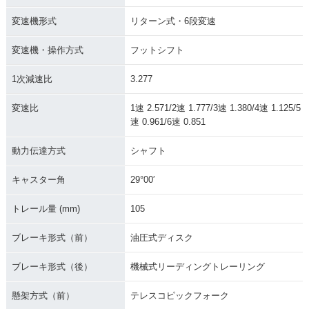
変速機形式
リターン式・6段変速
変速機・操作方式
フットシフト
1次減速比
3.277
変速比
1速 2.571/2速 1.777/3速 1.380/4速 1.125/5
速 0.961/6速 0.851
動力伝達方式
シャフト
キャスター角
29°00′
トレール量 (mm)
105
ブレーキ形式（前）
油圧式ディスク
ブレーキ形式（後）
機械式リーディングトレーリング
懸架方式（前）
テレスコピックフォーク