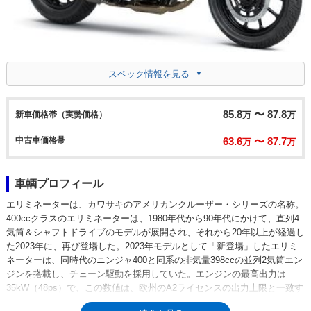
スペック情報を見る
85.8
〜 87.8
新車価格帯（実勢価格）
万
万
中古車価格帯
63.6
〜 87.7
万
万
車輌プロフィール
エリミネーターは、カワサキのアメリカンクルーザー・シリーズの名称。
400ccクラスのエリミネーターは、1980年代から90年代にかけて、直列4
気筒＆シャフトドライブのモデルが展開され、それから20年以上が経過し
た2023年に、再び登場した。2023年モデルとして「新登場」したエリミ
ネーターは、同時代のニンジャ400と同系の排気量398ccの並列2気筒エン
ジンを搭載し、チェーン駆動を採用していた。エンジンの最高出力は
35kW（48ps）で、この数値は、欧州のA2ライセンスの出力上限と一致す
るもの（欧州では、日本のような排気量ではなく最高出力が基準になって