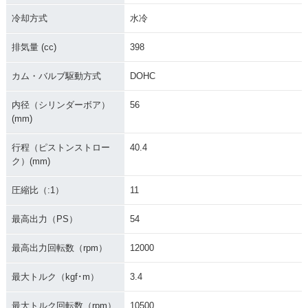
冷却方式
水冷
排気量 (cc)
398
カム・バルブ駆動方式
DOHC
内径（シリンダーボア）
56
(mm)
行程（ピストンストロー
40.4
ク）(mm)
圧縮比（:1）
11
最高出力（PS）
54
最高出力回転数（rpm）
12000
最大トルク（kgf･m）
3.4
最大トルク回転数（rpm）
10500