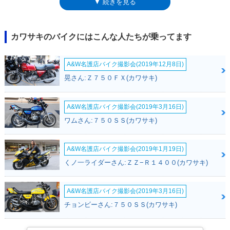
▼ 続きを見る
いた）。ミッションは6速リターン式で、フロント18インチ、リア16イン
チのホイールを採用。シート高は735ミリ。メーターは液晶単眼ながら、
エンジン回転やギアポジションも表示した。また、日本仕様にはETC車載
器を標準装備。カワサキの400ccクラスとして、標準装備は初めてのこと
カワサキのバイクにはこんな人たちが乗ってます
だった。同じタイミングで、ヘッドライトカウルを備えたエリミネーター
SEも登場した（別車種として項を分けた）。※2023年に発売されたエリ
A&W名護店バイク撮影会(2019年12月8日)
ミネーターの正式なモデル名には、「400」という数字表記はないが、か
つて様々な排気量で展開されたシリーズとの混同を避けるため、バイクブ
晃さん:Ｚ７５０ＦＸ(カワサキ)
ロスではエリミネーター400として登録した。
A&W名護店バイク撮影会(2019年3月16日)
ワムさん:７５０ＳＳ(カワサキ)
A&W名護店バイク撮影会(2019年1月19日)
くノ一ライダーさん:ＺＺ−Ｒ１４００(カワサキ)
A&W名護店バイク撮影会(2019年3月16日)
チョンビーさん:７５０ＳＳ(カワサキ)