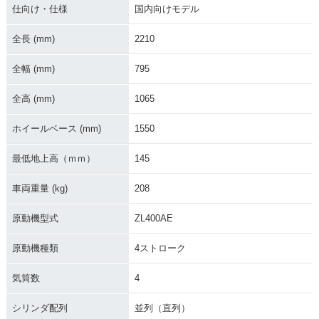
仕向け・仕様
国内向けモデル
2025年 ELIMINATO
2024年 ELIMINATO
1995年 ELIMINATO
R・カラーチェンジ
R・新登場
R 400
全長 (mm)
2210
全幅 (mm)
795
全高 (mm)
1065
ホイールベース (mm)
1550
1993年 ELIMINATO
1987年 ELIMINATO
1994年 ELIMINATO
R 400
R 400
R 400
最低地上高（ｍｍ）
145
車両重量 (kg)
208
原動機型式
ZL400AE
原動機種類
4ストローク
1986年 ELIMINATO
R 400
気筒数
4
シリンダ配列
並列（直列）