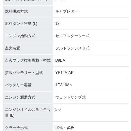
燃料供給方式
キャブレター
燃料タンク容量 (L)
12
エンジン始動方式
セルフスターター式
点火装置
フルトランジスタ式
点火プラグ標準搭載・型式
D9EA
搭載バッテリー・型式
YB12A-AK
バッテリー容量
12V-10Ah
エンジン潤滑方式
ウェットサンプ式
エンジンオイル容量※全容
3.0
量 (L)
クラッチ形式
湿式・多板