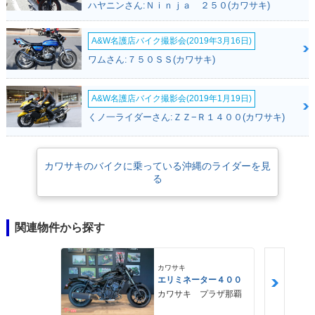
ハヤニンさん:Ｎｉｎｊａ ２５０(カワサキ)
A&W名護店バイク撮影会(2019年3月16日)
ワムさん:７５０ＳＳ(カワサキ)
A&W名護店バイク撮影会(2019年1月19日)
くノ一ライダーさん:ＺＺ−Ｒ１４００(カワサキ)
カワサキのバイクに乗っている沖縄のライダーを見
る
関連物件から探す
カワサキ
エリミネーター４００
カワサキ プラザ那覇