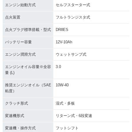
エンジン始動方式
セルフスターター式
点火装置
フルトランジスタ式
点火プラグ標準搭載・型式
DR8ES
バッテリー容量
12V-10Ah
エンジン潤滑方式
ウェットサンプ式
エンジンオイル容量※全容
3.0
量 (L)
推奨エンジンオイル（SAE
10W-40
粘度）
クラッチ形式
湿式・多板
変速機形式
リターン式・6段変速
変速機・操作方式
フットシフト