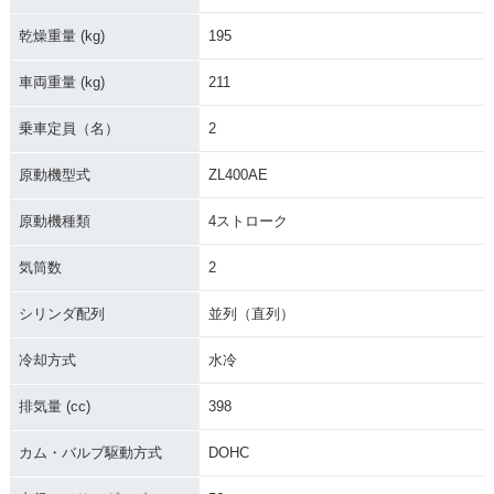
乾燥重量 (kg)
195
車両重量 (kg)
211
乗車定員（名）
2
原動機型式
ZL400AE
原動機種類
4ストローク
気筒数
2
シリンダ配列
並列（直列）
冷却方式
水冷
排気量 (cc)
398
カム・バルブ駆動方式
DOHC