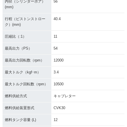
内径（シリンダーボア）
56
(mm)
行程（ピストンストロー
40.4
ク）(mm)
圧縮比（:1）
11
最高出力（PS）
54
最高出力回転数（rpm）
12000
最大トルク（kgf･m）
3.4
最大トルク回転数（rpm）
10500
燃料供給方式
キャブレター
燃料供給装置形式
CVK30
燃料タンク容量 (L)
12