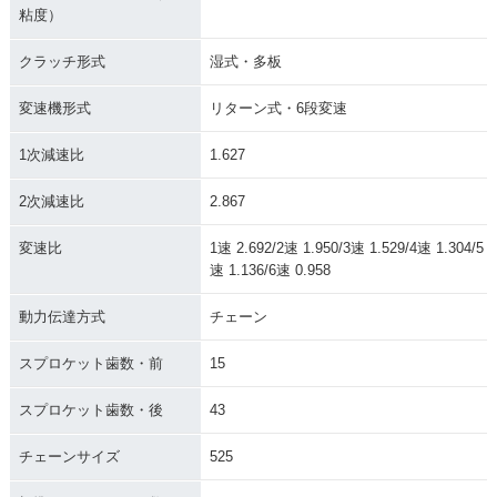
粘度）
クラッチ形式
湿式・多板
変速機形式
リターン式・6段変速
1次減速比
1.627
2次減速比
2.867
変速比
1速 2.692/2速 1.950/3速 1.529/4速 1.304/5
速 1.136/6速 0.958
動力伝達方式
チェーン
スプロケット歯数・前
15
スプロケット歯数・後
43
チェーンサイズ
525