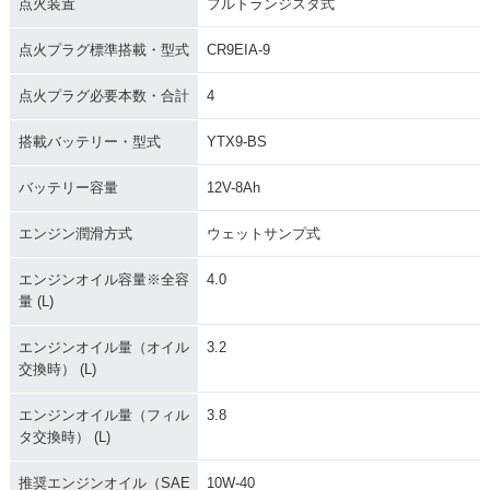
点火装置
フルトランジスタ式
点火プラグ標準搭載・型式
CR9EIA-9
点火プラグ必要本数・合計
4
搭載バッテリー・型式
YTX9-BS
バッテリー容量
12V-8Ah
エンジン潤滑方式
ウェットサンプ式
エンジンオイル容量※全容
4.0
量 (L)
エンジンオイル量（オイル
3.2
交換時） (L)
エンジンオイル量（フィル
3.8
タ交換時） (L)
推奨エンジンオイル（SAE
10W-40