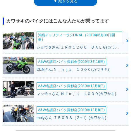
▼ 続きを見る
構は標準搭載され、さまざまなシチュエーションでライダーをサポートし
ていた。カワサキのマーケットコードで区分すると、2012年から14年ま
での初代モデルがKLZ1000A、2015年以降のモデルがKLZ1000Bとなって
いた。2015年にKLZ1000Bとなるモデルチェンジでは、フロントカウルの
カワサキのバイクにはこんな人たちが乗ってます
デザインが、ニンジャシリーズを強く意識させるデザインに変更され、新
たにアシスト＆スリッパークラッチを搭載。整備や積載に役立つセンター
沖縄チャリティーランFINAL（2019年6月30日開
スタンドも標準装備された。ヴェルシス1000は当初から海外向けモデル
催）
として発表され、日本国内にはブライトコーポレーションによって導入さ
ショウタさん:ＺＲＸ１２００ ＤＡＥＧ(カワサキ)
れていたが、2017年モデルをもって休止。しかし、カワサキの欧米サイ
トでは、ヴェルシス1000の2018年モデルがラインナップされていた。そ
の後、2019年モデルで再びモデルチェンジ。同じ年にモデルチェンジし
A&W名護店バイク撮影会(2019年3月16日)
たニンジャZX-6Rに似たフロントマスクを得るなど、デザインを一新しな
DENさん:Ｎｉｎｊａ １０００(カワサキ)
がら、電子制御スロットルなどを採用。また、上級グレードのヴェルシス
1000SEが設定された。そのSEは、日本市場への正式な導入が開始される
ことが発表され、2019年2月に発売された。モデルチェンジから2年、SE
A&W名護店バイク撮影会(2019年12月8日)
の2021年モデルからは、ショーワ製のスカイフックサスペンションを装
マッチョさん:Ｎｉｎｊａ １０００(カワサキ)
備した（2020年9月発表。日本では2021年7月に発売された）。※2025年
には、発展的な後継モデルとしてヴェルシス1100 SEが国内発売された
（別項）
A&W名護店バイク撮影会(2019年12月8日)
molyさん:７５０ＲＳ（Ｚ−II）(カワサキ)