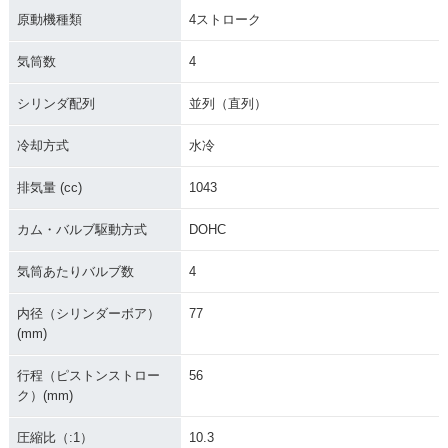
原動機種類
4ストローク
2012年 Versys 100
気筒数
4
0・新登場
シリンダ配列
並列（直列）
冷却方式
水冷
排気量 (cc)
1043
カム・バルブ駆動方式
DOHC
気筒あたりバルブ数
4
内径（シリンダーボア）
77
(mm)
行程（ピストンストロー
56
ク）(mm)
圧縮比（:1）
10.3