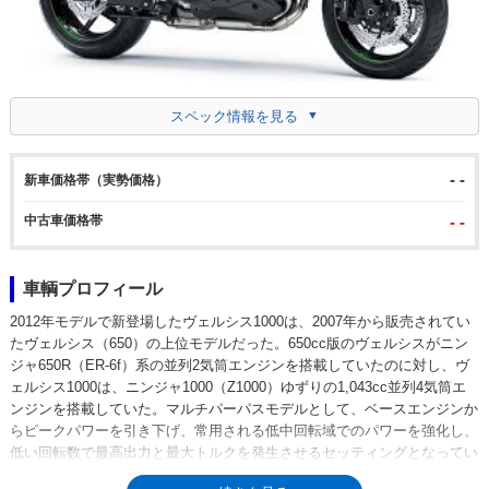
スペック情報を見る
- -
新車価格帯（実勢価格）
中古車価格帯
- -
車輌プロフィール
2012年モデルで新登場したヴェルシス1000は、2007年から販売されてい
たヴェルシス（650）の上位モデルだった。650cc版のヴェルシスがニン
ジャ650R（ER-6f）系の並列2気筒エンジンを搭載していたのに対し、ヴ
ェルシス1000は、ニンジャ1000（Z1000）ゆずりの1,043cc並列4気筒エ
ンジンを搭載していた。マルチパーパスモデルとして、ベースエンジンか
らピークパワーを引き下げ、常用される低中回転域でのパワーを強化し、
低い回転数で最高出力と最大トルクを発生させるセッティングとなってい
た。ABSやトラクションコントロール、エンジン出力モードの切り替え機