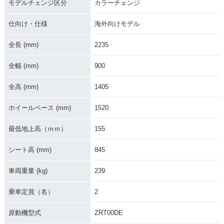
モデルチェンジ区分
カラーチェンジ
仕向け・仕様
海外向けモデル
全長 (mm)
2235
全幅 (mm)
900
2019年 Versys 100
2017年 Versys 100
2016年 Versys 100
0・フルモデルチェ
0・カラーチェンジ
0・カラーチェンジ
ンジ
全高 (mm)
1405
ホイールベース (mm)
1520
最低地上高（ｍｍ）
155
シート高 (mm)
845
2015年 Versys 100
2014年 Versys 100
2013年 Versys 100
0・フルモデルチェ
0・カラーチェンジ
0・カラーチェンジ
車両重量 (kg)
239
ンジ
乗車定員（名）
2
原動機型式
ZRT00DE