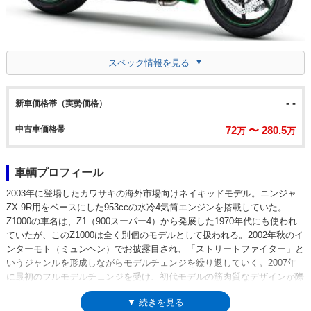
スペック情報を見る
- -
新車価格帯（実勢価格）
中古車価格帯
72
〜 280.5
万
万
車輌プロフィール
2003年に登場したカワサキの海外市場向けネイキッドモデル。ニンジャ
ZX-9R用をベースにした953ccの水冷4気筒エンジンを搭載していた。
Z1000の車名は、Z1（900スーパー4）から発展した1970年代にも使われ
ていたが、このZ1000は全く別個のモデルとして扱われる。2002年秋のイ
ンターモト（ミュンヘン）でお披露目され、「ストリートファイター」と
いうジャンルを形成しながらモデルチェンジを繰り返していく。2007年
に最初のフルモデルチェンジを受け、初代モデルの筋肉質なデザインが際
立った。次のモデルチェンジは2010年のこと。2代目のデザインコンセプ
▼ 続きを見る
トをさらに「ぎゅっと凝縮」したようなカタチとなり、エンジンはZX-