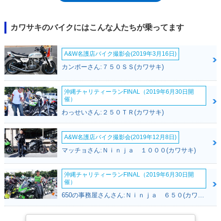
10R用をベースにボアストロークを拡大した1,043ccユニットとなってい
る。2014年登場の4代目では、「Sugomi」（凄み）というデザインコンセ
プトを具現化したものとなった。2017年モデルからは、ブレンボ製フロ
カワサキのバイクにはこんな人たちが乗ってます
ントブレーキなど装備を充実させたRエディションが追加された。また、
2011年からはフルカウル装備の兄弟モデルとしてニンジャ
A&W名護店バイク撮影会(2019年3月16日)
1000（Z1000SX)も設定されていた。
カンポーさん:７５０ＳＳ(カワサキ)
沖縄チャリティーランFINAL（2019年6月30日開
催）
わっせいさん:２５０ＴＲ(カワサキ)
A&W名護店バイク撮影会(2019年12月8日)
マッチョさん:Ｎｉｎｊａ １０００(カワサキ)
沖縄チャリティーランFINAL（2019年6月30日開
催）
650の事務屋さんさん:Ｎｉｎｊａ ６５０(カワサキ)