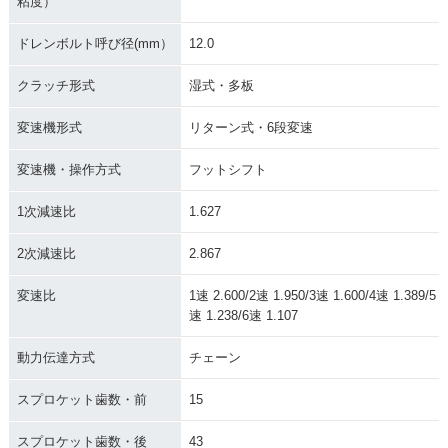
粘度）
ドレンボルト呼び径(mm）
12.0
クラッチ形式
湿式・多板
変速機形式
リターン式・6段変速
変速機・操作方式
フットシフト
1次減速比
1.627
2次減速比
2.867
変速比
1速 2.600/2速 1.950/3速 1.600/4速 1.389/5
速 1.238/6速 1.107
動力伝達方式
チェーン
スプロケット歯数・前
15
スプロケット歯数・後
43