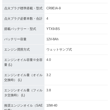
2005年 Z1000・カ
2004年 Z1000・カ
2003年 Z1000・新
ラーチェンジ
ラーチェンジ
登場
点火プラグ標準搭載・型式
CR9EIA-9
点火プラグ必要本数・合計
4
搭載バッテリー・型式
YTX9-BS
バッテリー容量
12V-8Ah
エンジン潤滑方式
ウェットサンプ式
エンジンオイル容量※全容
4.0
量 (L)
エンジンオイル量（オイル
3.2
交換時） (L)
エンジンオイル量（フィル
3.8
タ交換時） (L)
推奨エンジンオイル（SAE
10W-40