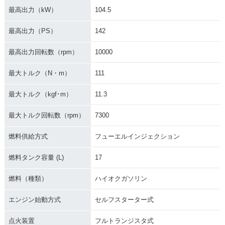
最高出力（kW）
104.5
最高出力（PS）
142
最高出力回転数（rpm）
10000
2011年 Z1000・カ
2010年 Z1000・フ
2009年 Z1000・カ
ラーチェンジ
ルモデルチェンジ
ラーチェンジ
最大トルク（N・m）
111
最大トルク（kgf･m）
11.3
最大トルク回転数（rpm）
7300
燃料供給方式
フューエルインジェクション
2008年 Z1000・カ
2007年 Z1000・フ
2006年 Z1000・カ
ラーチェンジ
ルモデルチェンジ
ラーチェンジ
燃料タンク容量 (L)
17
燃料（種類）
ハイオクガソリン
エンジン始動方式
セルフスターター式
点火装置
フルトランジスタ式