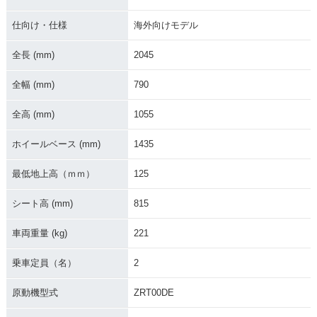
仕向け・仕様
海外向けモデル
全長 (mm)
2045
全幅 (mm)
790
2018年 Z1000・マ
2018年 Z1000・マ
2017年 Z1000 ABS
イナーチェンジ
イナーチェンジ
R Edition・追加
全高 (mm)
1055
ホイールベース (mm)
1435
最低地上高（ｍｍ）
125
シート高 (mm)
815
2017年 Z1000 AB
2017年 Z1000 AB
2016年 Z1000・マ
S・新登場
S・マイナーチェン
イナーチェンジ
ジ
車両重量 (kg)
221
乗車定員（名）
2
原動機型式
ZRT00DE