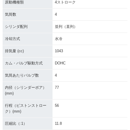
原動機種類
4ストローク
2016年 Z1000 AB
2015年 Z1000・カ
2015年 Z1000 AB
S・マイナーチェン
ラーチェンジ
S・カラーチェンジ
気筒数
4
ジ
シリンダ配列
並列（直列）
冷却方式
水冷
排気量 (cc)
1043
2014年 Z1000 Spe
2014年 Z1000 ABS
2014年 Z1000 AB
カム・バルブ駆動方式
DOHC
cial Edition・特
Special Edition・特
S・追加
別・限定仕様
別・限定仕様
気筒あたりバルブ数
4
内径（シリンダーボア）
77
(mm)
行程（ピストンストロー
56
ク）(mm)
2014年 Z1000・フ
2013年 Z1000・カ
2012年 Z1000・カ
ルモデルチェンジ
ラーチェンジ
ラーチェンジ
圧縮比（:1）
11.8