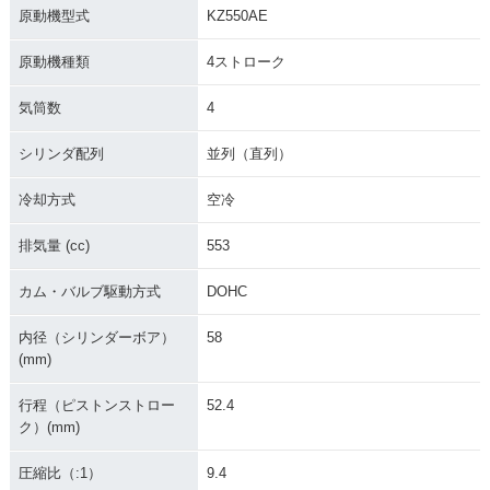
原動機型式
KZ550AE
原動機種類
4ストローク
気筒数
4
シリンダ配列
並列（直列）
冷却方式
空冷
排気量 (cc)
553
カム・バルブ駆動方式
DOHC
内径（シリンダーボア）
58
(mm)
行程（ピストンストロー
52.4
ク）(mm)
圧縮比（:1）
9.4