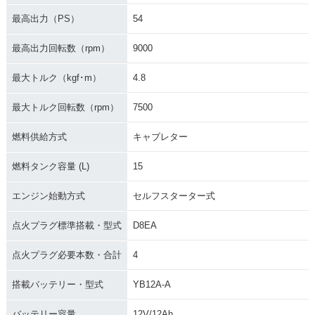
最高出力（PS）
54
最高出力回転数（rpm）
9000
最大トルク（kgf･m）
4.8
最大トルク回転数（rpm）
7500
燃料供給方式
キャブレター
燃料タンク容量 (L)
15
エンジン始動方式
セルフスターター式
点火プラグ標準搭載・型式
D8EA
点火プラグ必要本数・合計
4
搭載バッテリー・型式
YB12A-A
バッテリー容量
12V/12Ah