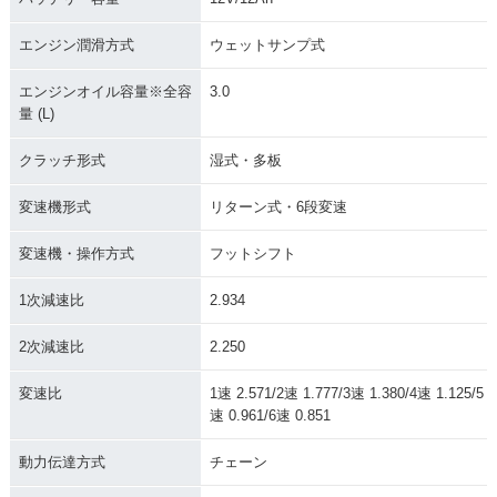
エンジン潤滑方式
ウェットサンプ式
エンジンオイル容量※全容
3.0
量 (L)
クラッチ形式
湿式・多板
変速機形式
リターン式・6段変速
変速機・操作方式
フットシフト
1次減速比
2.934
2次減速比
2.250
変速比
1速 2.571/2速 1.777/3速 1.380/4速 1.125/5
速 0.961/6速 0.851
動力伝達方式
チェーン