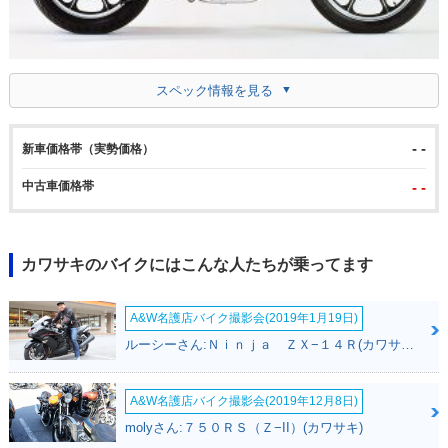
スペック情報を見る
- -
新車価格帯（実勢価格）
中古車価格帯
- -
カワサキのバイクにはこんな人たちが乗ってます
A&W名護店バイク撮影会(2019年1月19日)
ルーシーさん:Ｎｉｎｊａ ＺＸ−１４Ｒ(カワサキ)
A&W名護店バイク撮影会(2019年12月8日)
molyさん:７５０ＲＳ（Ｚ−II）(カワサキ)