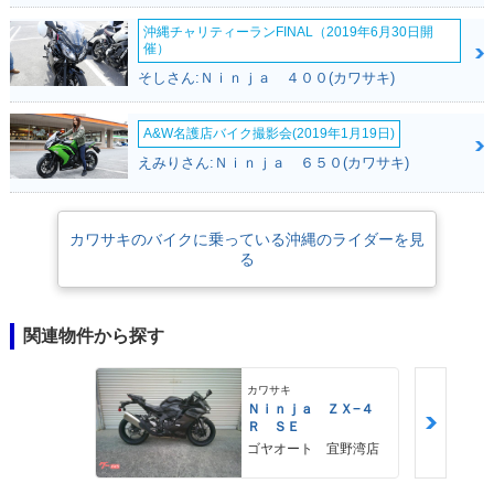
沖縄チャリティーランFINAL（2019年6月30日開
催）
そしさん:Ｎｉｎｊａ ４００(カワサキ)
A&W名護店バイク撮影会(2019年1月19日)
えみりさん:Ｎｉｎｊａ ６５０(カワサキ)
カワサキのバイクに乗っている沖縄のライダーを見
る
関連物件から探す
カワサキ
Ｎｉｎｊａ ＺＸ−４
Ｒ ＳＥ
ゴヤオート 宜野湾店