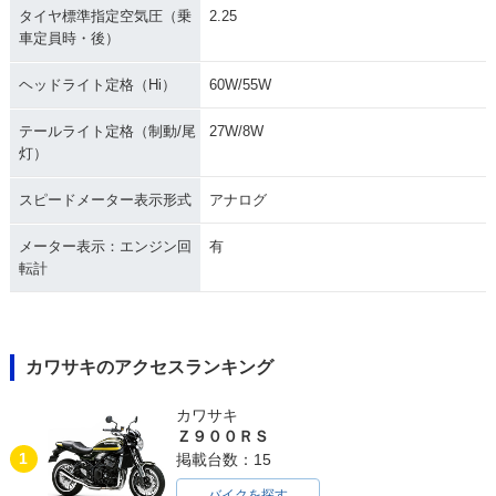
タイヤ標準指定空気圧（乗
2.25
車定員時・後）
ヘッドライト定格（Hi）
60W/55W
テールライト定格（制動/尾
27W/8W
灯）
スピードメーター表示形式
アナログ
メーター表示：エンジン回
有
転計
カワサキのアクセスランキング
カワサキ
Ｚ９００ＲＳ
1
掲載台数：15
バイクを探す