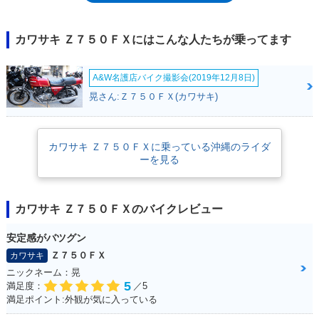
Z650のザッパー系を採用、81年 のZ750FXⅢまで続いたのち、フューエ
ルインジェクションを採用したZ750GP（1982年）に引き継がれた。な
お、FXとは、「FIGHTER EXPERIMENTAL」のFIGHTERからFを、
カワサキ Ｚ７５０ＦＸにはこんな人たちが乗ってます
EXPERIMENTAL（実験的や試行の意）から2文字目のXを取ったもの。
A&W名護店バイク撮影会(2019年12月8日)
晃さん:Ｚ７５０ＦＸ(カワサキ)
カワサキ Ｚ７５０ＦＸに乗っている沖縄のライダ
ーを見る
カワサキ Ｚ７５０ＦＸのバイクレビュー
安定感がバツグン
Ｚ７５０ＦＸ
カワサキ
ニックネーム：晃
5
満足度：
／5
満足ポイント:外観が気に入っている