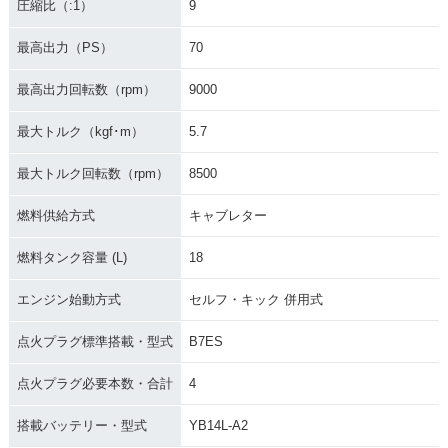
圧縮比（:1）
9
最高出力（PS）
70
最高出力回転数（rpm）
9000
最大トルク（kgf･m）
5.7
最大トルク回転数（rpm）
8500
燃料供給方式
キャブレター
燃料タンク容量 (L)
18
エンジン始動方式
セルフ・キック 併用式
点火プラグ標準搭載・型式
B7ES
点火プラグ必要本数・合計
4
搭載バッテリー・型式
YB14L-A2