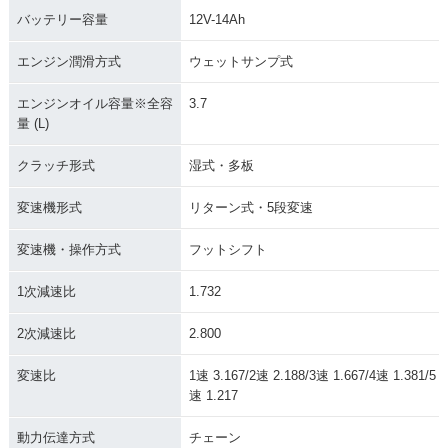
バッテリー容量
12V-14Ah
エンジン潤滑方式
ウェットサンプ式
エンジンオイル容量※全容
3.7
量 (L)
クラッチ形式
湿式・多板
変速機形式
リターン式・5段変速
変速機・操作方式
フットシフト
1次減速比
1.732
2次減速比
2.800
変速比
1速 3.167/2速 2.188/3速 1.667/4速 1.381/5
速 1.217
動力伝達方式
チェーン