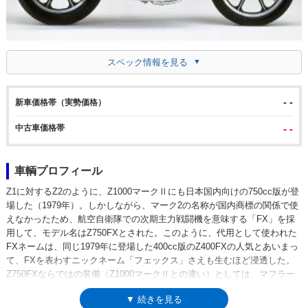
スペック情報を見る
- -
新車価格帯（実勢価格）
中古車価格帯
- -
車輌プロフィール
Z1に対するZ2のように、Z1000マークⅡにも日本国内向けの750cc版が登
場した（1979年）。しかしながら、マーク2の名称が国内商標の関係で使
えなかったため、航空自衛隊での次期主力戦闘機を意味する「FX」を採
用して、モデル名はZ750FXとされた。このように、代用として使われた
FXネームは、同じ1979年に登場した400cc版のZ400FXの人気とあいまっ
て、FXを表わすニックネーム「フェックス」さえも生むほど浸透した。
Z750FXならではの装備（Z1000マークⅡとの違い）としては、マフラー
の後端にリバースコーンがあったこと。樹脂製のリアフェンダーも、日本
▼ 続きを見る
国内向けとしては初採用だった。80年のFXⅡではエンジンを変更し、