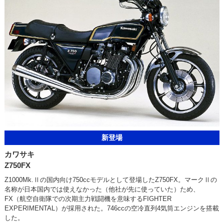
新登場
カワサキ
Z750FX
Z1000Mk.Ⅱの国内向け750ccモデルとして登場したZ750FX。マークⅡの
名称が日本国内では使えなかった（他社が先に使っていた）ため、
FX（航空自衛隊での次期主力戦闘機を意味するFIGHTER
EXPERIMENTAL）が採用された。746ccの空冷直列4気筒エンジンを搭載
した。