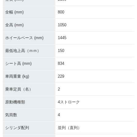
全幅 (mm)
800
2015年 Z800 ABS
2015年 Z800 ABS
2014年 Z800（ZR8
（ZR800D）・カラ
（ZR800B）・カラ
00C)・カラーチェン
ーチェンジ
ーチェンジ
ジ
全高 (mm)
1050
ホイールベース (mm)
1445
最低地上高（ｍｍ）
150
シート高 (mm)
834
2014年 Z800（ZR8
2014年 Z800 ABS
2014年 Z800 ABS
00A)・カラーチェン
（ZR800D）・カラ
（ZR800B）・カラ
車両重量 (kg)
229
ジ
ーチェンジ
ーチェンジ
乗車定員（名）
2
原動機種類
4ストローク
気筒数
4
2013年 Z800（ZR8
2013年 Z800（ZR8
2013年 Z800 ABS
シリンダ配列
並列（直列）
00C)・新登場
00A)・新登場
（ZR800D）・新登
場