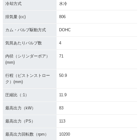
冷却方式
水冷
排気量 (cc)
806
カム・バルブ駆動方式
DOHC
気筒あたりバルブ数
4
2013年 Z800 ABS
（ZR800B）・新登
内径（シリンダーボア）
71
場
(mm)
行程（ピストンストロー
50.9
ク）(mm)
圧縮比（:1）
11.9
最高出力（kW）
83
最高出力（PS）
113
最高出力回転数（rpm）
10200