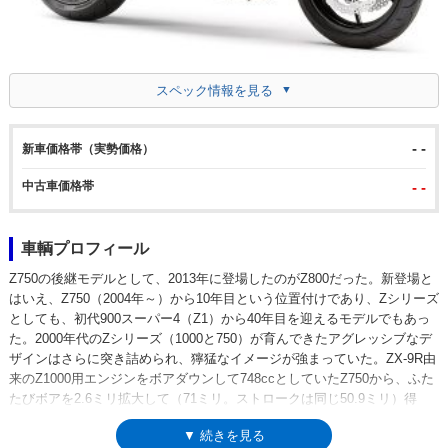
スペック情報を見る
- -
新車価格帯（実勢価格）
中古車価格帯
- -
車輌プロフィール
Z750の後継モデルとして、2013年に登場したのがZ800だった。新登場と
はいえ、Z750（2004年～）から10年目という位置付けであり、Zシリーズ
としても、初代900スーパー4（Z1）から40年目を迎えるモデルでもあっ
た。2000年代のZシリーズ（1000と750）が育んできたアグレッシブなデ
ザインはさらに突き詰められ、獰猛なイメージが強まっていた。ZX-9R由
来のZ1000用エンジンをボアダウンして748ccとしていたZ750から、ふた
たびボアを2.6ミリ拡大して（71ミリ。ストロークは同じ50.9ミリ）得
た、排気量806ccの水冷インライン4は、どんな回転域でも優れたパワー
▼ 続きを見る
特性を持つエンジンだった。また、リアスプロケの歯数をZ750の43Tから