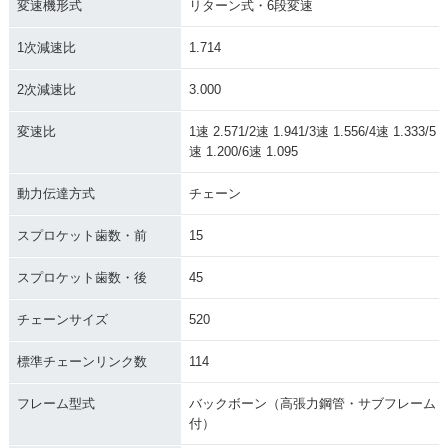
変速機形式
リターン式・6段変速
1次減速比
1.714
2次減速比
3.000
変速比
1速 2.571/2速 1.941/3速 1.556/4速 1.333/5
速 1.200/6速 1.095
動力伝達方式
チェーン
スプロケット歯数・前
15
スプロケット歯数・後
45
チェーンサイズ
520
標準チェーンリンク数
114
フレーム型式
バックボーン（高張力鋼管・サブフレーム
付）