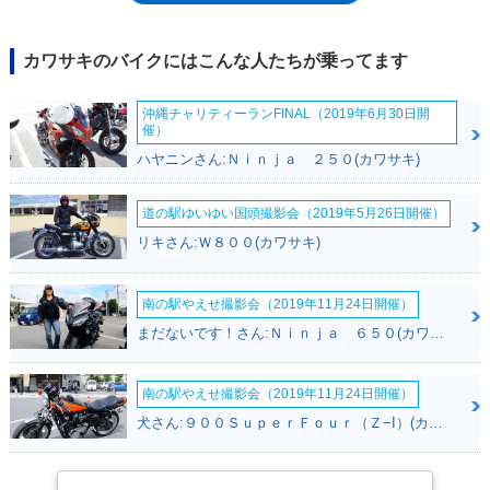
45Tに拡大することでギア比がショート化され、加速がより力強いものに
なっていた。2016年モデルまで販売され、17年にフルモデルチェンジを
受けて登場するZ900に進化した。なお、Z800のマーケットコードは
カワサキのバイクにはこんな人たちが乗ってます
ZR800で、仕様の違いによってZR800A/B/C/Dの4タイプが設定されてい
た。標準モデルがZR800A、そのABS搭載モデルがZR800Bだというの
沖縄チャリティーランFINAL（2019年6月30日開
は、日本でも分かりやすいが、ZR800Cと、そのABS搭載モデルの
催）
ZR800Dは、単なる廉価版ではなく、欧州における二輪免許区分（当時）
ハヤニンさん:Ｎｉｎｊａ ２５０(カワサキ)
のために設定されたものだった。欧州には、全ての二輪車に乗れるAライ
センスの下に、A2ライセンスが設定され、エンジン出力35kW以下・パワ
ーウェイトレシオ0.2kW/kg以下という条件があり、かつ、35kWの2倍を
道の駅ゆいゆい国頭撮影会（2019年5月26日開催）
越える車両から製造されたものではないという条件も加えられていた。つ
リキさん:Ｗ８００(カワサキ)
まり、A2ライセンス所有者向けに、35kWの出力を持つ車両を販売するた
めには、70kWの出力を持つベース車両が必用になる、ということにな
る。ZR800C/Dのエンジン出力が70kWであったのは、そのためだった。
南の駅やえせ撮影会（2019年11月24日開催）
まだないです！さん:Ｎｉｎｊａ ６５０(カワサキ)
南の駅やえせ撮影会（2019年11月24日開催）
犬さん:９００ＳｕｐｅｒＦｏｕｒ（Ｚ−I）(カワサキ)