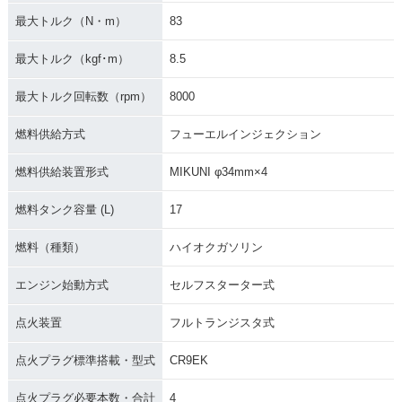
最大トルク（N・m）
83
最大トルク（kgf･m）
8.5
最大トルク回転数（rpm）
8000
燃料供給方式
フューエルインジェクション
燃料供給装置形式
MIKUNI φ34mm×4
燃料タンク容量 (L)
17
燃料（種類）
ハイオクガソリン
エンジン始動方式
セルフスターター式
点火装置
フルトランジスタ式
点火プラグ標準搭載・型式
CR9EK
点火プラグ必要本数・合計
4