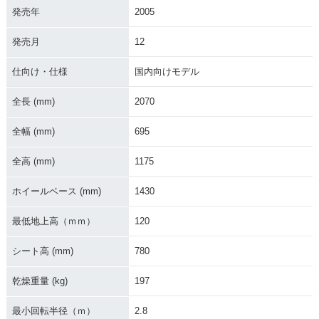
発売年
2005
1999年 ZZR400
1998年 ZZR400
1997年 ZZR400・
マイナーチェンジ
発売月
12
仕向け・仕様
国内向けモデル
全長 (mm)
2070
全幅 (mm)
695
1996年 ZZR400
1995年 ZZR400
1994年 ZZR400
全高 (mm)
1175
ホイールベース (mm)
1430
最低地上高（ｍｍ）
120
シート高 (mm)
780
1993年 ZZR400・
1992年 ZZR400
1991年 ZZR400
フルモデルチェンジ
乾燥重量 (kg)
197
最小回転半径（ｍ）
2.8