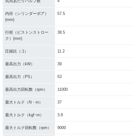
気筒あたりバルブ数
4
内径（シリンダーボア）
57.5
(mm)
行程（ピストンストロー
38.5
ク）(mm)
圧縮比（:1）
11.2
最高出力（kW）
39
最高出力（PS）
53
最高出力回転数（rpm）
11000
最大トルク（N・m）
37
最大トルク（kgf･m）
3.8
最大トルク回転数（rpm）
9000