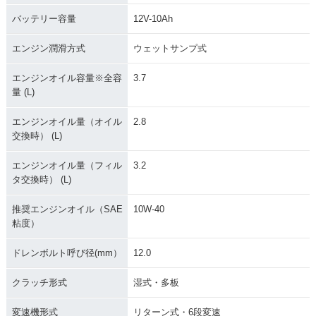
バッテリー容量
12V-10Ah
エンジン潤滑方式
ウェットサンプ式
エンジンオイル容量※全容
3.7
量 (L)
エンジンオイル量（オイル
2.8
交換時） (L)
エンジンオイル量（フィル
3.2
タ交換時） (L)
推奨エンジンオイル（SAE
10W-40
粘度）
ドレンボルト呼び径(mm）
12.0
クラッチ形式
湿式・多板
変速機形式
リターン式・6段変速