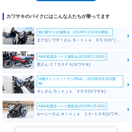
立。ZZR1100は、最高速を狙うハイスピードツアラーだったが、ZZR400
は、高速巡航もこなす、クルージングツアラーという性格が与えられてい
た。1993年にはモデルチェンジを受け、カウル形状がよりZZR1100に近
カワサキのバイクにはこんな人たちが乗ってます
くなり、ホイールベースが短縮されるなどの変更を受けた。97年にはメー
ターに時計が装備され、2001年には排出ガス浄化システム「KLEEN」を
南の駅やえせ撮影会（2019年11月24日開催）
搭載するマイナーチェンジを受けた。その後、04年にフロントブレーキデ
ィスクの穴配置が変更されたのを最後に、2006年モデルが最終仕様とな
まだないです！さん:Ｎｉｎｊａ ６５０(カワサキ)
った。なお、ZZR1100やZZR250は、ZZRシリーズという意味での兄弟モ
デルだが、シャシーやフレームなどは全く別物。しかしながら、ZZR400
には、エンジンの排気量が異なるだけの輸出モデルとして、ZZR600が存
A&W名護店バイク撮影会(2019年12月8日)
在した。なお、ZZR250の項にも記したが、ZZ-RとZZRの表記が混在して
晃さん:Ｚ７５０ＦＸ(カワサキ)
いたのはZZR400も同様。カウル上の車名表記は、1993年のモデルチェン
ジを期に、ハイフンなしのZZR400となったが、カワサキから表記の統一
沖縄チャリティーランFINAL（2019年6月30日開
（ZZR）がアナウンスされたのは、2003年モデルのリリース時だった。バ
催）
イクブロスでは、便宜上ZZR400に統一した。
そしさん:Ｎｉｎｊａ ４００(カワサキ)
A&W名護店バイク撮影会(2019年1月19日)
ルーシーさん:Ｎｉｎｊａ ＺＸ−１４Ｒ(カワサキ)