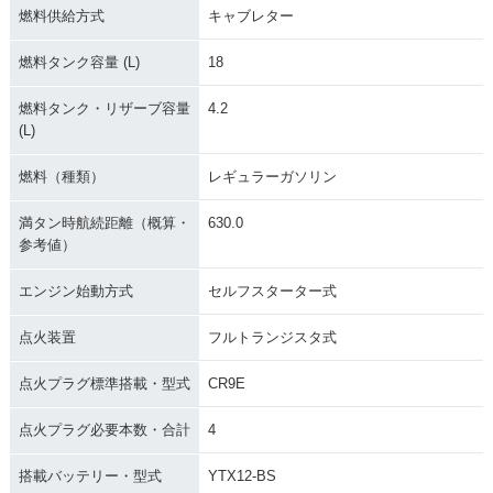
燃料供給方式
キャブレター
燃料タンク容量 (L)
18
燃料タンク・リザーブ容量
4.2
(L)
燃料（種類）
レギュラーガソリン
満タン時航続距離（概算・
630.0
参考値）
エンジン始動方式
セルフスターター式
点火装置
フルトランジスタ式
点火プラグ標準搭載・型式
CR9E
点火プラグ必要本数・合計
4
搭載バッテリー・型式
YTX12-BS