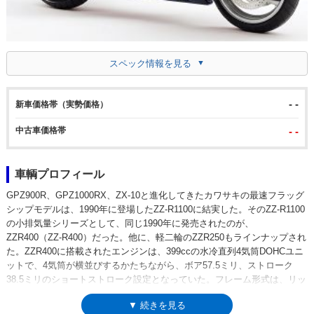
スペック情報を見る
- -
新車価格帯（実勢価格）
中古車価格帯
- -
車輌プロフィール
GPZ900R、GPZ1000RX、ZX-10と進化してきたカワサキの最速フラッグ
シップモデルは、1990年に登場したZZ-R1100に結実した。そのZZ-R1100
の小排気量シリーズとして、同じ1990年に発売されたのが、
ZZR400（ZZ-R400）だった。他に、軽二輪のZZR250もラインナップされ
た。ZZR400に搭載されたエンジンは、399ccの水冷直列4気筒DOHCユニ
ットで、4気筒が横並びするかたちながら、ボア57.5ミリ、ストローク
38.5ミリのショートストローク設定となっていた。フレーム形式は、リッ
チなアルミツインチューブをベースに、エンジンシリンダーを囲むように
▼ 続きを見る
アルミパイプが伸びる「アルクロス」を採用し、軽さと剛性の高さを両