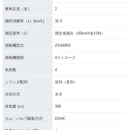
乗車定員（名）
2
燃料消費率（1）(km/L)
35.0
1990年 ZZR400・
新登場
測定基準（1）
国交省届出（60km/h走行時）
原動機型式
ZX400KE
原動機種類
4ストローク
気筒数
4
シリンダ配列
並列（直列）
冷却方式
水冷
排気量 (cc)
399
カム・バルブ駆動方式
DOHC