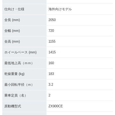
仕向け・仕様
海外向けモデル
全長 (mm)
2050
1997年 Ninja ZX-9
1996年 Ninja ZX-9
1995年 Ninja ZX-9
R・カラーチェンジ
R・カラーチェンジ
R・カラーチェンジ
全幅 (mm)
720
全高 (mm)
1155
ホイールベース (mm)
1415
最低地上高（ｍｍ）
160
1994年 Ninja ZX-9
R・新登場
乾燥重量 (kg)
183
最小回転半径（ｍ）
3.2
乗車定員（名）
2
原動機型式
ZX900CE