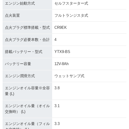
エンジン始動方式
セルフスターター式
点火装置
フルトランジスタ式
点火プラグ標準搭載・型式
CR9EK
点火プラグ必要本数・合計
4
搭載バッテリー・型式
YTX9-BS
バッテリー容量
12V-8Ah
エンジン潤滑方式
ウェットサンプ式
エンジンオイル容量※全容
3.8
量 (L)
エンジンオイル量（オイル
3.1
交換時） (L)
エンジンオイル量（フィル
3.3