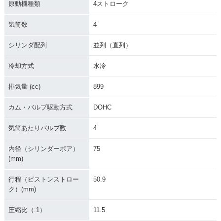
原動機種類
4ストローク
気筒数
4
シリンダ配列
並列（直列）
冷却方式
水冷
排気量 (cc)
899
カム・バルブ駆動方式
DOHC
気筒あたりバルブ数
4
内径（シリンダーボア）
75
(mm)
行程（ピストンストロー
50.9
ク）(mm)
圧縮比（:1）
11.5