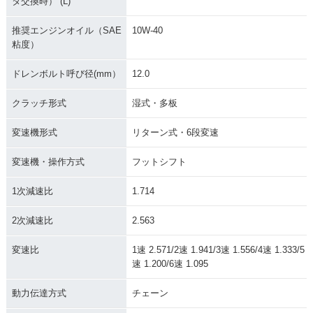
タ交換時） (L)
推奨エンジンオイル（SAE
10W-40
粘度）
ドレンボルト呼び径(mm）
12.0
クラッチ形式
湿式・多板
変速機形式
リターン式・6段変速
変速機・操作方式
フットシフト
1次減速比
1.714
2次減速比
2.563
変速比
1速 2.571/2速 1.941/3速 1.556/4速 1.333/5
速 1.200/6速 1.095
動力伝達方式
チェーン