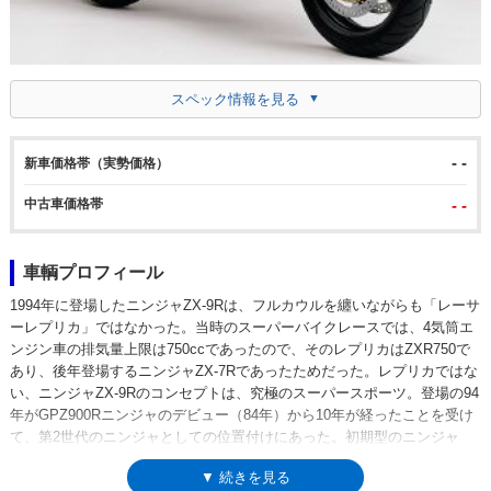
スペック情報を見る
- -
新車価格帯（実勢価格）
中古車価格帯
- -
車輌プロフィール
1994年に登場したニンジャZX-9Rは、フルカウルを纏いながらも「レーサ
ーレプリカ」ではなかった。当時のスーパーバイクレースでは、4気筒エ
ンジン車の排気量上限は750ccであったので、そのレプリカはZXR750で
あり、後年登場するニンジャZX-7Rであったためだった。レプリカではな
い、ニンジャZX-9Rのコンセプトは、究極のスーパースポーツ。登場の94
年がGPZ900Rニンジャのデビュー（84年）から10年が経ったことを受け
て、第2世代のニンジャとしての位置付けにあった。初期型のニンジャ
ZX-9Rのコード設定は、ZX900B1。エンジンはZXR750用の水冷4気筒ユ
▼ 続きを見る
ニットをベースに、899ccまで排気量拡大し、ZZR1100（ニンジャZX-