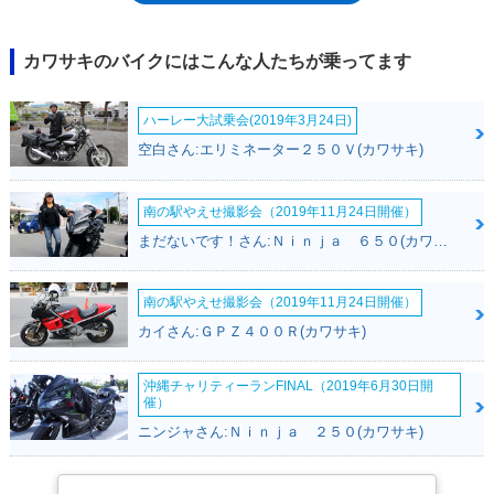
11）でも実績のあるラムエアシステムも併用しながら139psを発揮した。
4年後の1998年にフルモデルチェンジでは、C型（ZX900C1）に進化。こ
こでベースエンジンをニンジャZX-6R用に変更した。以降、2000年にE型
カワサキのバイクにはこんな人たちが乗ってます
に（外観を大きく変更）、02年にF型にしながら、2003年モデルまで生産
されたのち、ニンジャZX-7Rと統合されて、2004年、新しいスーパースポ
ハーレー大試乗会(2019年3月24日)
ーツとなるニンジャZX-10Rを登場させた。なお、900ccという排気量は、
Z1（900スーパー4）やGPZ900R（ニンジャ）に代表される、カワサキに
空白さん:エリミネーター２５０Ｖ(カワサキ)
とって特別な意味を持つ排気量であったことから、ニンジャZX-9Rは「マ
ジック9」と呼ばれることもあった。
南の駅やえせ撮影会（2019年11月24日開催）
まだないです！さん:Ｎｉｎｊａ ６５０(カワサキ)
南の駅やえせ撮影会（2019年11月24日開催）
カイさん:ＧＰＺ４００Ｒ(カワサキ)
沖縄チャリティーランFINAL（2019年6月30日開
催）
ニンジャさん:Ｎｉｎｊａ ２５０(カワサキ)