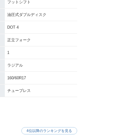
フットシフト
油圧式ダブルディスク
DOT 4
正立フォーク
nja ZX-6R
2005年 Ninja ZX-6R・
フルモデルチェンジ
1
ラジアル
160/60R17
チューブレス
inja ZX-6R・
1999年 Ninja ZX-6R
ルチェンジ
4位以降のランキングを見る