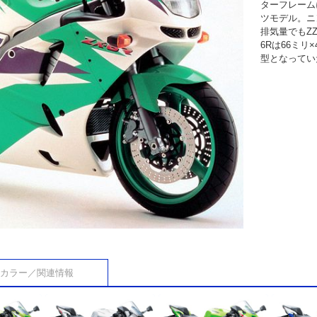
ターフレーム
ツモデル。ニ
排気量でもZZ
6Rは66ミリ
型となっていた
カラー／関連情報