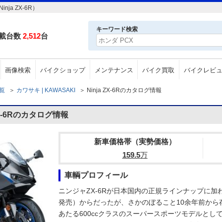
ja ZX-6R）
キーワード検索
載台数
2,512
台
画像検索
バイクショップ
メンテナンス
バイク買取
バイクレビ
一覧
＞
カワサキ | KAWASAKI
＞
Ninja ZX-6Rのカタログ情報
ZX-6Rのカタログ情報
新車価格帯（実勢価格）
159.5
万
車輌プロフィール
ニンジャZX-6Rが日本国内の正規ラインナップに加わっ
発売）からだったが、さかのぼること10余年前から
あたる600ccクラスのスーパースポーツモデルとし