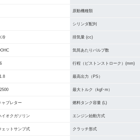
原動機種類
ZX-6R K
2019年 Ninja ZX-6R・
2019年 Ninja ZX-6R AB
2016年 Ni
・新登場
新登場
S・フルモデルチェンジ
RT Editio
シリンダ配列
水冷
排気量 (cc)
DOHC
気筒あたりバルブ数
6
行程（ピストンストローク）(mm)
ZX-6R
2015年 Ninja ZX-6R Sp
2015年 Ninja ZX-6R AB
2015年 Ni
ecial Edition
S Special Edition
S
1.8
最高出力（PS）
2500
最大トルク（kgf･m）
キャブレター
燃料タンク容量 (L)
ハイオクガソリン
エンジン始動方式
ZX-6R
2013年 Ninja ZX-6R AB
2013年 Ninja ZX-6R・
2012年 Ni
ウェットサンプ式
クラッチ形式
S・追加
フルモデルチェンジ