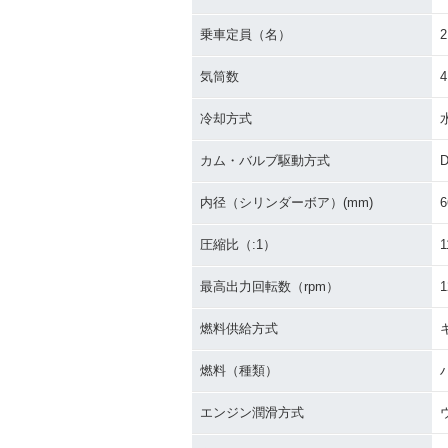
乗車定員（名）
2
2020年 Ninja ZX-6R・
2019年 Ninja 
カラーチェンジ
RT Edition
気筒数
4
冷却方式
カム・バルブ駆動方式
内径（シリンダーボア）(mm)
6
2016年 Ninja ZX-6R AB
2016年 Ninja 
S
圧縮比（:1）
1
最高出力回転数（rpm）
1
燃料供給方式
燃料（種類）
2014年 Ninja ZX-6R AB
2014年 Ninja 
エンジン潤滑方式
S