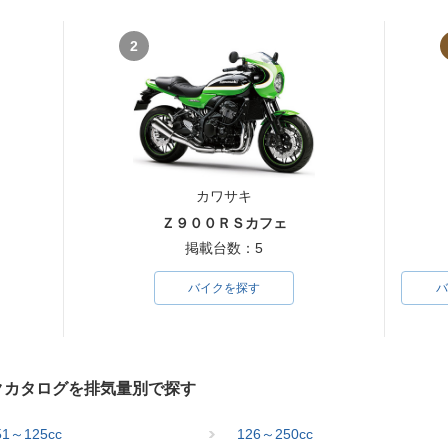
2
1996年 Ninja ZX-6R
 ZX-6R・
1995年 Ninja ZX-6R・
ジ
新登場
カワサキ
Ｚ９００ＲＳカフェ
掲載台数：5
バイクを探す
バ
イクカタログを排気量別で探す
51～125cc
126～250cc