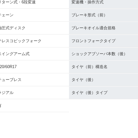
リターン式・6段変速
変速機・操作方式
チェーン
ブレーキ形式（前）
油圧式ディスク
ブレーキオイル適合規格
テレスコピックフォーク
フロントフォークタイプ
 ZX-6R・
2008年 Ninja ZX-6R
2007年 Ninja ZX-6R・
2006年 Ni
ンジ
フルモデルチェンジ
スイングアーム式
ショックアブソーバ本数（後）
20/60R17
タイヤ（前）構造名
チューブレス
タイヤ（後）
ラジアル
タイヤ（後）タイプ
 ZX-6R・
2002年 Ninja ZX-6R・
2001年 Ninja ZX-6R
2000年 N
ンジ
フルモデルチェンジ
フルモデ
有