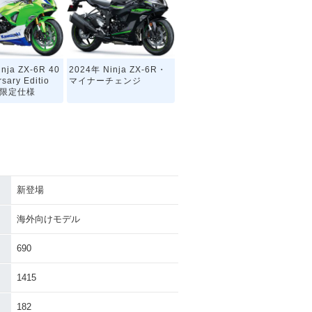
nja ZX-6R 40
2024年 Ninja ZX-6R・
rsary Editio
マイナーチェンジ
・限定仕様
新登場
inja ZX-6R・
2020年 Ninja ZX-6R K
ェンジ
RT Edition・カラーチェ
海外向けモデル
ンジ
690
1415
182