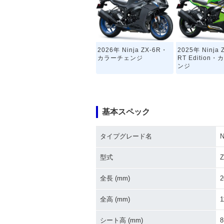
2026年 Ninja ZX-6R・
2025年 Ninja 
カラーチェンジ
RT Edition
ンジ
基本スペック
タイプグレード名
N
2023年 Ninja ZX-6R K
2022年 Ninja 
RT Edition・カラーチェ
RT Edition
型式
Z
ンジ
全長 (mm)
2
全高 (mm)
1
シート高 (mm)
8