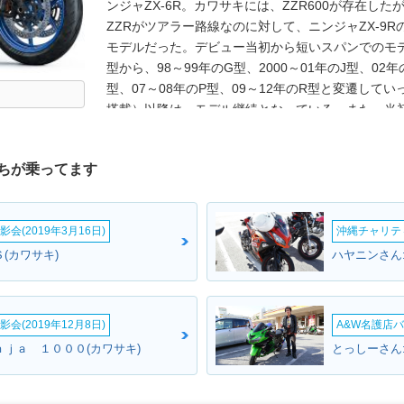
ンジャZX-6R。カワサキには、ZZR600が存在した
ZZRがツアラー路線なのに対して、ニンジャZX-9R
モデルだった。デビュー当初から短いスパンでのモデ
型から、98～99年のG型、2000～01年のJ型、02年
型、07～08年のP型、09～12年のR型と変遷していっ
搭載）以降は、モデル継続となっている。また、当初5
年のA型で636ccに拡大されてストリート寄りとな
なったZX-6R（B）とは別に、SS600用レースのため
ちが乗ってます
せた。ZX-6RとZX-6RRの併存は、06年まで続き、
して、ニンジャZX-6Rに一本化された（バイクブロス
が、13年には再度636ccに拡大されている。なお、
会(2019年3月16日)
沖縄チャリティ
であり、カワサキの海外向けモデルを輸入販売する
入されていいたが、2016年を以て休止された。し
(カワサキ)
ハヤニンさん
2018年モデルの存在が確認できた。2018年10月
し、G/H型（GがABS搭載）が2019年モデルとして
て日本仕様が設定されることが予告され、2018年1
会(2019年12月8日)
A&W名護店バ
モデルでスタイリングを一新。2020年前後からの
ｎｊａ １０００(カワサキ)
とっしーさん
採用したJ型が国内市場に導入された。メーターは