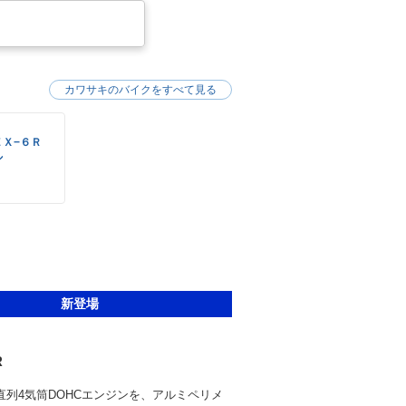
カワサキのバイクをすべて見る
ＺＸ−６Ｒ
ル
新登場
R
冷直列4気筒DOHCエンジンを、アルミペリメ