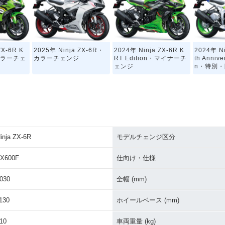
ZX-6R K
2025年 Ninja ZX-6R・
2024年 Ninja ZX-6R K
2024年 Ni
・カラーチェ
カラーチェンジ
RT Edition・マイナーチ
th Annive
ェンジ
n・特別
inja ZX-6R
モデルチェンジ区分
ZX-6R K
2022年 Ninja ZX-6R・
2021年 Ninja ZX-6R K
2021年 N
カラーチェンジ
RT Edition・カラーチェ
カラーチ
X600F
仕向け・仕様
ンジ
030
全幅 (mm)
130
ホイールベース (mm)
10
車両重量 (kg)