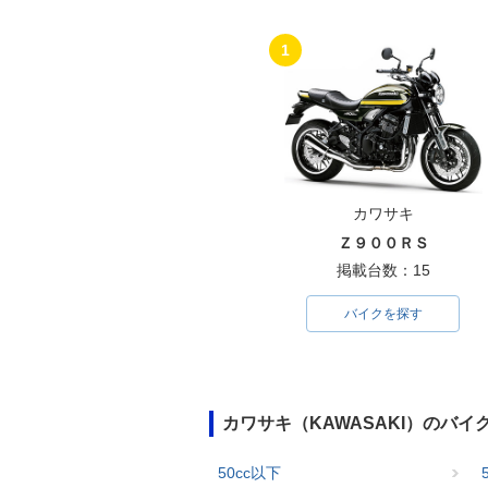
1
1998年 Ninja ZX-6R・
1997年 Ninja
フルモデルチェンジ
マイナーチェン
カワサキ
Ｚ９００ＲＳ
掲載台数：15
バイクを探す
カワサキ（KAWASAKI）のバ
50cc以下