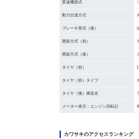
変速機形式
動力伝達方式
ブレーキ形式（後）
懸架方式（前）
2010年 Ninja ZX-6R
2009年 Ninja
フルモデルチェ
懸架方式（後）
タイヤ（前）
1
タイヤ（前）タイプ
タイヤ（後）構造名
2004年 Ninja ZX-6R
2003年 Ninja
フルモデルチェ
メーター表示：エンジン回転計
カワサキのアクセスランキング