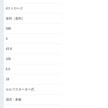
4ストローク
nja ZX-6R K
2016年 Ninja ZX-6R AB
n
S KRT Edition
並列（直列）
599
4
43.8
nja ZX-6R AB
2015年 Ninja ZX-6R
105
6.6
18
セルフスターター式
nja ZX-6R
2011年 Ninja ZX-6R
湿式・多板