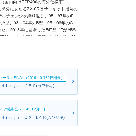
が（国内向けZZR400の海外仕様車）、
の弟分にあたるZX-6Rはサーキット指向の
ルチェンジを繰り返し、95～97年のF
のA型、03～04年のB型、05～06年のC
た。2013年に登場したE/F型（FがABS
99ccだった直列4気筒エンジンは、02
り、翌03年からは、そのストリート仕様に
のニンジャZX-6RR（599cc）を派生さ
07年のP型からは、再び排気量を599ccと
ではZX-6RRを別モデル扱いとした）
ニンジャZX-6Rは一貫して海外専用モデル
ーランFINAL（2019年6月30日開催）
ブライトコーポレーションによって逆輸
かしながら、カワサキのUSサイトでは、
:Ｎｉｎｊａ ２５０(カワサキ)
には、フルモデルチェンジした新型が登場
発売された。このとき、ZX-6Rとして初め
2月から販売された。日本仕様は、2024年
イク撮影会(2019年12月8日)
「ニンジャ共通顔」を脱した新デザインを
:Ｎｉｎｊａ ＺＸ−１４Ｒ(カワサキ)
フルカラーの全面液晶タイプになった。