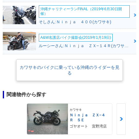
沖縄チャリティーランFINAL（2019年6月30日開
催）
そしさん:Ｎｉｎｊａ ４００(カワサキ)
A&W名護店バイク撮影会(2019年1月19日)
ルーシーさん:Ｎｉｎｊａ ＺＸ−１４Ｒ(カワサキ)
カワサキのバイクに乗っている沖縄のライダーを見
る
関連物件から探す
カワサキ
Ｎｉｎｊａ ＺＸ−４
Ｒ ＳＥ
ゴヤオート 宜野湾店