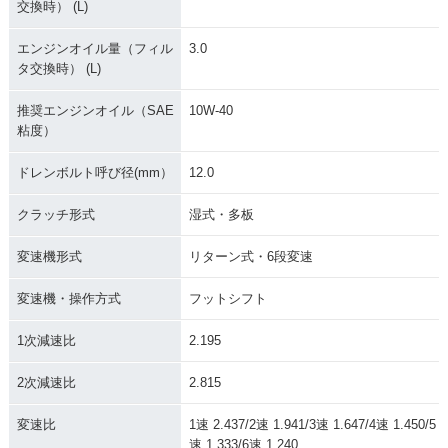
交換時） (L)
エンジンオイル量（フィル
3.0
タ交換時） (L)
推奨エンジンオイル（SAE
10W-40
粘度）
ドレンボルト呼び径(mm）
12.0
クラッチ形式
湿式・多板
変速機形式
リターン式・6段変速
変速機・操作方式
フットシフト
1次減速比
2.195
2次減速比
2.815
変速比
1速 2.437/2速 1.941/3速 1.647/4速 1.450/5
速 1.333/6速 1.240