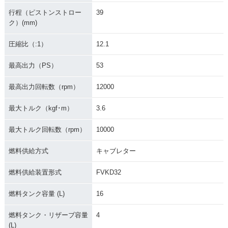
行程（ピストンストロー
39
ク）(mm)
圧縮比（:1）
12.1
最高出力（PS）
53
最高出力回転数（rpm）
12000
最大トルク（kgf･m）
3.6
最大トルク回転数（rpm）
10000
燃料供給方式
キャブレター
燃料供給装置形式
FVKD32
燃料タンク容量 (L)
16
燃料タンク・リザーブ容量
4
(L)