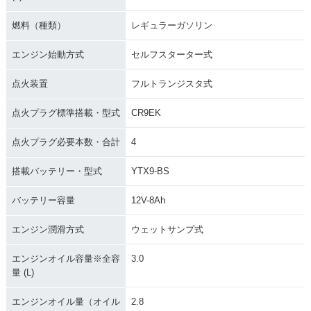
燃料（種類）
レギュラーガソリン
エンジン始動方式
セルフスターター式
点火装置
フルトランジスタ式
点火プラグ標準搭載・型式
CR9EK
点火プラグ必要本数・合計
4
搭載バッテリー・型式
YTX9-BS
バッテリー容量
12V-8Ah
エンジン潤滑方式
ウェットサンプ式
エンジンオイル容量※全容
3.0
量 (L)
エンジンオイル量（オイル
2.8