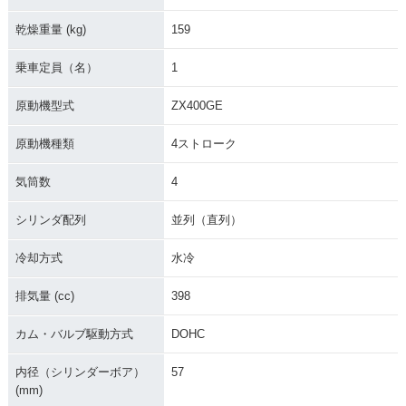
乾燥重量 (kg)
159
乗車定員（名）
1
原動機型式
ZX400GE
原動機種類
4ストローク
気筒数
4
シリンダ配列
並列（直列）
冷却方式
水冷
排気量 (cc)
398
カム・バルブ駆動方式
DOHC
内径（シリンダーボア）
57
(mm)