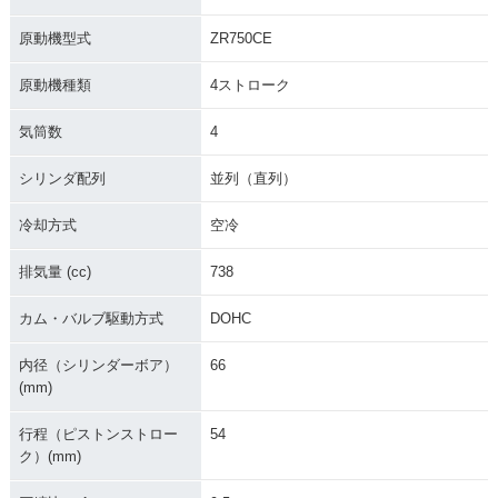
原動機型式
ZR750CE
原動機種類
4ストローク
気筒数
4
シリンダ配列
並列（直列）
冷却方式
空冷
排気量 (cc)
738
カム・バルブ駆動方式
DOHC
内径（シリンダーボア）
66
(mm)
行程（ピストンストロー
54
ク）(mm)