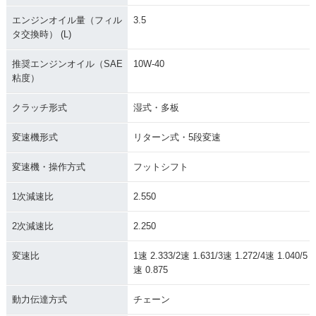
エンジンオイル量（フィル
3.5
タ交換時） (L)
推奨エンジンオイル（SAE
10W-40
粘度）
クラッチ形式
湿式・多板
変速機形式
リターン式・5段変速
変速機・操作方式
フットシフト
1次減速比
2.550
2次減速比
2.250
変速比
1速 2.333/2速 1.631/3速 1.272/4速 1.040/5
速 0.875
動力伝達方式
チェーン