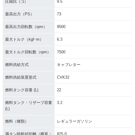
圧縮比（:1）
9.5
最高出力（PS）
73
最高出力回転数（rpm）
9500
最大トルク（kgf･m）
6.3
最大トルク回転数（rpm）
7500
燃料供給方式
キャブレター
燃料供給装置形式
CVK32
燃料タンク容量 (L)
22
燃料タンク・リザーブ容量
3.2
(L)
燃料（種類）
レギュラーガソリン
満タン時航続距離（概算・
825.0