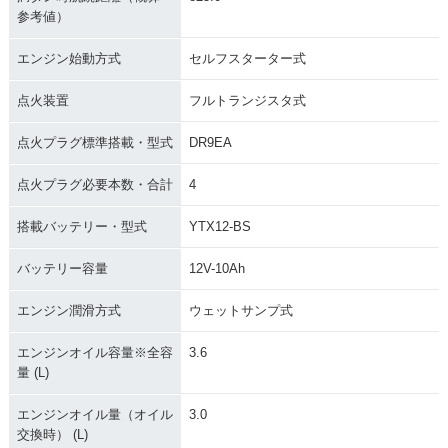
参考値）
エンジン始動方式
セルフスターター式
点火装置
フルトランジスタ式
点火プラグ標準搭載・型式
DR9EA
点火プラグ必要本数・合計
4
搭載バッテリー・型式
YTX12-BS
バッテリー容量
12V-10Ah
エンジン潤滑方式
ウェットサンプ式
エンジンオイル容量※全容
3.6
量 (L)
エンジンオイル量（オイル
3.0
交換時） (L)