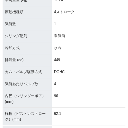
原動機種類
4ストローク
気筒数
1
シリンダ配列
単気筒
冷却方式
水冷
排気量 (cc)
449
カム・バルブ駆動方式
DOHC
気筒あたりバルブ数
4
内径（シリンダーボア）
96
(mm)
行程（ピストンストロー
62.1
ク）(mm)