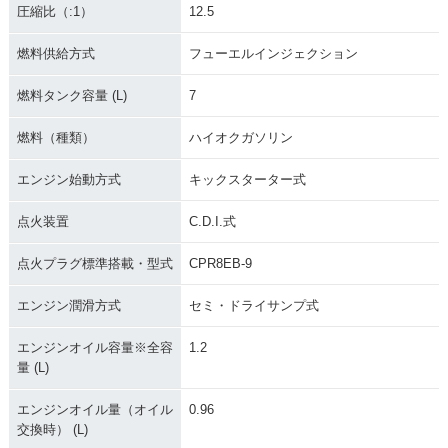
圧縮比（:1）
12.5
燃料供給方式
フューエルインジェクション
燃料タンク容量 (L)
7
燃料（種類）
ハイオクガソリン
エンジン始動方式
キックスターター式
点火装置
C.D.I.式
点火プラグ標準搭載・型式
CPR8EB-9
エンジン潤滑方式
セミ・ドライサンプ式
エンジンオイル容量※全容
1.2
量 (L)
エンジンオイル量（オイル
0.96
交換時） (L)