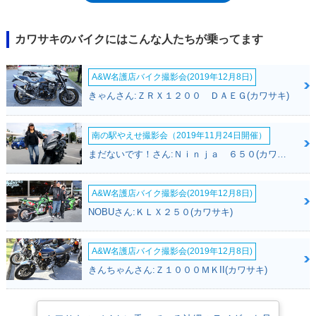
は、その名称を「KX450」に改めた（Fの文字がなくなった）。KX450F
の名称が帰ってきたのは、2027年モデルから。2026年モデルまでの
KX450が、仕様変更を受けるとともに、再び「F」の文字を得たもので、
カワサキのバイクにはこんな人たちが乗ってます
その理由は、この年にカワサキのフルサイズオフロードレーサーに、再び
2ストエンジン車（KX327/KX327X）が復活したためだった。※2027年モ
A&W名護店バイク撮影会(2019年12月8日)
デルとしてKX450Fが発表された時点で、詳細なスペック情報は未発表。
発売予定も「2026年秋頃」となっていた。
きゃんさん:ＺＲＸ１２００ ＤＡＥＧ(カワサキ)
南の駅やえせ撮影会（2019年11月24日開催）
まだないです！さん:Ｎｉｎｊａ ６５０(カワサキ)
A&W名護店バイク撮影会(2019年12月8日)
NOBUさん:ＫＬＸ２５０(カワサキ)
A&W名護店バイク撮影会(2019年12月8日)
きんちゃんさん:Ｚ１０００ＭＫII(カワサキ)