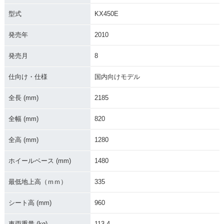
型式
KX450E
発売年
2010
2013年 KX450F・
2012年 KX450F・
2011年 KX450F・
マイナーチェンジ
マイナーチェンジ
マイナーチェンジ
発売月
8
仕向け・仕様
国内向けモデル
全長 (mm)
2185
全幅 (mm)
820
2010年 KX450F・
2009年 KX450F・
2008年 KX450F・
マイナーチェンジ
マイナーチェンジ
マイナーチェンジ
全高 (mm)
1280
ホイールベース (mm)
1480
最低地上高（ｍｍ）
335
シート高 (mm)
960
2007年 KX450F・
2006年 KX450F・
マイナーチェンジ
新登場
車両重量 (kg)
113.4