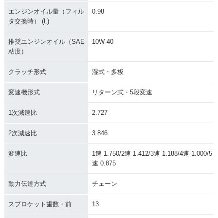
エンジンオイル量（フィル
0.98
タ交換時） (L)
推奨エンジンオイル（SAE
10W-40
粘度）
クラッチ形式
湿式・多板
変速機形式
リターン式・5段変速
1次減速比
2.727
2次減速比
3.846
変速比
1速 1.750/2速 1.412/3速 1.188/4速 1.000/5
速 0.875
動力伝達方式
チェーン
スプロケット歯数・前
13