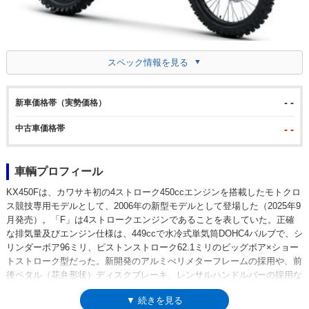
スペック情報を見る
- -
新車価格帯（実勢価格）
中古車価格帯
- -
車輌プロフィール
KX450Fは、カワサキ初の4ストローク450ccエンジンを搭載したモトクロ
ス競技専用モデルとして、2006年の新型モデルとして登場した（2025年9
月発売）。「F」は4ストロークエンジンであることを表していた。正確
な排気量及びエンジン仕様は、449ccで水冷式単気筒DOHC4バルブで、シ
リンダーボア96ミリ、ピストンストローク62.1ミリのビッグボア×ショー
トストローク型だった。新開発のアルミぺリメターフレームの採用や、前
後ペタル（花弁形状）ディスクブレーキ、レンサルハンドルバーの採用な
ど、ライダーがより速く走るために必要と思われるすべてが施され、ほぼ
▼ 続きを見る
毎シーズンごとの仕様変更を受けながら進化を続け、2019年モデルから