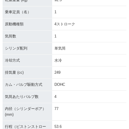
マイナーチェンジ
マイナーチェンジ
マイナーチェンジ
乗車定員（名）
1
原動機種類
4ストローク
気筒数
1
2005年 KX250F・
2004年 KX250F・
シリンダ配列
単気筒
マイナーチェンジ
新登場
冷却方式
水冷
排気量 (cc)
249
カム・バルブ駆動方式
DOHC
気筒あたりバルブ数
4
内径（シリンダーボア）
77
(mm)
行程（ピストンストロー
53.6