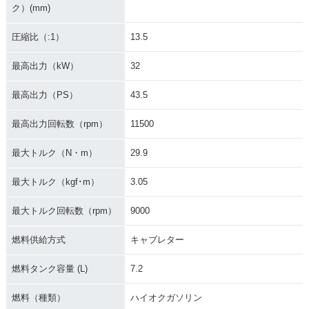
ク）(mm)
圧縮比（:1）
13.5
最高出力（kW）
32
最高出力（PS）
43.5
最高出力回転数（rpm）
11500
最大トルク（N・m）
29.9
最大トルク（kgf･m）
3.05
最大トルク回転数（rpm）
9000
燃料供給方式
キャブレター
燃料タンク容量 (L)
7.2
燃料（種類）
ハイオクガソリン