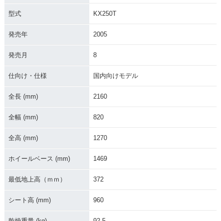
型式
KX250T
発売年
2005
2013年 KX250F・
2012年 KX250F・
2011年 KX250F・
マイナーチェンジ
マイナーチェンジ
マイナーチェンジ
発売月
8
仕向け・仕様
国内向けモデル
全長 (mm)
2160
全幅 (mm)
820
2010年 KX250F・
2009年 KX250F モ
2009年 KX250F・
マイナーチェンジ
ンスターエナジー・
マイナーチェンジ
全高 (mm)
1270
特別・限定仕様
ホイールベース (mm)
1469
最低地上高（ｍｍ）
372
シート高 (mm)
960
2008年 KX250F・
2007年 KX250F・
2006年 KX250F・
乾燥重量 (kg)
92.5