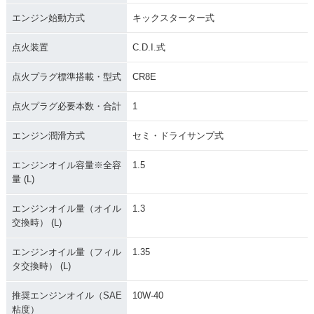
エンジン始動方式
キックスターター式
点火装置
C.D.I.式
点火プラグ標準搭載・型式
CR8E
点火プラグ必要本数・合計
1
エンジン潤滑方式
セミ・ドライサンプ式
エンジンオイル容量※全容
1.5
量 (L)
エンジンオイル量（オイル
1.3
交換時） (L)
エンジンオイル量（フィル
1.35
タ交換時） (L)
推奨エンジンオイル（SAE
10W-40
粘度）