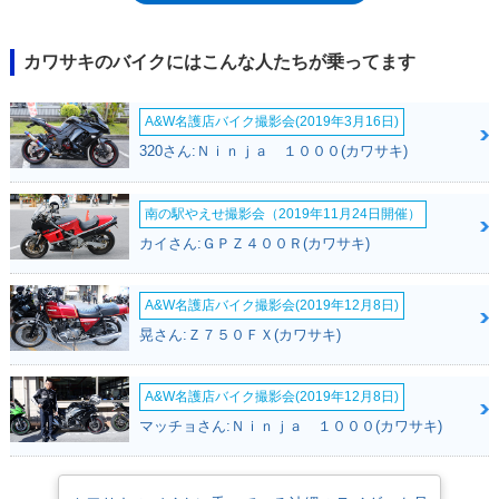
ストエンジン車になったからだったが、2027年モデルになって、改めて
KX250Fが登場した。2026年モデルまでのKX250が、仕様変更を受けると
ともに、再び「F」の文字を得たもので、その理由は、カワサキのフルサ
カワサキのバイクにはこんな人たちが乗ってます
イズオフロードレーサーに、2ストエンジン車（KX327/KX327X）が復活
したためだった。
A&W名護店バイク撮影会(2019年3月16日)
320さん:Ｎｉｎｊａ １０００(カワサキ)
南の駅やえせ撮影会（2019年11月24日開催）
カイさん:ＧＰＺ４００Ｒ(カワサキ)
A&W名護店バイク撮影会(2019年12月8日)
晃さん:Ｚ７５０ＦＸ(カワサキ)
A&W名護店バイク撮影会(2019年12月8日)
マッチョさん:Ｎｉｎｊａ １０００(カワサキ)