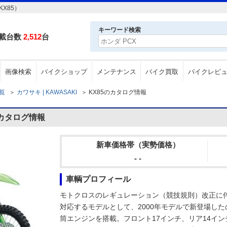
X85）
キーワード検索
載台数
2,512
台
画像検索
バイクショップ
メンテナンス
バイク買取
バイクレビ
一覧
＞
カワサキ | KAWASAKI
＞
KX85のカタログ情報
のカタログ情報
新車価格帯（実勢価格）
- -
車輌プロフィール
モトクロスのレギュレーション（競技規則）改正に伴
対応するモデルとして、2000年モデルで新登場したの
筒エンジンを搭載。フロント17インチ、リア14イン