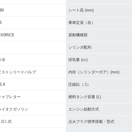
5・フルモデ
2013年 KX85・カラーチ
2012年 KX85・カラーチ
2011年 
ェンジ
ェンジ
ェンジ
90
シート高 (mm)
5
乗車定員（名）
KX085CE
原動機種類
シリンダ配列
5・カラーチ
2007年 KX85・カラーチ
2006年 KX85・マイナー
2005年 
水冷
排気量 (cc)
ェンジ
チェンジ
ェンジ
ピストンリードバルブ
内径（シリンダーボア）(mm)
5.8
圧縮比（:1）
キャブレター
燃料タンク容量 (L)
ハイオクガソリン
エンジン始動方式
2001年 KX85
2000年 KX85・新登場
5・マイナー
.D.I.式
点火プラグ標準搭載・型式