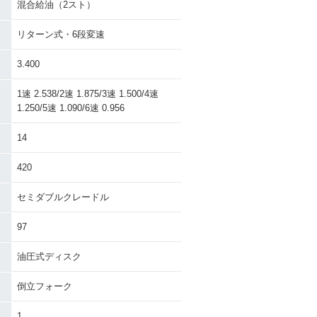
混合給油（2スト）
リターン式・6段変速
3.400
1速 2.538/2速 1.875/3速 1.500/4速
1.250/5速 1.090/6速 0.956
14
420
セミダブルクレードル
97
油圧式ディスク
倒立フォーク
1