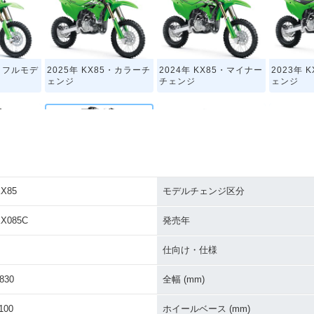
5・フルモデ
2025年 KX85・カラーチ
2024年 KX85・マイナー
2023年 
ェンジ
チェンジ
ェンジ
X85
モデルチェンジ区分
5・カラーチ
2019年 KX85・カラーチ
2018年 KX85・カラーチ
2017年 
ェンジ
ェンジ
ェンジ
X085C
発売年
仕向け・仕様
830
全幅 (mm)
100
ホイールベース (mm)