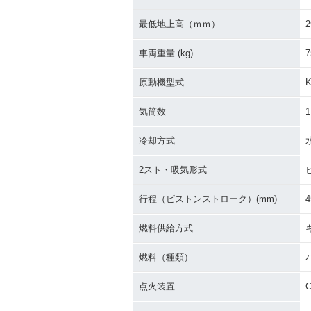
2015年 KX85・マイナー
2014年 KX8
チェンジ
ルチェンジ
最低地上高（ｍｍ）
2
車両重量 (kg)
7
原動機型式
気筒数
1
2009年 KX85・カラーチ
2008年 KX8
冷却方式
ェンジ
ェンジ
2スト・吸気形式
行程（ピストンストローク）(mm)
4
燃料供給方式
燃料（種類）
2003年 KX85・カラーチ
2002年 KX8
ェンジ
チェンジ
点火装置
C