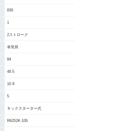
KX85・カラーチ
2010年 KX85・カラーチ
ェンジ
830
1
2ストローク
単気筒
KX85・カラーチ
2004年 KX85・マイナー
84
チェンジ
48.5
10.9
5
キックスターター式
R6252K-105