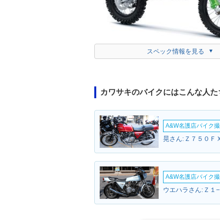
スペック情報を見る
カワサキのバイクにはこんな人た
A&W名護店バイク撮影
晃さん:Ｚ７５０ＦＸ
A&W名護店バイク撮影
ウエハラさん:Ｚ１−