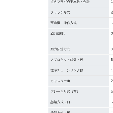
点火プラグ必要本数・合計
1
クラッチ形式
変速機・操作方式
2次減速比
3
動力伝達方式
スプロケット歯数・後
5
標準チェーンリンク数
1
キャスター角
2
ブレーキ形式（前）
懸架方式（前）
懸架方式（後）