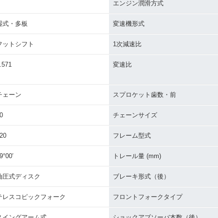
エンジン潤滑方式
湿式・多板
変速機形式
フットシフト
1次減速比
.571
変速比
チェーン
スプロケット歯数・前
0
チェーンサイズ
20
フレーム型式
9°00′
トレール量 (mm)
油圧式ディスク
ブレーキ形式（後）
テレスコピックフォーク
フロントフォークタイプ
スイングアーム式
ショックアブソーバ本数（後）