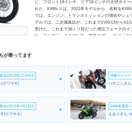
に、フロント19インチ、リア16インチの大径ホイー
れた。KX85-Ⅱは、2022年モデルから、名称をKX
では、エンジン、トランスミッションの強化やシュラ
デルでは、二次減速比が、これまでの50/13から51/
受けた。これまで36ミリ径だった倒立フォークのイ
れ、フルアジャスタブル化。前後のブレーキディス
ントフェンダー、ナンバープレートなど）も変更さ
れた。※KX85はナンバー取得・公道走行不可
ちが乗ってます
会(2019年12月8日)
沖縄チャリティ
(カワサキ)
ハヤニンさん
会(2019年3月16日)
A&W名護店バ
Ｒ(カワサキ)
えみりさん: