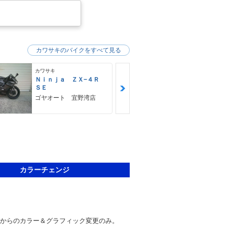
カワサキのバイクをすべて見る
カワサキ
カワサキ
Ｎｉｎｊａ ＺＸ−４Ｒ
Ｚ９００ＲＳ
ＳＥ
カワサキ プ
ゴヤオート 宜野湾店
カラーチェンジ
デルからのカラー＆グラフィック変更のみ。