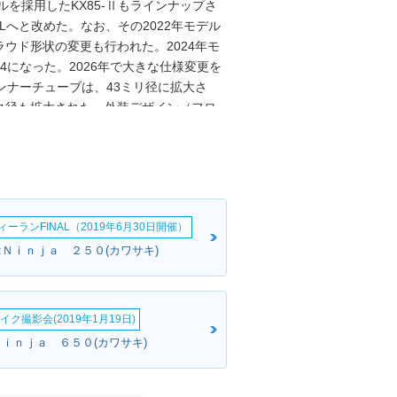
ルを採用したKX85-Ⅱもラインナップさ
85Lへと改めた。なお、その2022年モデル
ウド形状の変更も行われた。2024年モ
14になった。2026年で大きな仕様変更を
ンナーチューブは、43ミリ径に拡大さ
ク径も拡大された。外装デザイン（フロ
れた。ハンドルはファットバーが採用さ
ーランFINAL（2019年6月30日開催）
:Ｎｉｎｊａ ２５０(カワサキ)
イク撮影会(2019年1月19日)
Ｎｉｎｊａ ６５０(カワサキ)