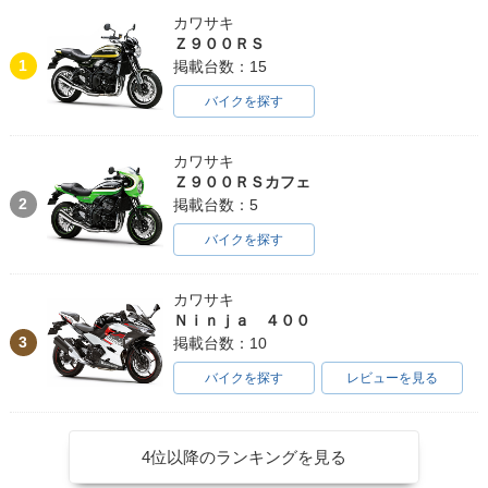
1986年 KX80
1984年 KX80
1983年 KX80
カワサキ
Ｚ９００ＲＳ
1
掲載台数：15
バイクを探す
カワサキ
1982年 KX80
1981年 KX80
1980年 KX80
Ｚ９００ＲＳカフェ
2
掲載台数：5
バイクを探す
カワサキ
Ｎｉｎｊａ ４００
1979年 KX80
3
掲載台数：10
バイクを探す
レビューを見る
4位以降のランキングを見る