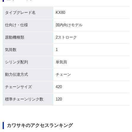
タイプグレード名
KX80
仕向け・仕様
国内向けモデル
原動機種類
2ストローク
1992年 KX80
1991年 KX80
1990年 KX80
気筒数
1
シリンダ配列
単気筒
動力伝達方式
チェーン
チェーンサイズ
420
1989年 KX80
1988年 KX80
1987年 KX80
標準チェーンリンク数
120
カワサキのアクセスランキング