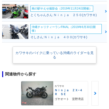
南の駅やえせ撮影会（2019年11月24日開催）
とくちゃんさん:Ｎｉｎｊａ ２５０(カワサキ)
沖縄チャリティーランFINAL（2019年6月30日開
催）
そしさん:Ｎｉｎｊａ ４００(カワサキ)
カワサキのバイクに乗っている沖縄のライダーを見
る
関連物件から探す
カワサキ
Ｎｉｎｊａ ＺＸ−４
Ｒ ＳＥ
ゴヤオート 宜野湾店