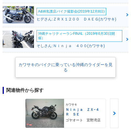
A&W名護店バイク撮影会(2019年12月8日)
ヒデさん:ＺＲＸ１２００ ＤＡＥＧ(カワサキ)
沖縄チャリティーランFINAL（2019年6月30日開
催）
そしさん:Ｎｉｎｊａ ４００(カワサキ)
カワサキのバイクに乗っている沖縄のライダーを見
る
関連物件から探す
カワサキ
Ｎｉｎｊａ ＺＸ−４
Ｒ ＳＥ
ゴヤオート 宜野湾店