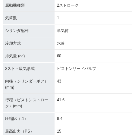
1986年 KX60
原動機種類
2ストローク
気筒数
1
シリンダ配列
単気筒
冷却方式
水冷
排気量 (cc)
60
2スト・吸気形式
ピストンリードバルブ
内径（シリンダーボア）
43
(mm)
行程（ピストンストロー
41.6
ク）(mm)
圧縮比（:1）
8.4
最高出力（PS）
15