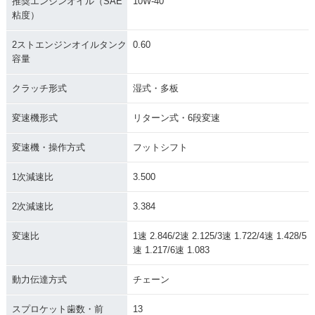
推奨エンジンオイル（SAE
10W-40
粘度）
2ストエンジンオイルタンク
0.60
容量
クラッチ形式
湿式・多板
変速機形式
リターン式・6段変速
変速機・操作方式
フットシフト
1次減速比
3.500
2次減速比
3.384
変速比
1速 2.846/2速 2.125/3速 1.722/4速 1.428/5
速 1.217/6速 1.083
動力伝達方式
チェーン
スプロケット歯数・前
13