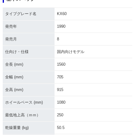
1995年 KX60
1994年 KX60
1993年 KX60
タイプグレード名
KX60
発売年
1990
発売月
8
1992年 KX60
1991年 KX60
1990年 KX60
仕向け・仕様
国内向けモデル
全長 (mm)
1560
全幅 (mm)
705
全高 (mm)
915
1989年 KX60
1988年 KX60
1987年 KX60
ホイールベース (mm)
1080
最低地上高（ｍｍ）
250
乾燥重量 (kg)
50.5