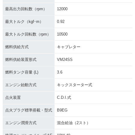
最高出力回転数（rpm）
12000
最大トルク（kgf･m）
0.92
最大トルク回転数（rpm）
10500
燃料供給方式
キャブレター
燃料供給装置形式
VM24SS
燃料タンク容量 (L)
3.6
エンジン始動方式
キックスターター式
点火装置
C.D.I.式
点火プラグ標準搭載・型式
B9EG
エンジン潤滑方式
混合給油（2スト）