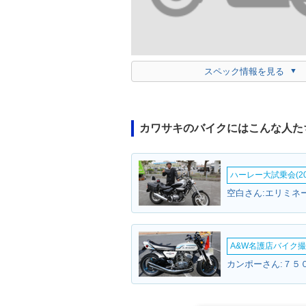
スペック情報を見る
カワサキのバイクにはこんな人た
ハーレー大試乗会(20
空白さん:エリミネ
A&W名護店バイク撮影
カンポーさん:７５０