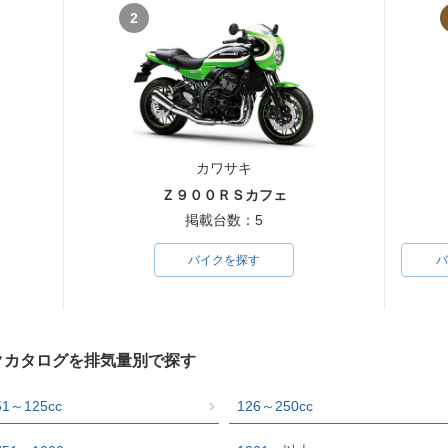
2
カワサキ
Ｚ９００ＲＳカフェ
掲載台数：5
バイクを探す
バ
イクカタログを排気量別で探す
51～125cc
126～250cc