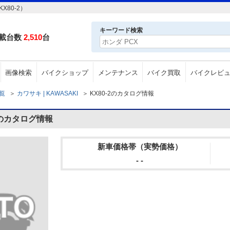
X80-2）
キーワード検索
載台数
2,510
台
画像検索
バイクショップ
メンテナンス
バイク買取
バイクレビ
一覧
＞
カワサキ | KAWASAKI
＞
KX80-2のカタログ情報
2のカタログ情報
新車価格帯（実勢価格）
- -