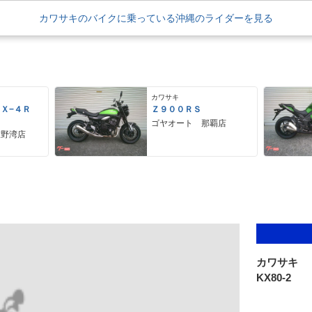
カワサキのバイクに乗っている沖縄のライダーを見る
カワサキ
ＺＸ−４Ｒ
Ｚ９００ＲＳ
ゴヤオート 那覇店
宜野湾店
カワサキ
KX80-2