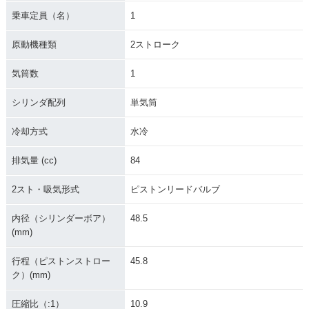
乗車定員（名）
1
原動機種類
2ストローク
気筒数
1
2007年 KX85-2・カ
2006年 KX85-2・マ
2005年 KX85-2・カ
シリンダ配列
単気筒
ラーチェンジ
イナーチェンジ
ラーチェンジ
冷却方式
水冷
排気量 (cc)
84
2スト・吸気形式
ピストンリードバルブ
2004年 KX85-2・マ
2003年 KX85-2・カ
2002年 KX85-2・マ
内径（シリンダーボア）
48.5
イナーチェンジ
ラーチェンジ
イナーチェンジ
(mm)
行程（ピストンストロー
45.8
ク）(mm)
圧縮比（:1）
10.9