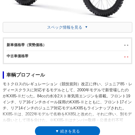
スペック情報を見る
- -
新車価格帯（実勢価格）
中古車価格帯
- -
車輌プロフィール
モトクロスのレギュレーション（競技規則）改正に伴い、ジュニア85・レ
ディースクラスに対応するモデルとして、2000年モデルで新登場したの
がKX85-Ⅱだった。84ccの水冷2スト単気筒エンジンを搭載。フロント19
インチ、リア16インチホイール採用のKX85-Ⅱとともに、フロント17イン
チ、リア14インチのジュニア対応モデルKX85もラインナップされた。
KX85-Ⅱは、2022年モデルで名称をKX85Lと改めた。それに伴い、別モデ
ル扱いとして項を分けた。※KX85-Ⅱはナンバー取得・公道走行不可
▼ 続きを見る