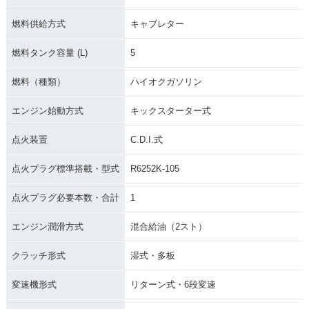
2001年 KX85-2
2000年 KX85-2・新
燃料供給方式
キャブレター
登場
燃料タンク容量 (L)
5
燃料（種類）
ハイオクガソリン
エンジン始動方式
キックスターター式
点火装置
C.D.I.式
点火プラグ標準搭載・型式
R6252K-105
点火プラグ必要本数・合計
1
エンジン潤滑方式
混合給油（2スト）
クラッチ形式
湿式・多板
変速機形式
リターン式・6段変速