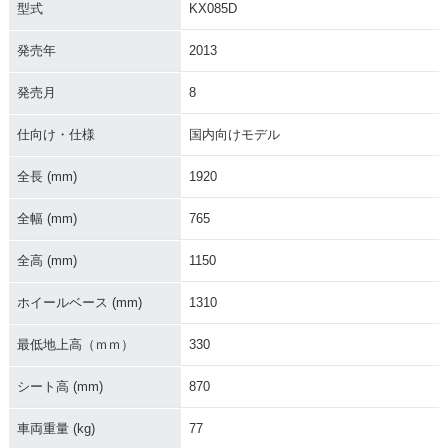
型式
KX085D
発売年
2013
2015年 KX85-2・マ
2014年 KX85-2・フ
2013年 KX85-2・カ
イナーチェンジ
ルモデルチェンジ
ラーチェンジ
発売月
8
仕向け・仕様
国内向けモデル
全長 (mm)
1920
全幅 (mm)
765
2012年 KX85-2・カ
2011年 KX85-2・カ
2010年 KX85-2・カ
ラーチェンジ
ラーチェンジ
ラーチェンジ
全高 (mm)
1150
ホイールベース (mm)
1310
最低地上高（ｍｍ）
330
シート高 (mm)
870
2009年 KX85-2 モ
2009年 KX85-2・カ
2008年 KX85-2・カ
ンスターエナジー・
ラーチェンジ
ラーチェンジ
車両重量 (kg)
77
特別・限定仕様