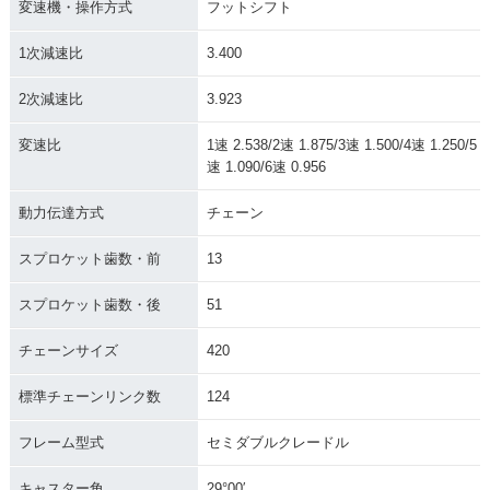
変速機・操作方式
フットシフト
1次減速比
3.400
2次減速比
3.923
変速比
1速 2.538/2速 1.875/3速 1.500/4速 1.250/5
速 1.090/6速 0.956
動力伝達方式
チェーン
スプロケット歯数・前
13
スプロケット歯数・後
51
チェーンサイズ
420
標準チェーンリンク数
124
フレーム型式
セミダブルクレードル
キャスター角
29°00′