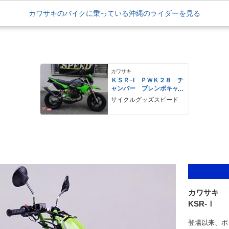
カワサキのバイクに乗っている沖縄のライダーを見る
カワサキ
ＫＳＲ−I ＰＷＫ２８ チ
ャンバー ブレンボキャ
リパー
サイクルグッズスピード
カワサキ
KSR-Ⅰ
登場以来、ポ