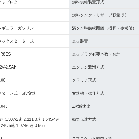
キャブレター
燃料供給装置形式
燃料タンク・リザーブ容量 (L)
レギュラーガソリン
満タン時航続距離（概算・参考値）
キックスターター式
点火装置
BR8ES
点火プラグ必要本数・合計
2V-2.5Ah
エンジン潤滑方式
.00
クラッチ形式
リターン式・6段変速
変速機・操作方式
.043
2次減速比
速 3.307/2速 2.111/3速 1.545/4速
動力伝達方式
.240/5速 1.074/6速 0.965
3
スプロケット歯数・後