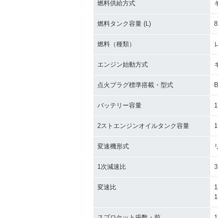
燃料供給方式
燃料タンク容量 (L)
8
燃料（種類）
エンジン始動方式
点火プラグ標準搭載・型式
バッテリー容量
1
2ストエンジンオイルタンク容量
1
変速機形式
1次減速比
3
変速比
1
1
スプロケット歯数・前
1