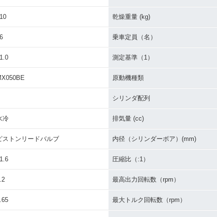
10
乾燥重量 (kg)
6
乗車定員（名）
1.0
測定基準（1）
MX050BE
原動機種類
シリンダ配列
水冷
排気量 (cc)
ピストンリードバルブ
内径（シリンダーボア）(mm)
1.6
圧縮比（:1）
.2
最高出力回転数（rpm）
.65
最大トルク回転数（rpm）