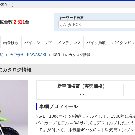
SR-Ⅰ）
キーワード検索
載台数
2,511
台
画像検索
バイクショップ
メンテナンス
バイク買取
バイクレビ
一覧
＞
カワサキ | KAWASAKI
＞
KSR-Ⅰのカタログ情報
Ⅰのカタログ情報
新車価格帯（実勢価格）
- -
車輌プロフィール
KS-1（1988年-）の後継モデルとして、1990年に
バイカーズモデルを3/4サイズにデフォルメしたよう
「R」が付いて、排気量49ccの2スト単気筒エンジン