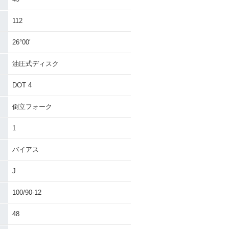
112
26°00′
油圧式ディスク
DOT 4
倒立フォーク
1
バイアス
J
100/90-12
48