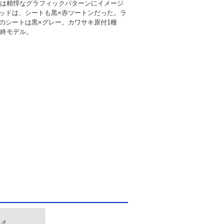
デルは精悍なグラフィックパターンにイメージ
ッドは、シートも黒×赤ツートンだった。ラ
のシートは黒×グレー。カワサキ原付1種
最終モデル。