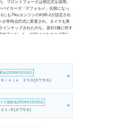
され、フロントフォークは倒立式を採用。
ーバイカーズ「デフォルメ」仕様になっ
1にも79ccエンジンのKSR-2が設定され
トが常時点灯式に変更され、タイヤも異
でラインナップされたのち、原付1種に対す
終了となった。KSR-1がカタログ落ち
デルが姿を消した。なお、「KSR-Ⅰ」が
されることがあるため、ここでは併記した。
会(2019年3月24日)
:Ｎｉｎｊａ ２５０(カワサキ)
イク撮影会(2019年3月16日)
Ｚ１−Ｒ(カワサキ)