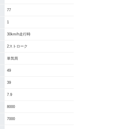
77
1
30km/h走行時
2ストローク
単気筒
49
39
7.9
8000
7000