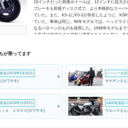
10インチだった前後ホイールは、12インチに拡大
ブレーキも前後ディスク式で、より本格的なスーパ
ていた。また、KS-1にKS-2が存在したように、KSR-
ていた。車体は同じ。96年モデルでは、ヘッドライ
なるパターンのものを採用した。1998年モデルま
る平成10年排出ガス規制が適用されるのを前に、生産
したことで、カワサキのラインナップから、50ccモ
正式モデル名ながら、KSR-1やKSR50とも呼称
ちが乗ってます
会(2019年3月16日)
ハーレー大試乗
(カワサキ)
キナチンさん
会(2019年12月8日)
A&W名護店バ
ｎｊａ １０００(カワサキ)
ウエハラさん: