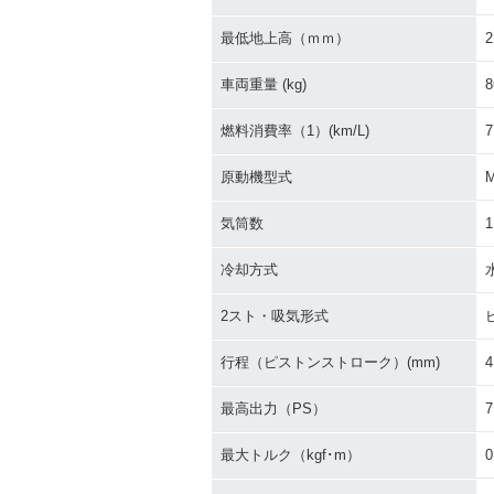
最低地上高（ｍｍ）
2
車両重量 (kg)
8
燃料消費率（1）(km/L)
7
原動機型式
気筒数
1
冷却方式
2スト・吸気形式
行程（ピストンストローク）(mm)
4
最高出力（PS）
7
最大トルク（kgf･m）
0