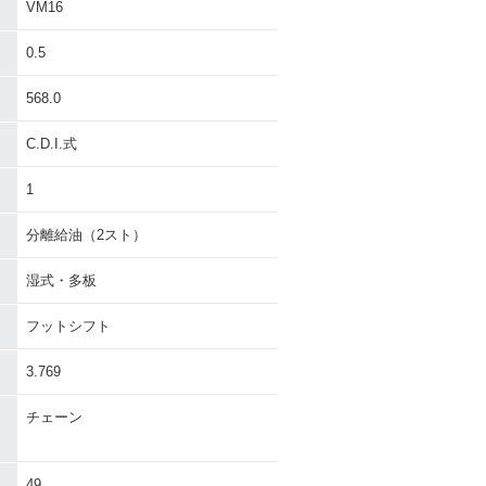
VM16
0.5
568.0
C.D.I.式
1
分離給油（2スト）
湿式・多板
フットシフト
3.769
チェーン
49