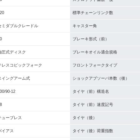
20
標準チェーンリンク数
セミダブルクレードル
キャスター角
0
ブレーキ形式（前）
油圧式ディスク
ブレーキオイル適合規格
テレスコピックフォーク
フロントフォークタイプ
スイングアーム式
ショックアブソーバ本数（後）
00/90-12
タイヤ（前）構造名
8
タイヤ（前）速度記号
チューブレス
タイヤ（後）
バイアス
タイヤ（後）荷重指数