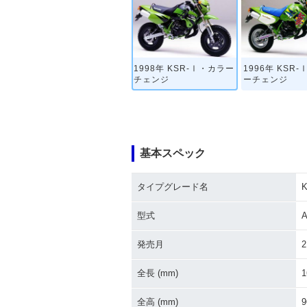
1998年 KSR-Ⅰ・カラー
1996年 KSR
チェンジ
ーチェンジ
基本スペック
タイプグレード名
型式
A
発売月
2
全長 (mm)
1
全高 (mm)
9