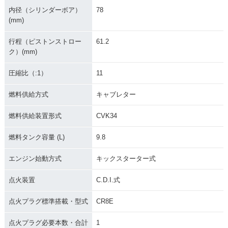
内径（シリンダーボア）
78
(mm)
行程（ピストンストロー
61.2
ク）(mm)
圧縮比（:1）
11
燃料供給方式
キャブレター
燃料供給装置形式
CVK34
燃料タンク容量 (L)
9.8
エンジン始動方式
キックスターター式
点火装置
C.D.I.式
点火プラグ標準搭載・型式
CR8E
点火プラグ必要本数・合計
1