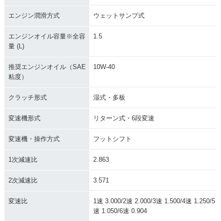
エンジン潤滑方式
ウェットサンプ式
エンジンオイル容量※全容
1.5
量 (L)
推奨エンジンオイル（SAE
10W-40
粘度）
クラッチ形式
湿式・多板
変速機形式
リターン式・6段変速
変速機・操作方式
フットシフト
1次減速比
2.863
2次減速比
3.571
変速比
1速 3.000/2速 2.000/3速 1.500/4速 1.250/5
速 1.050/6速 0.904