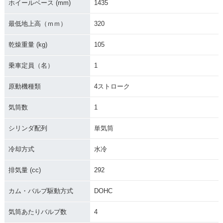
ホイールベース (mm)
1435
最低地上高（ｍｍ）
320
乾燥重量 (kg)
105
乗車定員（名）
1
原動機種類
4ストローク
気筒数
1
シリンダ配列
単気筒
冷却方式
水冷
排気量 (cc)
292
カム・バルブ駆動方式
DOHC
気筒あたりバルブ数
4