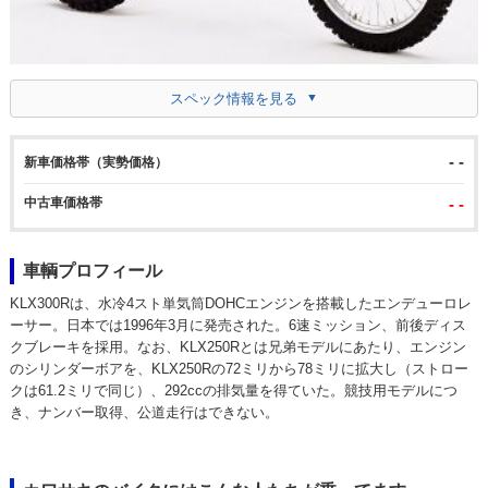
スペック情報を見る
- -
新車価格帯（実勢価格）
中古車価格帯
- -
車輌プロフィール
KLX300Rは、水冷4スト単気筒DOHCエンジンを搭載したエンデューロレ
ーサー。日本では1996年3月に発売された。6速ミッション、前後ディス
クブレーキを採用。なお、KLX250Rとは兄弟モデルにあたり、エンジン
のシリンダーボアを、KLX250Rの72ミリから78ミリに拡大し（ストロー
クは61.2ミリで同じ）、292ccの排気量を得ていた。競技用モデルにつ
き、ナンバー取得、公道走行はできない。