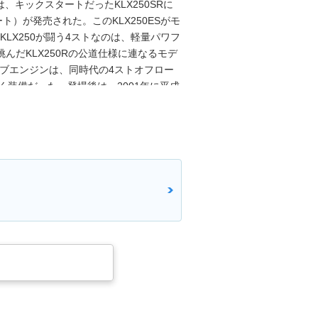
は、キックスタートだったKLX250SRに
ト）が発売された。このKLX250ESがモ
KLX250が闘う4ストなのは、軽量パワフ
んだKLX250Rの公道仕様に連なるモデ
ルブエンジンは、同時代の4ストオフロー
ひく装備だった。登場後は、2001年に平成
置を備え、05年にメーターバイザーなど
モデルチェンジ。平成18年規制をクリア
観イメージも一新された。その後は仕様
月に「ファイナルエディション」を発表し