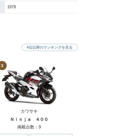
1979
KLX250・カラ
2006年 KLX250・カラ
ジ
ーチェンジ
4位以降のランキングを見る
KLX250・マイ
1999年 KLX250・カラ
3
ンジ
ーチェンジ
カワサキ
Ｎｉｎｊａ ４００
掲載台数：9