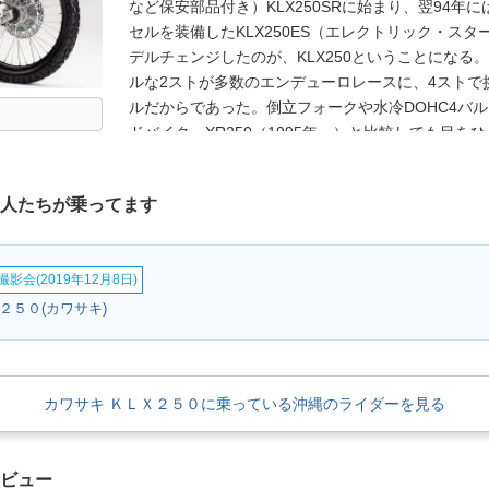
など保安部品付き）KLX250SRに始まり、翌94年に
セルを装備したKLX250ES（エレクトリック・スター
デルチェンジしたのが、KLX250ということになる。
ルな2ストが多数のエンデューロレースに、4ストで挑
ルだからであった。倒立フォークや水冷DOHC4バ
ドバイク、XR250（1995年～）と比較しても目を
11年排出ガス規制に対応するために二次エア導入装
のデザイン変更を受けたことを経て、2008年にフル
な人たちが乗ってます
するためにフューエルインジェクションを備え、外
変更なくカラーチェンジを重ねながら、2016年5
た。
影会(2019年12月8日)
Ｘ２５０(カワサキ)
カワサキ ＫＬＸ２５０に乗っている沖縄のライダーを見る
レビュー