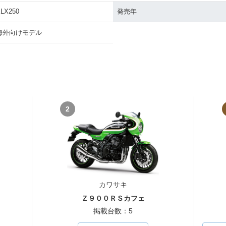
LX250
発売年
50・カラ
2009年 KLX250・マイ
2008年 KLX250・フル
2007年 
ナーチェンジ
モデルチェンジ
ーチェン
海外向けモデル
50・カラ
2003年 KLX250・カラ
2002年 KLX250・カラ
2001年 
2
ーチェンジ
ーチェンジ
ナーチェ
カワサキ
0
1980年 KLX250
1979年 KLX250
Ｚ９００ＲＳカフェ
掲載台数：5