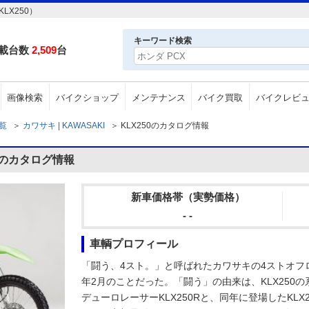
LX250）
キーワード検索
載台数
2,509
台
画像検索
バイクショップ
メンテナンス
バイク買取
バイクレビ
一覧
＞
カワサキ | KAWASAKI
＞
KLX250のカタログ情報
50のカタログ情報
新車価格帯（実勢価格）
- -
車輌プロフィール
「闘う、4スト。」と呼ばれたカワサキの4ストオフロー
年2月のことだった。「闘う」の由来は、KLX250の
デューロレーサーKLX250Rと、同年に登場したKL