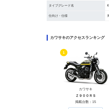
タイプグレード名
K
2011年 KLX250・カラ
2010年 KLX2
ーチェンジ
ーチェンジ
仕向け・仕様
カワサキのアクセスランキング
2005年 KLX250・マイ
2004年 KLX2
1
ナーチェンジ
ーチェンジ
カワサキ
1981年 KLX25
Ｚ９００ＲＳ
1998年 KLX250・新登
場
掲載台数：15