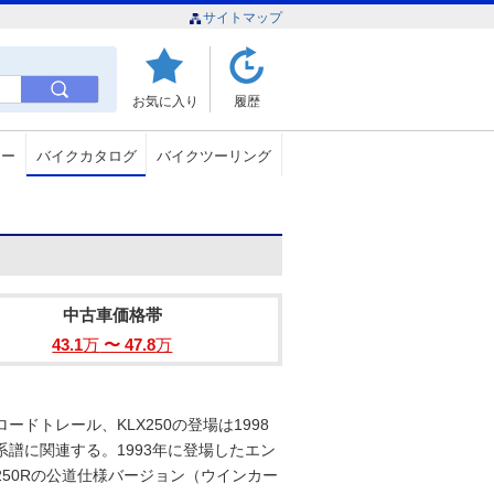
サイトマップ
お気に入り
履歴
ュー
バイクカタログ
バイクツーリング
中古車価格帯
43.1
万
〜 47.8
万
ドトレール、KLX250の登場は1998
系譜に関連する。1993年に登場したエン
X250Rの公道仕様バージョン（ウインカー