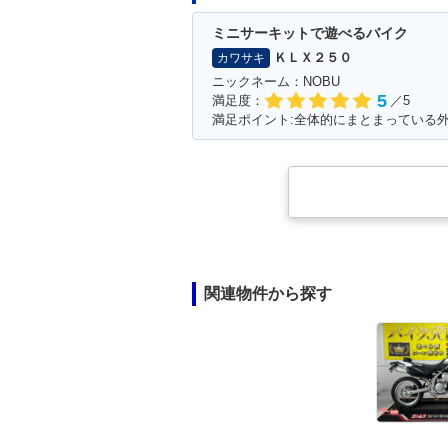
ミニサーキットで遊べるバイク
ＫＬＸ２５０
カワサキ
ニックネーム：NOBU
5
満足度：
／5
満足ポイント:全体的にまとまっている
関連物件から探す