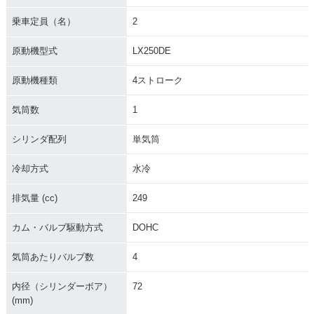
乗車定員（名）
2
原動機型式
LX250DE
原動機種類
4ストローク
気筒数
1
シリンダ配列
単気筒
冷却方式
水冷
排気量 (cc)
249
カム・バルブ駆動方式
DOHC
気筒あたりバルブ数
4
内径（シリンダーボア）
72
(mm)