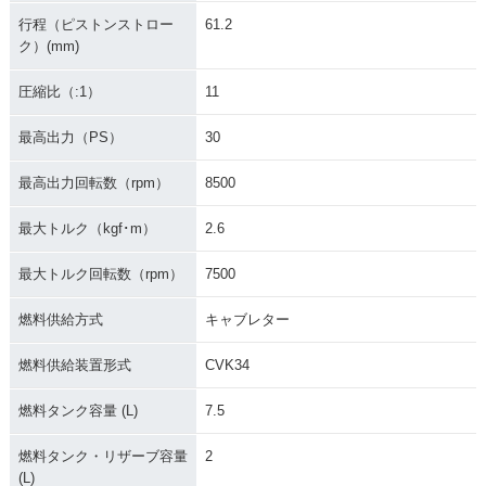
行程（ピストンストロー
61.2
ク）(mm)
圧縮比（:1）
11
最高出力（PS）
30
最高出力回転数（rpm）
8500
最大トルク（kgf･m）
2.6
最大トルク回転数（rpm）
7500
燃料供給方式
キャブレター
燃料供給装置形式
CVK34
燃料タンク容量 (L)
7.5
燃料タンク・リザーブ容量
2
(L)