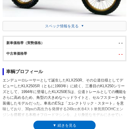
スペック情報を見る
- -
新車価格帯（実勢価格）
中古車価格帯
- -
車輌プロフィール
エンデューロレーサーとして誕生したKLX250R、その公道仕様としてデ
ビューしたKLX250SR（ともに1993年）に続く、三番目のKLX250シリー
ズとして、1994年に登場したKLX250ESは、公道トレールとしての機能を
さらに高めるため、角型の大きめなヘッドライトと、セルフスターターを
装備したモデルだった。車名のESは「エレクトリック・スタート」を意
味しており、30psの高出力を発揮する249cc水冷4スト単気筒DOHCエン
ジンを搭載する本格オフロードマシンを、より身近なモデルにさせてい
た。KLX250SRとともに1997年まで生産され、翌98年、形式上は両車を
▼ 続きを見る
統合するかたちで、後継モデルのKLX250が登場。「闘う、4スト。」こと