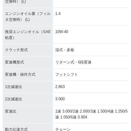
交換時） (L)
エンジンオイル量（フィル
1.4
タ交換時） (L)
推奨エンジンオイル（SAE
10W-40
粘度）
クラッチ形式
湿式・多板
変速機形式
リターン式・6段変速
変速機・操作方式
フットシフト
1次減速比
2.863
2次減速比
3.000
変速比
1速 3.000/2速 2.000/3速 1.500/4速 1.250/5
速 1.050/6速 0.904
動力伝達方式
チェーン