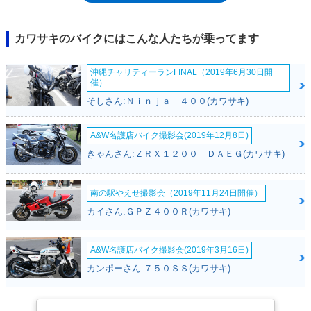
KLX250が、モデルヒストリーのバトンを受けて走り出した。
カワサキのバイクにはこんな人たちが乗ってます
沖縄チャリティーランFINAL（2019年6月30日開
催）
そしさん:Ｎｉｎｊａ ４００(カワサキ)
A&W名護店バイク撮影会(2019年12月8日)
きゃんさん:ＺＲＸ１２００ ＤＡＥＧ(カワサキ)
南の駅やえせ撮影会（2019年11月24日開催）
カイさん:ＧＰＺ４００Ｒ(カワサキ)
A&W名護店バイク撮影会(2019年3月16日)
カンポーさん:７５０ＳＳ(カワサキ)