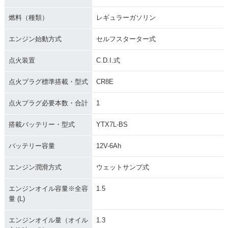
燃料（種類）
レギュラーガソリン
エンジン始動方式
セルフスターター式
点火装置
C.D.I.式
点火プラグ標準搭載・型式
CR8E
点火プラグ必要本数・合計
1
搭載バッテリー・型式
YTX7L-BS
バッテリー容量
12V-6Ah
エンジン潤滑方式
ウェットサンプ式
エンジンオイル容量※全容
1.5
量 (L)
エンジンオイル量（オイル
1.3