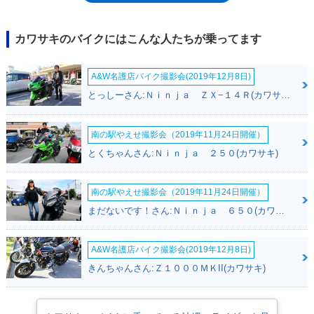
称を「KLX110R L」に改めた。以降の情報は、KLX110R Lの項を参照のこ
と。※KLX110Lはナンバー取得・公道走行不可
カワサキのバイクにはこんな人たちが乗ってます
A&W名護店バイク撮影会(2019年12月8日)
とっしーさん:Ｎｉｎｊａ ＺＸ−１４Ｒ(カワサキ)
南の駅やえせ撮影会（2019年11月24日開催）
とくちゃんさん:Ｎｉｎｊａ ２５０(カワサキ)
南の駅やえせ撮影会（2019年11月24日開催）
まだないです！さん:Ｎｉｎｊａ ６５０(カワサキ)
A&W名護店バイク撮影会(2019年12月8日)
きんちゃんさん:Ｚ１０００ＭＫII(カワサキ)