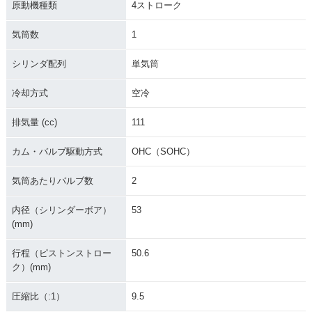
原動機種類
4ストローク
気筒数
1
シリンダ配列
単気筒
冷却方式
空冷
排気量 (cc)
111
カム・バルブ駆動方式
OHC（SOHC）
気筒あたりバルブ数
2
内径（シリンダーボア）
53
(mm)
行程（ピストンストロー
50.6
ク）(mm)
圧縮比（:1）
9.5