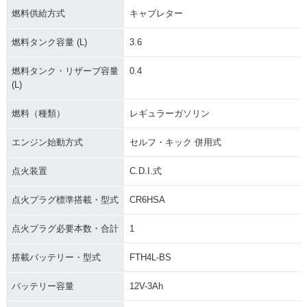
燃料供給方式
キャブレター
燃料タンク容量 (L)
3.6
燃料タンク・リザーブ容量
0.4
(L)
燃料（種類）
レギュラーガソリン
エンジン始動方式
セルフ・キック 併用式
点火装置
C.D.I.式
点火プラグ標準搭載・型式
CR6HSA
点火プラグ必要本数・合計
1
搭載バッテリー・型式
FTH4L-BS
バッテリー容量
12V-3Ah