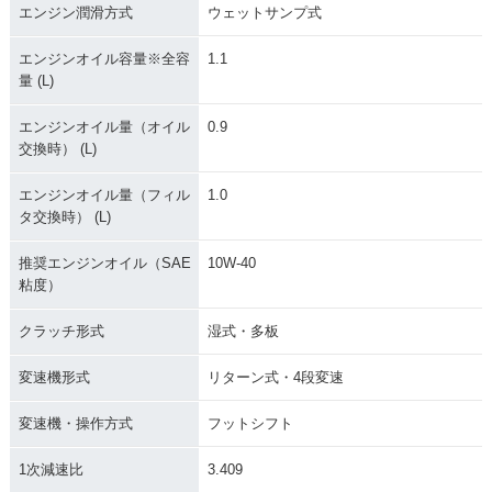
エンジン潤滑方式
ウェットサンプ式
エンジンオイル容量※全容
1.1
量 (L)
エンジンオイル量（オイル
0.9
交換時） (L)
エンジンオイル量（フィル
1.0
タ交換時） (L)
推奨エンジンオイル（SAE
10W-40
粘度）
クラッチ形式
湿式・多板
変速機形式
リターン式・4段変速
変速機・操作方式
フットシフト
1次減速比
3.409