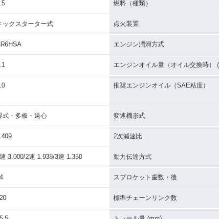
.5
燃料（種類）
キックスターター式
点火装置
CR6HSA
エンジン潤滑方式
.1
エンジンオイル量（オイル交換時） (L
.0
推奨エンジンオイル（SAE粘度）
湿式・多板・遠心
変速機形式
.409
2次減速比
速 3.000/2速 1.938/3速 1.350
動力伝達方式
4
スプロケット歯数・後
20
標準チェーンリンク数
5.5
トレール量 (mm)