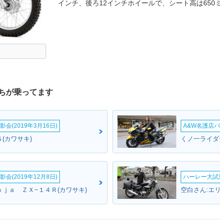
インチ、後ろ12インチホイールで、シート高は650
ちが乗ってます
会(2019年3月16日)
A&W名護店バ
(カワサキ)
くノ一ライダ
会(2019年12月8日)
ハーレー大試乗
ｎｊａ ＺＸ−１４Ｒ(カワサキ)
空白さん:エ