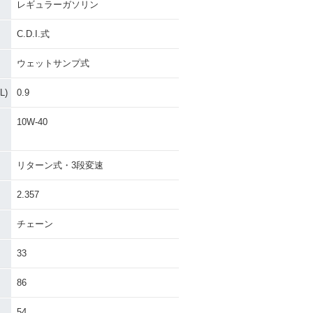
レギュラーガソリン
C.D.I.式
ウェットサンプ式
)
0.9
10W-40
リターン式・3段変速
2.357
チェーン
33
86
54