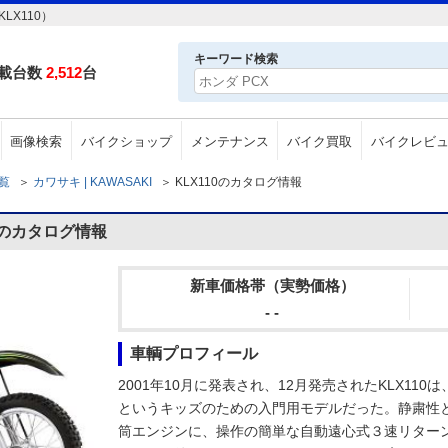
LX110）
キーワード検索
載台数
2,512
台
画像検索
バイクショップ
メンテナンス
バイク買取
バイクレビ
一覧
＞
カワサキ | KAWASAKI
＞
KLX110のカタログ情報
10のカタログ情報
新車価格帯（実勢価格）
- -
車輌プロフィール
2001年10月に発表され、12月発売されたKLX1
というキッズのための入門用モデルだった。静粛性
筒エンジンに、操作の簡単な自動遠心式３速リターン