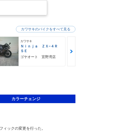
カワサキのバイクをすべて見る
カワサキ
カワサキ
Ｎｉｎｊａ ＺＸ−４Ｒ
Ｚ９００ＲＳ
ＳＥ
カワサキ プ
ゴヤオート 宜野湾店
カラーチェンジ
フィックの変更を行った。