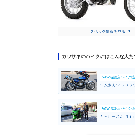
スペック情報を見る
カワサキのバイクにはこんな人た
A&W名護店バイク撮影
ワムさん:７５０ＳＳ
A&W名護店バイク撮影
とっしーさん:Ｎｉ