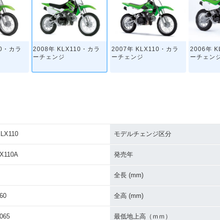
10・カラ
2008年 KLX110・カラ
2007年 KLX110・カラ
2006年 
ーチェンジ
ーチェンジ
ーチェン
LX110
モデルチェンジ区分
10・マイ
2002年 KLX110・新登
場
X110A
発売年
全長 (mm)
60
全高 (mm)
065
最低地上高（ｍｍ）