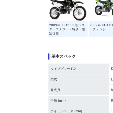
2009年 KLX110 モンス
2009年 KLX1
ターエナジー・特別・限
ーチェンジ
定仕様
基本スペック
タイプグレード名
K
2004年 KLX110・カラ
2003年 KLX1
ーチェンジ
ナーチェンジ
型式
L
発売月
8
全幅 (mm)
6
ホイールベース (mm)
1