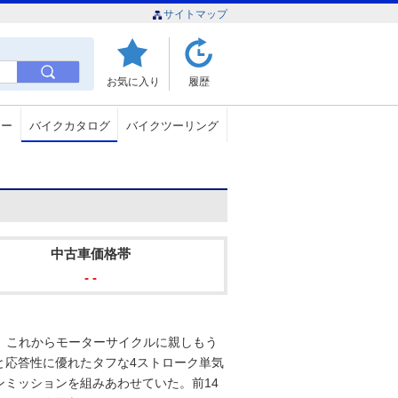
サイトマップ
お気に入り
履歴
ュー
バイクカタログ
バイクツーリング
中古車価格帯
- -
10は、これからモーターサイクルに親しもう
と応答性に優れたタフな4ストローク単気
ミッションを組みあわせていた。前14