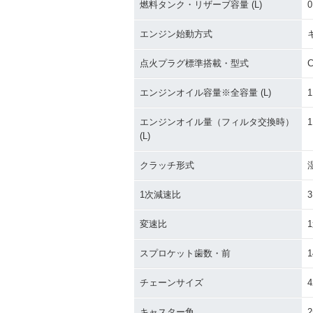
燃料タンク・リザーブ容量 (L)
0
エンジン始動方式
点火プラグ標準搭載・型式
エンジンオイル容量※全容量 (L)
1
エンジンオイル量（フィルタ交換時）
1
(L)
クラッチ形式
1次減速比
3
変速比
1
スプロケット歯数・前
1
チェーンサイズ
4
キャスター角
2