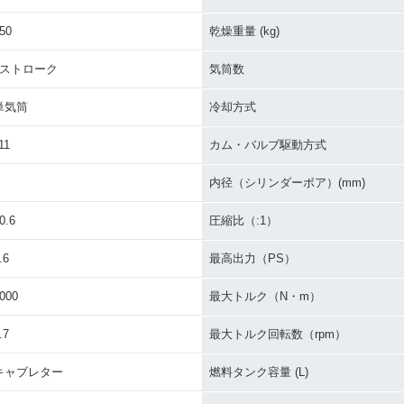
50
乾燥重量 (kg)
4ストローク
気筒数
単気筒
冷却方式
11
カム・バルブ駆動方式
内径（シリンダーボア）(mm)
0.6
圧縮比（:1）
.6
最高出力（PS）
000
最大トルク（N・m）
.7
最大トルク回転数（rpm）
キャブレター
燃料タンク容量 (L)