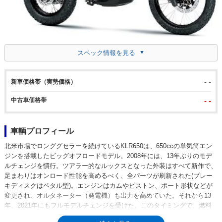
スペック情報を見る
- -
新車価格帯（実勢価格）
中古車価格帯
- -
車輌プロフィール
北米市場でロンググセラーを続けているKLR650は、650ccの単気筒エン
ジンを搭載したビッグオフロードモデル。2008年には、13年ぶりのモデ
ルチェンジを慣行。ツアラー的なルックスとなった外装はすべて新作で、
足まわりはオンロード性能を高めるべく、全パーツが刷新された(ブレー
キディスクはペタル型)。エンジンはカムやピストン、ポート形状などが
変更され、オルタネーター（発電機）も出力を高めていた。それから13
年、2021年にもフルモデルチェンジを受けた。このタイミングで、燃料
噴射はキャブレターからフーエルインジェクションに換装された。このこ