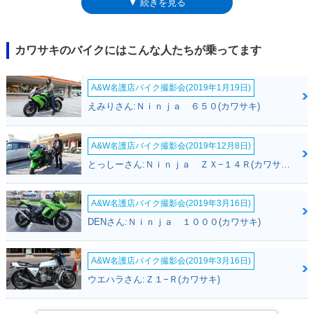
▼ 続きを見る
とで、冷間時の始動性や標高の高い場所での扱いやすさも向上。ヘッドラ
イトはLED化された。また、アクセサリーパーツをあらかじめ装備したバ
リエーションモデルとして、「アドベンチャー」と「トラベラー」も設定
された。※日本市場未発売
カワサキのバイクにはこんな人たちが乗ってます
A&W名護店バイク撮影会(2019年1月19日)
えみりさん:Ｎｉｎｊａ ６５０(カワサキ)
A&W名護店バイク撮影会(2019年12月8日)
とっしーさん:Ｎｉｎｊａ ＺＸ−１４Ｒ(カワサキ)
A&W名護店バイク撮影会(2019年3月16日)
DENさん:Ｎｉｎｊａ １０００(カワサキ)
A&W名護店バイク撮影会(2019年3月16日)
ウエハラさん:Ｚ１−Ｒ(カワサキ)