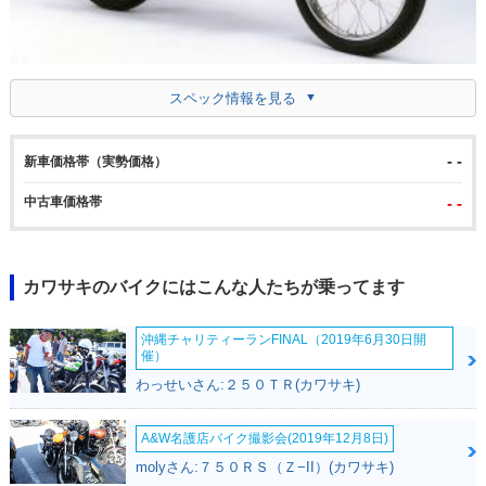
スペック情報を見る
- -
新車価格帯（実勢価格）
中古車価格帯
- -
カワサキのバイクにはこんな人たちが乗ってます
沖縄チャリティーランFINAL（2019年6月30日開
催）
わっせいさん:２５０ＴＲ(カワサキ)
A&W名護店バイク撮影会(2019年12月8日)
molyさん:７５０ＲＳ（Ｚ−II）(カワサキ)