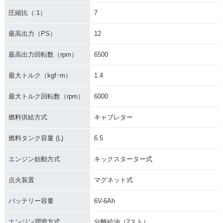
圧縮比（:1）
7
最高出力（PS）
12
最高出力回転数（rpm）
6500
最大トルク（kgf･m）
1.4
最大トルク回転数（rpm）
6000
燃料供給方式
キャブレター
燃料タンク容量 (L)
6.5
エンジン始動方式
キックスターター式
点火装置
マグネット式
バッテリー容量
6V-6Ah
エンジン潤滑方式
分離給油（2スト）