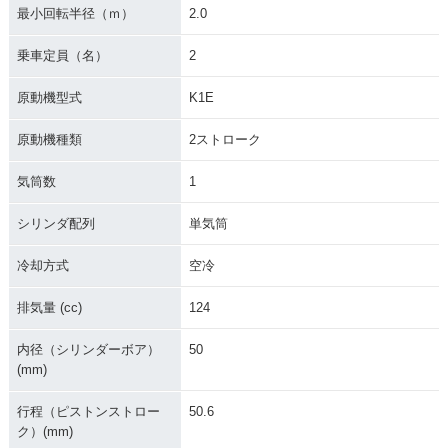
最小回転半径（ｍ）
2.0
乗車定員（名）
2
原動機型式
K1E
原動機種類
2ストローク
気筒数
1
シリンダ配列
単気筒
冷却方式
空冷
排気量 (cc)
124
内径（シリンダーボア）
50
(mm)
行程（ピストンストロー
50.6
ク）(mm)