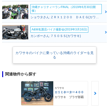
沖縄チャリティーランFINAL（2019年6月30日開
催）
ショウタさん:ＺＲＸ１２００ ＤＡＥＧ(カワサキ)
A&W名護店バイク撮影会(2019年3月16日)
カンポーさん:７５０ＳＳ(カワサキ)
カワサキのバイクに乗っている沖縄のライダーを見
る
関連物件から探す
カワサキ
エリミネーター４００
カワサキ プラザ那覇