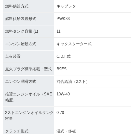
燃料供給方式
キャブレター
燃料供給装置形式
PWK33
燃料タンク容量 (L)
11
エンジン始動方式
キックスターター式
点火装置
C.D.I.式
点火プラグ標準搭載・型式
B9ES
エンジン潤滑方式
混合給油（2スト）
推奨エンジンオイル（SAE
10W-40
粘度）
2ストエンジンオイルタンク
0.70
容量
クラッチ形式
湿式・多板