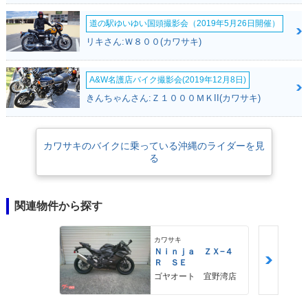
道の駅ゆいゆい国頭撮影会（2019年5月26日開催）
リキさん:Ｗ８００(カワサキ)
A&W名護店バイク撮影会(2019年12月8日)
きんちゃんさん:Ｚ１０００ＭＫII(カワサキ)
カワサキのバイクに乗っている沖縄のライダーを見
る
関連物件から探す
カワサキ
Ｎｉｎｊａ ＺＸ−４
Ｒ ＳＥ
ゴヤオート 宜野湾店