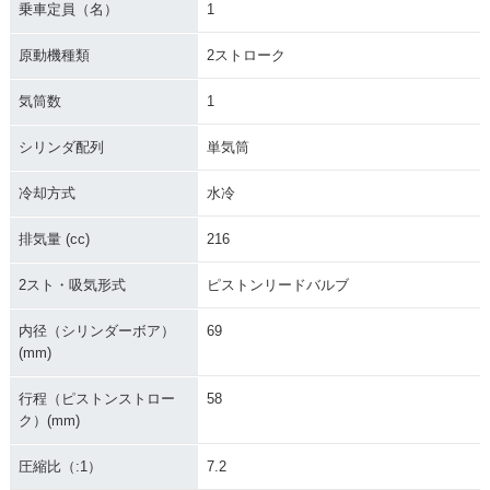
乗車定員（名）
1
原動機種類
2ストローク
気筒数
1
シリンダ配列
単気筒
冷却方式
水冷
排気量 (cc)
216
2スト・吸気形式
ピストンリードバルブ
内径（シリンダーボア）
69
(mm)
行程（ピストンストロー
58
ク）(mm)
圧縮比（:1）
7.2