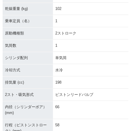
乾燥重量 (kg)
102
乗車定員（名）
1
原動機種類
2ストローク
気筒数
1
シリンダ配列
単気筒
冷却方式
水冷
排気量 (cc)
198
2スト・吸気形式
ピストンリードバルブ
内径（シリンダーボア）
66
(mm)
行程（ピストンストロー
58
ク）(mm)