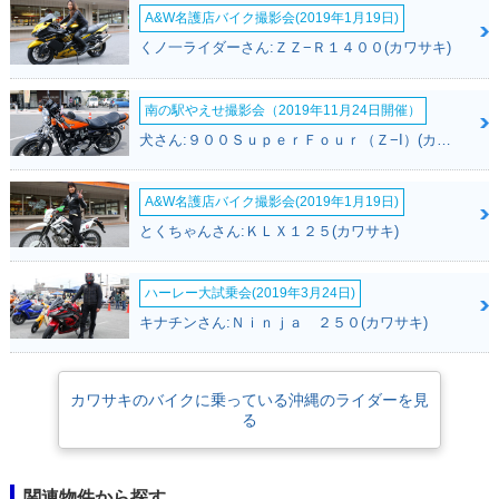
A&W名護店バイク撮影会(2019年1月19日)
くノ一ライダーさん:ＺＺ−Ｒ１４００(カワサキ)
南の駅やえせ撮影会（2019年11月24日開催）
犬さん:９００ＳｕｐｅｒＦｏｕｒ（Ｚ−I）(カワサキ)
A&W名護店バイク撮影会(2019年1月19日)
とくちゃんさん:ＫＬＸ１２５(カワサキ)
ハーレー大試乗会(2019年3月24日)
キナチンさん:Ｎｉｎｊａ ２５０(カワサキ)
カワサキのバイクに乗っている沖縄のライダーを見
る
関連物件から探す