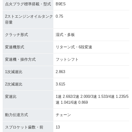
点火プラグ標準搭載・型式
B9ES
2ストエンジンオイルタンク
0.75
容量
クラッチ形式
湿式・多板
変速機形式
リターン式・6段変速
変速機・操作方式
フットシフト
1次減速比
2.863
2次減速比
3.615
変速比
1速 2.692/2速 2.000/3速 1.533/4速 1.235/5
速 1.041/6速 0.869
動力伝達方式
チェーン
スプロケット歯数・前
13