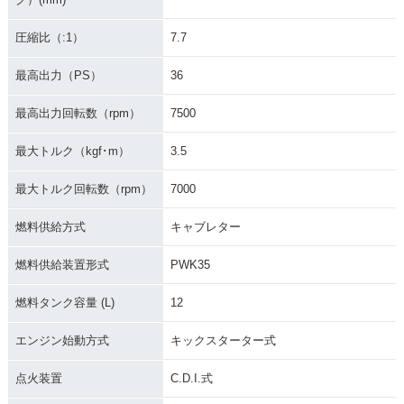
圧縮比（:1）
7.7
最高出力（PS）
36
最高出力回転数（rpm）
7500
最大トルク（kgf･m）
3.5
最大トルク回転数（rpm）
7000
燃料供給方式
キャブレター
燃料供給装置形式
PWK35
燃料タンク容量 (L)
12
エンジン始動方式
キックスターター式
点火装置
C.D.I.式