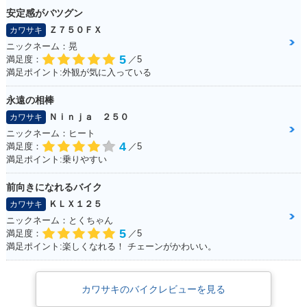
安定感がバツグン
Ｚ７５０ＦＸ
カワサキ
ニックネーム：晃
5
満足度：
／5
満足ポイント:外観が気に入っている
永遠の相棒
Ｎｉｎｊａ ２５０
カワサキ
ニックネーム：ヒート
4
満足度：
／5
満足ポイント:乗りやすい
前向きになれるバイク
ＫＬＸ１２５
カワサキ
ニックネーム：とくちゃん
5
満足度：
／5
満足ポイント:楽しくなれる！ チェーンがかわいい。
カワサキのバイクレビューを見る