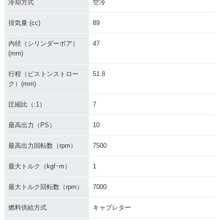
冷却方式
空冷
排気量 (cc)
89
内径（シリンダーボア）
47
(mm)
行程（ピストンストロー
51.8
ク）(mm)
圧縮比（:1）
7
最高出力（PS）
10
最高出力回転数（rpm）
7500
最大トルク（kgf･m）
1
最大トルク回転数（rpm）
7000
燃料供給方式
キャブレター