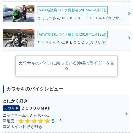
A&W名護店バイク撮影会(2019年12月8日)
とっしーさん:Ｎｉｎｊａ ＺＸ−１４Ｒ(カワサキ)
A&W名護店バイク撮影会(2019年1月19日)
とくちゃんさん:ＫＬＸ１２５(カワサキ)
カワサキのバイクに乗っている沖縄のライダーを見
る
カワサキのバイクレビュー
とにかく好き
Ｚ１０００ＭＫII
カワサキ
ニックネーム：きんちゃん
5
満足度：
／5
満足ポイント:角が好き