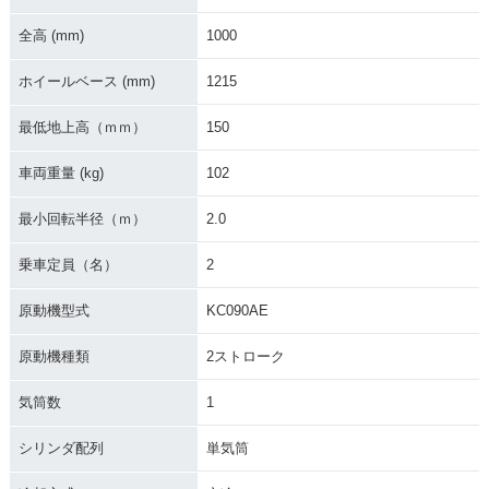
全高 (mm)
1000
ホイールベース (mm)
1215
最低地上高（ｍｍ）
150
車両重量 (kg)
102
最小回転半径（ｍ）
2.0
乗車定員（名）
2
原動機型式
KC090AE
原動機種類
2ストローク
気筒数
1
シリンダ配列
単気筒