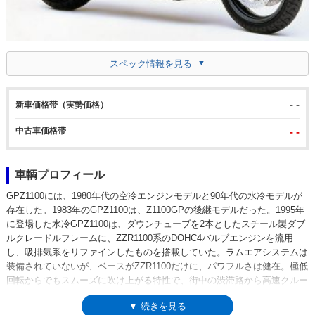
スペック情報を見る
- -
新車価格帯（実勢価格）
中古車価格帯
- -
車輌プロフィール
GPZ1100には、1980年代の空冷エンジンモデルと90年代の水冷モデルが
存在した。1983年のGPZ1100は、Z1100GPの後継モデルだった。1995年
に登場した水冷GPZ1100は、ダウンチューブを2本としたスチール製ダブ
ルクレードルフレームに、ZZR1100系のDOHC4バルブエンジンを流用
し、吸排気系をリファインしたものを搭載していた。ラムエアシステムは
装備されていないが、ベースがZZR1100だけに、パワフルさは健在。極低
回転からでもスムーズに吹け上がる特性で、街中の渋滞路から高速クルー
ジングまで、全域にわたってコントロールしやすかった。カワサキ歴代の
▼ 続きを見る
ビッグツアラーで培ったウインドプロテクション効果は絶大で、ゆったり