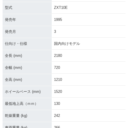
型式
ZXT10E
発売年
1995
発売月
3
仕向け・仕様
国内向けモデル
全長 (mm)
2180
全幅 (mm)
720
全高 (mm)
1210
ホイールベース (mm)
1520
最低地上高（ｍｍ）
130
乾燥重量 (kg)
242
車両重量 (kg)
266