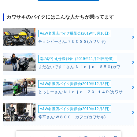
した乗車姿勢などによって、長距離ツーリング時の疲労を大幅に低減して
いた。96年モデルからは、ABS(アンチロックブレーキシステム)を装備し
たGPZ1100ABSも登場。1997年には同系のエンジンを搭載したZRX1100
カワサキのバイクにはこんな人たちが乗ってます
も登場し、GPZ900Rから発展してきた左サイドカムチェーンエンジンの
1,052ccモデルは、GPZ1100、ZZR1100、ZRX1100が併存する形となっ
A&W名護店バイク撮影会(2019年3月16日)
た。
チョンビーさん:７５０ＳＳ(カワサキ)
南の駅やえせ撮影会（2019年11月24日開催）
まだないです！さん:Ｎｉｎｊａ ６５０(カワサキ)
A&W名護店バイク撮影会(2019年12月8日)
とっしーさん:Ｎｉｎｊａ ＺＸ−１４Ｒ(カワサキ)
A&W名護店バイク撮影会(2019年12月8日)
修平さん:Ｗ８００ カフェ(カワサキ)