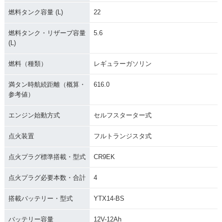
燃料タンク容量 (L)
22
燃料タンク・リザーブ容量
5.6
(L)
燃料（種類）
レギュラーガソリン
満タン時航続距離（概算・
616.0
参考値）
エンジン始動方式
セルフスターター式
点火装置
フルトランジスタ式
点火プラグ標準搭載・型式
CR9EK
点火プラグ必要本数・合計
4
搭載バッテリー・型式
YTX14-BS
バッテリー容量
12V-12Ah