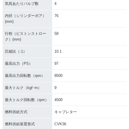
気筒あたりバルブ数
4
内径（シリンダーボア）
76
(mm)
行程（ピストンストロー
58
ク）(mm)
圧縮比（:1）
10.1
最高出力（PS）
97
最高出力回転数（rpm）
8500
最大トルク（kgf･m）
9
最大トルク回転数（rpm）
4500
燃料供給方式
キャブレター
燃料供給装置形式
CVK36