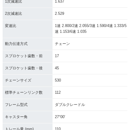
1次減速比
1.637
2次減速比
2.529
変速比
1速 2.800/2速 2.055/3速 1.590/4速 1.333/5
速 1.153/6速 1.035
動力伝達方式
チェーン
スプロケット歯数・前
17
スプロケット歯数・後
45
チェーンサイズ
530
標準チェーンリンク数
112
フレーム型式
ダブルクレードル
キャスター角
27°00′
トレール量 (mm)
110