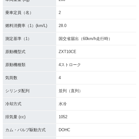
乗車定員（名）
2
燃料消費率（1）(km/L)
28.0
測定基準（1）
国交省届出（60km/h走行時）
原動機型式
ZXT10CE
原動機種類
4ストローク
気筒数
4
シリンダ配列
並列（直列）
冷却方式
水冷
排気量 (cc)
1052
カム・バルブ駆動方式
DOHC