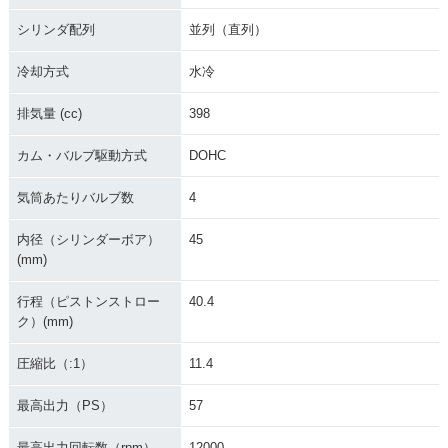
シリンダ配列
並列（直列）
冷却方式
水冷
排気量 (cc)
398
カム・バルブ駆動方式
DOHC
気筒あたりバルブ数
4
内径（シリンダーボア）
45
(mm)
行程（ピストンストロー
40.4
ク）(mm)
圧縮比（:1）
11.4
最高出力（PS）
57
最高出力回転数（rpm）
12000