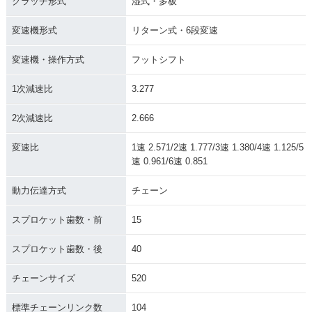
クラッチ形式
湿式・多板
変速機形式
リターン式・6段変速
変速機・操作方式
フットシフト
1次減速比
3.277
2次減速比
2.666
変速比
1速 2.571/2速 1.777/3速 1.380/4速 1.125/5
速 0.961/6速 0.851
動力伝達方式
チェーン
スプロケット歯数・前
15
スプロケット歯数・後
40
チェーンサイズ
520
標準チェーンリンク数
104