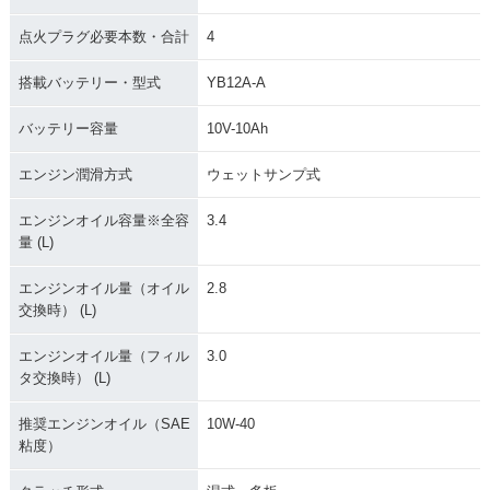
点火プラグ必要本数・合計
4
搭載バッテリー・型式
YB12A-A
バッテリー容量
10V-10Ah
エンジン潤滑方式
ウェットサンプ式
エンジンオイル容量※全容
3.4
量 (L)
エンジンオイル量（オイル
2.8
交換時） (L)
エンジンオイル量（フィル
3.0
タ交換時） (L)
推奨エンジンオイル（SAE
10W-40
粘度）