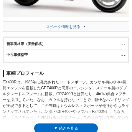
スペック情報を見る
- -
新車価格帯（実勢価格）
中古車価格帯
- -
車輌プロフィール
FX400Rは、1985年に発売されたロードスポーツ。カワサキ初の水冷4気
筒エンジンを搭載したGPZ400Rと同系のエンジンを、スチール製のダブ
ルクレードルフレームに搭載。GPZ400Rとは異なり、4in1の集合マフラ
ーを採用していた。なお、カウルを持たないことで、軽快なハンドリング
が実現できるとして、この当時はカウルレス・スポーツが他社からもライ
ンナップされていた（ホンダ・CBR400Fやヤマハ・FZ400N）。ちなみ
に、「ネイキッド」と呼ばれるカテゴリーは、この時点では存在していな
い。のちに広く使われるようになる「カウルレスのバイク＝ネイキッド」
▼ 続きを見る
という概念は、1989年発売のゼファー（400）が確立させたものだった。