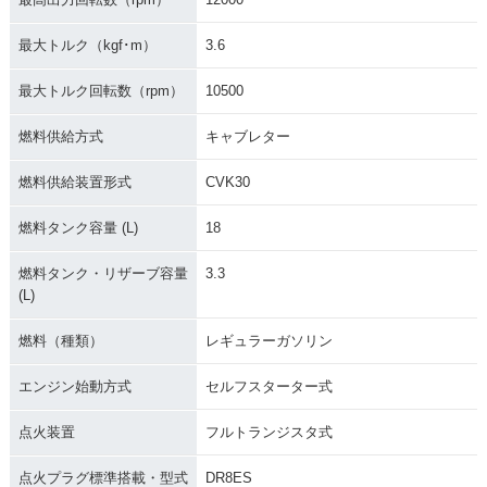
最大トルク（kgf･m）
3.6
最大トルク回転数（rpm）
10500
燃料供給方式
キャブレター
燃料供給装置形式
CVK30
燃料タンク容量 (L)
18
燃料タンク・リザーブ容量
3.3
(L)
燃料（種類）
レギュラーガソリン
エンジン始動方式
セルフスターター式
点火装置
フルトランジスタ式
点火プラグ標準搭載・型式
DR8ES