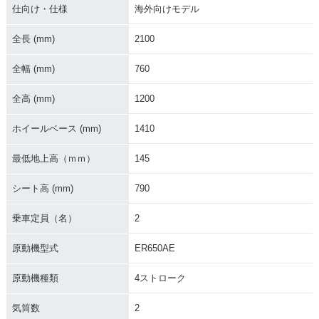
仕向け・仕様
海外向けモデル
全長 (mm)
2100
2012年 ER-6f AB
2012年 ER-6f・フ
2011年 ER-6f AB
S・フルモデルチェ
ルモデルチェンジ
S・カラーチェンジ
全幅 (mm)
760
ンジ
全高 (mm)
1200
ホイールベース (mm)
1410
最低地上高（ｍｍ）
145
2011年 ER-6f・カ
2010年 ER-6f AB
2010年 ER-6f・カ
シート高 (mm)
790
ラーチェンジ
S・カラーチェンジ
ラーチェンジ
乗車定員（名）
2
原動機型式
ER650AE
原動機種類
4ストローク
2009年 ER-6f AB
2009年 ER-6f・フ
2008年 ER-6f AB
気筒数
2
S・フルモデルチェ
ルモデルチェンジ
S・カラーチェンジ