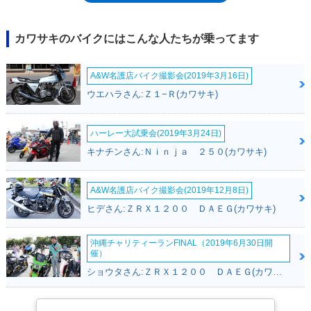
EX650E/Fとなり、EX650B、EX650D、EX650Fは、それぞれABSを装備
したモデルという設定だった。この流れは、ネイキッド仕様のER-
6n（ER650）と同じ。なお、ER-6fという名称は、主に欧州で使用された
カワサキのバイクにはこんな人たちが乗ってます
もので、北米では「ニンジャ650R」や「ニンジャ650」と呼ばれていた。
だが、北米でもER-6fの名称で販売されたこともある。ER-6fは一貫して海
A&W名護店バイク撮影会(2019年3月16日)
外向けモデルだったが、2017年から国内販売されたニンジャ650は、ER-
6fのエンジンを受け継いだフルカウルスポーツという面で、系譜に連なる
ウエハラさん:Ｚ１−Ｒ(カワサキ)
モデルといえた。
ハーレー大試乗会(2019年3月24日)
キナチンさん:Ｎｉｎｊａ ２５０(カワサキ)
A&W名護店バイク撮影会(2019年12月8日)
ヒデさん:ＺＲＸ１２００ ＤＡＥＧ(カワサキ)
沖縄チャリティーランFINAL（2019年6月30日開
催）
ショウタさん:ＺＲＸ１２００ ＤＡＥＧ(カワサキ)