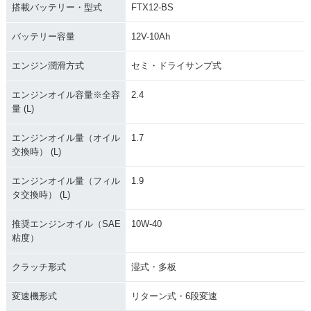
搭載バッテリー・型式
FTX12-BS
バッテリー容量
12V-10Ah
エンジン潤滑方式
セミ・ドライサンプ式
エンジンオイル容量※全容
2.4
量 (L)
エンジンオイル量（オイル
1.7
交換時） (L)
エンジンオイル量（フィル
1.9
タ交換時） (L)
推奨エンジンオイル（SAE
10W-40
粘度）
クラッチ形式
湿式・多板
変速機形式
リターン式・6段変速