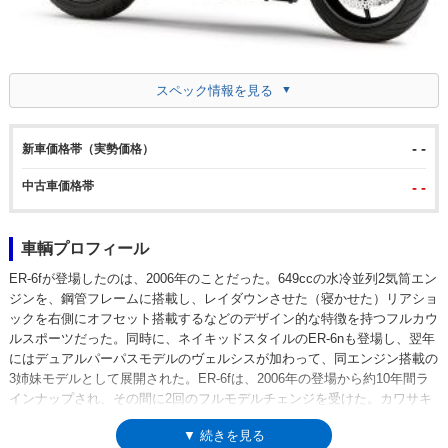
スペック情報を見る
- -
新車価格帯（実勢価格）
中古車価格帯
- -
車輌プロフィール
ER-6fが登場したのは、2006年のことだった。649ccの水冷並列2気筒エン
ジンを、鋼管フレームに搭載し、レイダウンさせた（寝かせた）リアショ
ックを右側にオフセット搭載するなどのデザイン的な特徴を持つフルカウ
ルスポーツだった。同時に、ネイキッドスタイルのER-6nも登場し、翌年
にはデュアルパーパスモデルのヴェルシスが加わって、同エンジン搭載の
3姉妹モデルとして展開された。ER-6fは、2006年の登場から約10年間ラ
インナップされ、その間に2回のフルモデルチェンジを受けた。カワサキ
のマーケットコードによって分類すると、06年から08年までが
▼ 続きを見る
EX650A/B、2009年から11年までがEX650C/D、2012年から15年までが、