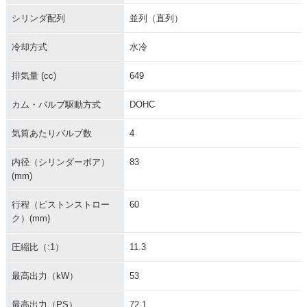
ンジ
シリンダ配列
並列（直列）
冷却方式
水冷
排気量 (cc)
649
カム・バルブ駆動方式
DOHC
2008年 ER-6f・カ
2007年 ER-6f AB
2007年 ER-6f・カ
ラーチェンジ
S・カラーチェンジ
ラーチェンジ
気筒あたりバルブ数
4
内径（シリンダーボア）
83
(mm)
行程（ピストンストロー
60
ク）(mm)
2006年 ER-6f・新
登場
圧縮比（:1）
11.3
最高出力（kW）
53
最高出力（PS）
72.1