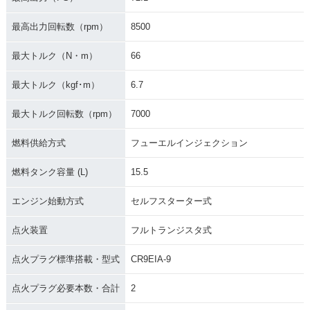
最高出力回転数（rpm）
8500
最大トルク（N・m）
66
最大トルク（kgf･m）
6.7
最大トルク回転数（rpm）
7000
燃料供給方式
フューエルインジェクション
燃料タンク容量 (L)
15.5
エンジン始動方式
セルフスターター式
点火装置
フルトランジスタ式
点火プラグ標準搭載・型式
CR9EIA-9
点火プラグ必要本数・合計
2