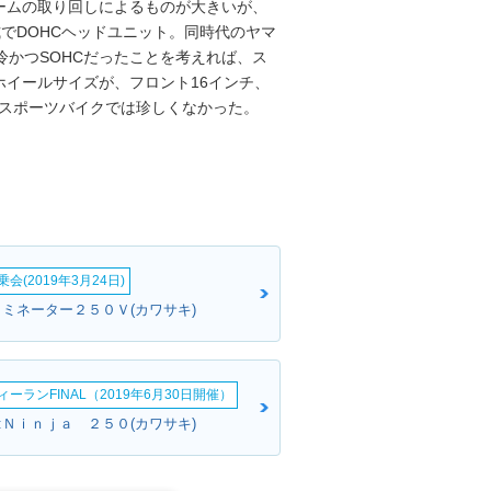
ームの取り回しによるものが大きいが、
式でDOHCヘッドユニット。同時代のヤマ
空冷かつSOHCだったことを考えれば、ス
イールサイズが、フロント16インチ、
のスポーツバイクでは珍しくなかった。
会(2019年3月24日)
リミネーター２５０Ｖ(カワサキ)
ーランFINAL（2019年6月30日開催）
:Ｎｉｎｊａ ２５０(カワサキ)