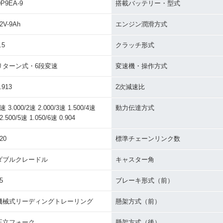
P9EA-9
搭載バッテリー・型式
2V-9Ah
エンジン潤滑方式
.5
クラッチ形式
リターン式・6段変速
変速機・操作方式
.913
2次減速比
速 3.000/2速 2.000/3速 1.500/4速
動力伝達方式
2.500/5速 1.050/6速 0.904
20
標準チェーンリンク数
ダブルクレードル
キャスター角
5
ブレーキ形式（前）
機械式リーディングトレーリング
懸架方式（前）
正立フォーク
懸架方式（後）