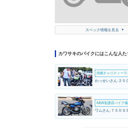
スペック情報を見る
カワサキのバイクにはこんな人た
沖縄チャリティーランF
わっせいさん:２５０
A&W名護店バイク撮影
ワムさん:７５０ＳＳ