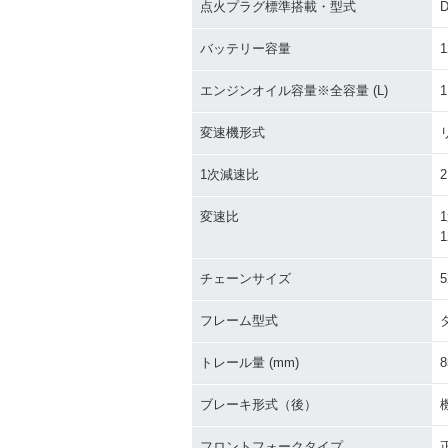
点火プラグ標準搭載・型式
D
バッテリー容量
1
エンジンオイル容量※全容量 (L)
1
変速機形式
1次減速比
2
変速比
1
1
チェーンサイズ
5
フレーム型式
トレール量 (mm)
8
ブレーキ形式（後）
フロントフォークタイプ