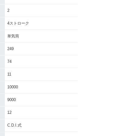
2
4ストローク
単気筒
249
74
11
10000
9000
12
C.D.I.式