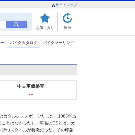
サイトマップ
お気に入り
履歴
ュー
バイクカタログ
バイクツーリング
中古車価格帯
- -
載のカウルレススポーツだった（1985年当
ることはなかった）。車名のCSとは、カ
を持つスタイルが特徴だった。その印象