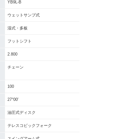
YB9L-B
ウェットサンプ式
湿式・多板
フットシフト
2.800
チェーン
100
27°00′
油圧式ディスク
テレスコピックフォーク
スイングアーム式