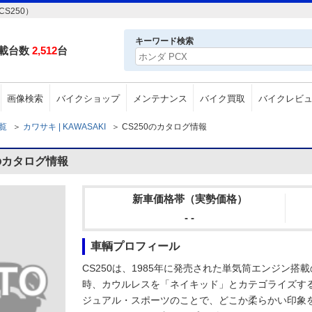
S250）
キーワード検索
載台数
2,512
台
画像検索
バイクショップ
メンテナンス
バイク買取
バイクレビ
一覧
＞
カワサキ | KAWASAKI
＞
CS250のカタログ情報
0のカタログ情報
新車価格帯（実勢価格）
- -
車輌プロフィール
CS250は、1985年に発売された単気筒エンジン搭
時、カウルレスを「ネイキッド」とカテゴライズす
ジュアル・スポーツのことで、どこか柔らかい印象