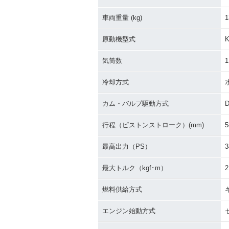
車両重量 (kg)
1
原動機型式
K
気筒数
1
冷却方式
カム・バルブ駆動方式
行程（ピストンストローク）(mm)
5
最高出力（PS）
3
最大トルク（kgf･m）
2
燃料供給方式
エンジン始動方式