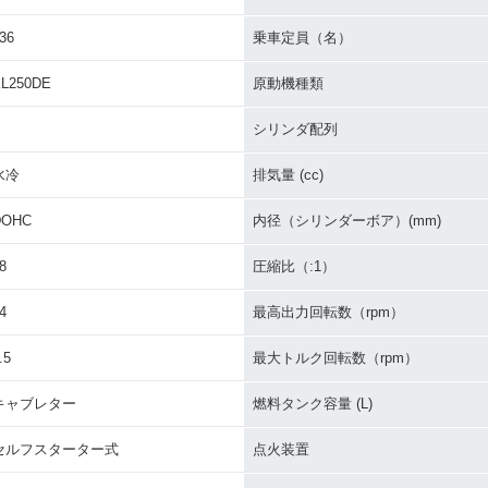
36
乗車定員（名）
L250DE
原動機種類
シリンダ配列
水冷
排気量 (cc)
DOHC
内径（シリンダーボア）(mm)
8
圧縮比（:1）
4
最高出力回転数（rpm）
.5
最大トルク回転数（rpm）
キャブレター
燃料タンク容量 (L)
セルフスターター式
点火装置