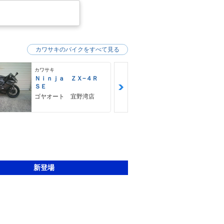
カワサキのバイクをすべて見る
カワサキ
カワサキ
Ｎｉｎｊａ ＺＸ−４Ｒ
Ｚ９００ＲＳ
ＳＥ
カワサキ プ
ゴヤオート 宜野湾店
新登場