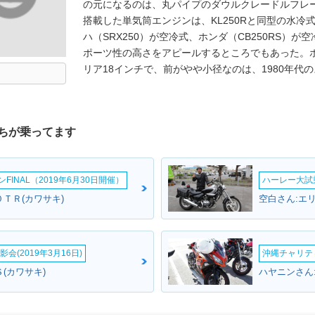
の元になるのは、丸パイプのダウルクレードルフレ
搭載した単気筒エンジンは、KL250Rと同型の水冷
ハ（SRX250）が空冷式、ホンダ（CB250RS）が
ポーツ性の高さをアピールするところでもあった。ホ
リア18インチで、前がやや小径なのは、1980年代
ちが乗ってます
INAL（2019年6月30日開催）
ハーレー大試乗
ＴＲ(カワサキ)
空白さん:エ
会(2019年3月16日)
沖縄チャリティ
(カワサキ)
ハヤニンさん