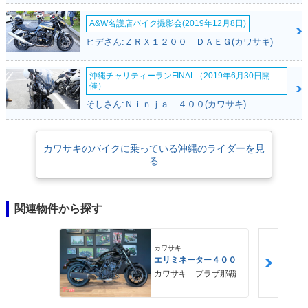
A&W名護店バイク撮影会(2019年12月8日)
ヒデさん:ＺＲＸ１２００ ＤＡＥＧ(カワサキ)
沖縄チャリティーランFINAL（2019年6月30日開
催）
そしさん:Ｎｉｎｊａ ４００(カワサキ)
カワサキのバイクに乗っている沖縄のライダーを見
る
関連物件から探す
カワサキ
エリミネーター４００
カワサキ プラザ那覇