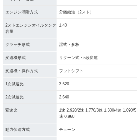
エンジン潤滑方式
分離給油（2スト）
2ストエンジンオイルタンク
1.40
容量
クラッチ形式
湿式・多板
変速機形式
リターン式・5段変速
変速機・操作方式
フットシフト
1次減速比
3.520
2次減速比
2.640
変速比
1速 2.920/2速 1.770/3速 1.300/4速 1.090/5
速 0.960
動力伝達方式
チェーン