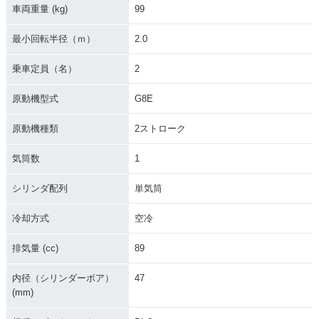
車両重量 (kg)
99
最小回転半径（ｍ）
2.0
乗車定員（名）
2
原動機型式
G8E
原動機種類
2ストローク
気筒数
1
シリンダ配列
単気筒
冷却方式
空冷
排気量 (cc)
89
内径（シリンダーボア）
47
(mm)