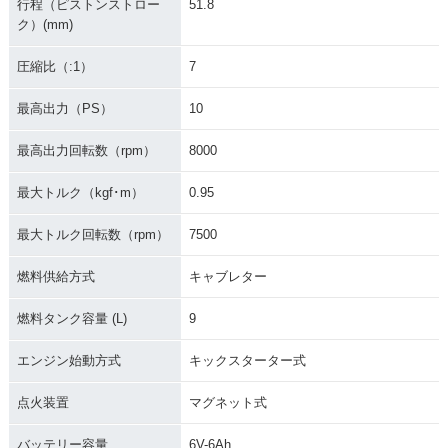
行程（ピストンストロー
51.8
ク）(mm)
圧縮比（:1）
7
最高出力（PS）
10
最高出力回転数（rpm）
8000
最大トルク（kgf･m）
0.95
最大トルク回転数（rpm）
7500
燃料供給方式
キャブレター
燃料タンク容量 (L)
9
エンジン始動方式
キックスターター式
点火装置
マグネット式
バッテリー容量
6V-6Ah