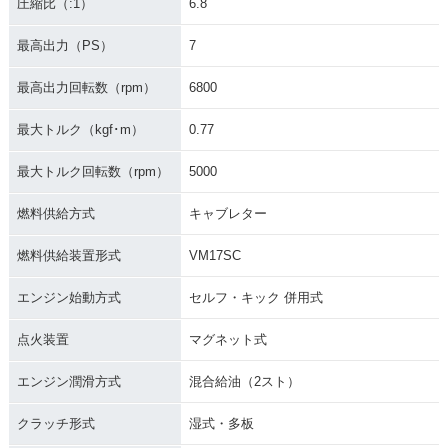
圧縮比（:1）
6.8
最高出力（PS）
7
最高出力回転数（rpm）
6800
最大トルク（kgf･m）
0.77
最大トルク回転数（rpm）
5000
燃料供給方式
キャブレター
燃料供給装置形式
VM17SC
エンジン始動方式
セルフ・キック 併用式
点火装置
マグネット式
エンジン潤滑方式
混合給油（2スト）
クラッチ形式
湿式・多板