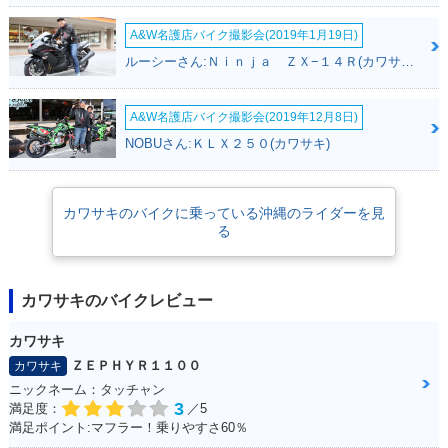
A&W名護店バイク撮影会(2019年1月19日)
ルーシーさん:Ｎｉｎｊａ ＺＸ−１４Ｒ(カワサキ)
A&W名護店バイク撮影会(2019年12月8日)
NOBUさん:ＫＬＸ２５０(カワサキ)
カワサキのバイクに乗っている沖縄のライダーを見
る
カワサキのバイクレビュー
カワサキ
ＺＥＰＨＹＲ１１００
カワサキ
ニックネーム：タッチャン
3
満足度：
／5
満足ポイント:マフラー！乗りやすさ60％