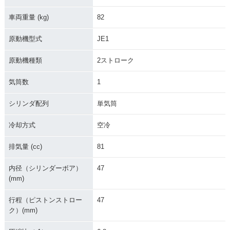
車両重量 (kg)
82
原動機型式
JE1
原動機種類
2ストローク
気筒数
1
シリンダ配列
単気筒
冷却方式
空冷
排気量 (cc)
81
内径（シリンダーボア）
47
(mm)
行程（ピストンストロー
47
ク）(mm)