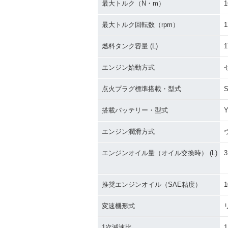
最大トルク（N・m）
1
最大トルク回転数（rpm）
1
燃料タンク容量 (L)
1
エンジン始動方式
点火プラグ標準搭載・型式
S
搭載バッテリー・型式
Y
エンジン潤滑方式
エンジンオイル量（オイル交換時） (L)
3
推奨エンジンオイル（SAE粘度）
1
変速機形式
1次減速比
1