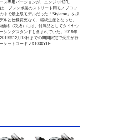
ース専用バージョンが、ニンジャH2R。
デルは、ブレンボ製のストリート用モノブロッ
の中で最上級モデルだった「Stylema」を採
デルと仕様変更なく、継続生産となった。
車両価格（税抜）には、付属品としてタイヤウ
ーシングスタンドも含まれていた。2019年
ら2019年12月13日までの期間限定で受注が行
ケットコード:ZX1000YLF