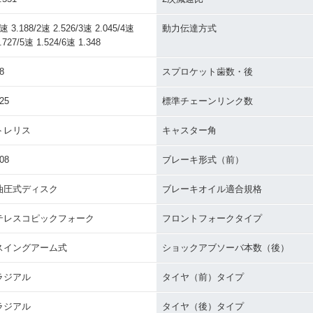
速 3.188/2速 2.526/3速 2.045/4速
動力伝達方式
.727/5速 1.524/6速 1.348
8
スプロケット歯数・後
25
標準チェーンリンク数
トレリス
キャスター角
08
ブレーキ形式（前）
油圧式ディスク
ブレーキオイル適合規格
テレスコピックフォーク
フロントフォークタイプ
スイングアーム式
ショックアブソーバ本数（後）
ラジアル
タイヤ（前）タイプ
ラジアル
タイヤ（後）タイプ