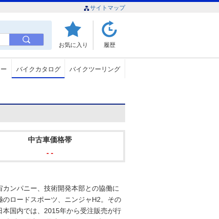
サイトマップ
お気に入り
履歴
ュー
バイクカタログ
バイクツーリング
中古車価格帯
- -
宙カンパニー、技術開発本部との協働に
極のロードスポーツ、ニンジャH2。その
本国内では、2015年から受注販売が行