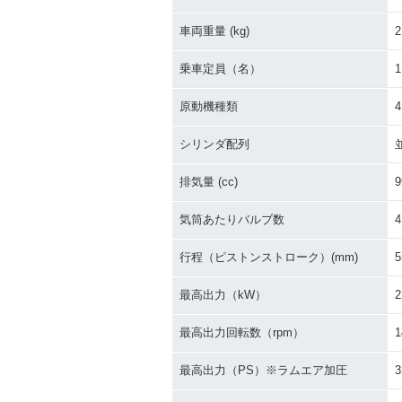
車両重量 (kg)
2
乗車定員（名）
1
原動機種類
シリンダ配列
排気量 (cc)
9
気筒あたりバルブ数
4
行程（ピストンストローク）(mm)
5
最高出力（kW）
2
最高出力回転数（rpm）
1
最高出力（PS）※ラムエア加圧
3