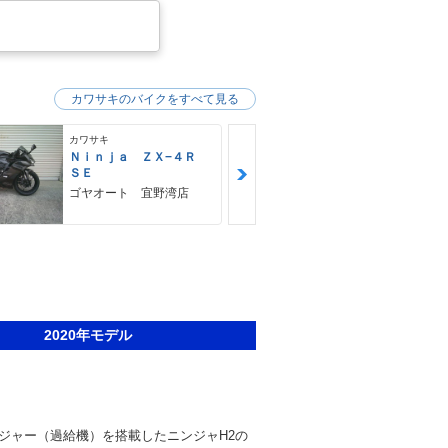
カワサキのバイクをすべて見る
カワサキ
カワサキ
Ｎｉｎｊａ ＺＸ−４Ｒ
Ｚ９００ＲＳ
ＳＥ
カワサキ プ
ゴヤオート 宜野湾店
2020年モデル
ジャー（過給機）を搭載したニンジャH2の