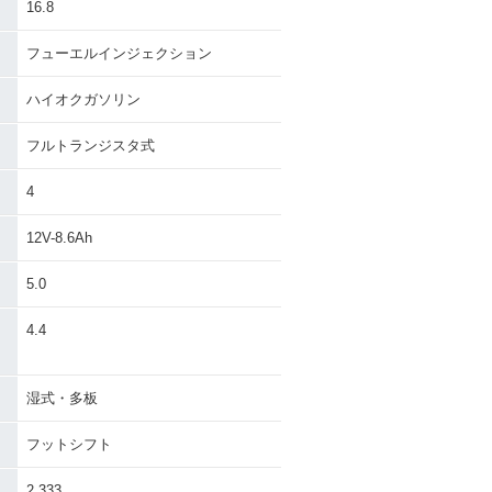
16.8
フューエルインジェクション
ハイオクガソリン
フルトランジスタ式
4
12V-8.6Ah
5.0
）
4.4
湿式・多板
フットシフト
2.333