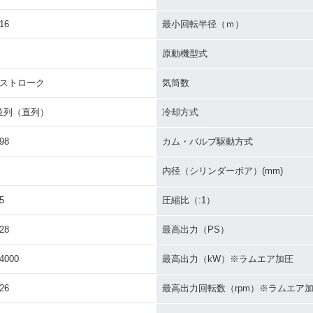
16
最小回転半径（ｍ）
原動機型式
4ストローク
気筒数
並列（直列）
冷却方式
98
カム・バルブ駆動方式
内径（シリンダーボア）(mm)
5
圧縮比（:1）
28
最高出力（PS）
4000
最高出力（kW）※ラムエア加圧
26
最高出力回転数（rpm）※ラムエア