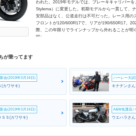
われた。2019年モデルでは、ブレーキキャリパー
Stylema）に変更した。初期モデルから一貫して
安部品はなく、公道走行は不可だった。レース用の
フロントが120/600R17で、リアが190/650R17。
際、この年限りでラインナップから外れることが明
明）。
ちが乗ってます
会(2019年3月16日)
ハーレー大試乗
(カワサキ)
キナチンさん
会(2019年3月16日)
A&W名護店バ
ＳＳ(カワサキ)
ウエハラさん: