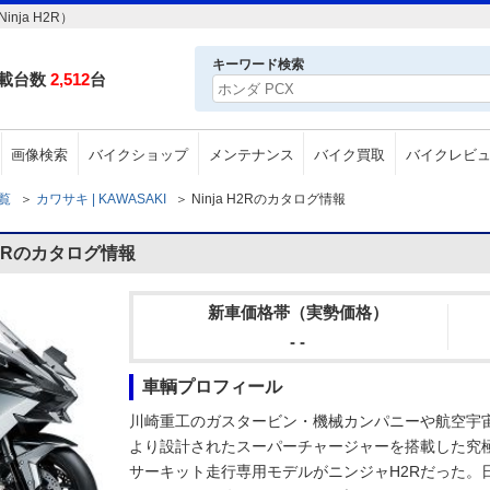
nja H2R）
キーワード検索
載台数
2,512
台
画像検索
バイクショップ
メンテナンス
バイク買取
バイクレビ
一覧
＞
カワサキ | KAWASAKI
＞
Ninja H2Rのカタログ情報
H2Rのカタログ情報
新車価格帯（実勢価格）
- -
車輌プロフィール
川崎重工のガスタービン・機械カンパニーや航空宇
より設計されたスーパーチャージャーを搭載した究
サーキット走行専用モデルがニンジャH2Rだった。日