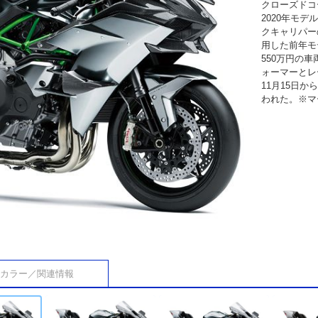
クローズドコ
2020年モ
クキャリパー
用した前年モ
550万円の
ォーマーとレ
11月15日か
われた。※マー
カラー／関連情報