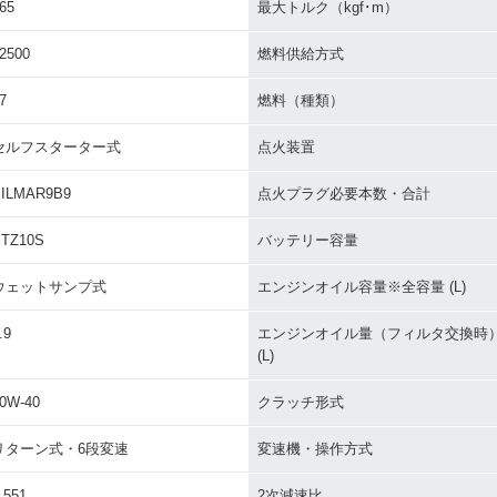
65
最大トルク（kgf･m）
2500
燃料供給方式
7
燃料（種類）
セルフスターター式
点火装置
ILMAR9B9
点火プラグ必要本数・合計
TZ10S
バッテリー容量
ウェットサンプ式
エンジンオイル容量※全容量 (L)
.9
エンジンオイル量（フィルタ交換時
(L)
0W-40
クラッチ形式
リターン式・6段変速
変速機・操作方式
.551
2次減速比