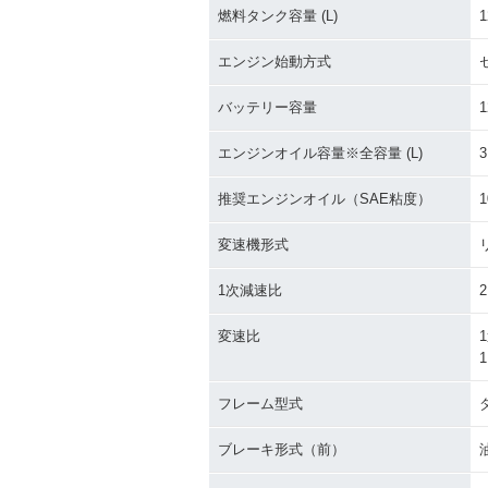
燃料タンク容量 (L)
1
エンジン始動方式
バッテリー容量
1
エンジンオイル容量※全容量 (L)
3
推奨エンジンオイル（SAE粘度）
1
変速機形式
1次減速比
2
変速比
1
1
フレーム型式
ブレーキ形式（前）