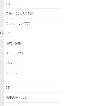
3.1
フルトランジスタ式
ウェットサンプ式
)
3.1
湿式・多板
フットシフト
2.533
チェーン
24°
油圧式ディスク