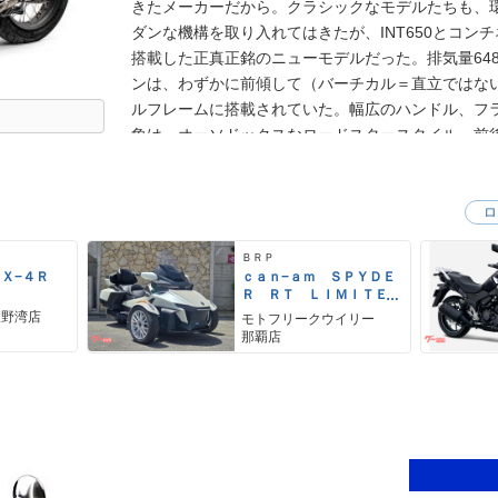
きたメーカーだから。クラシックなモデルたちも、
ダンな機構を取り入れてはきたが、INT650とコンチ
搭載した正真正銘のニューモデルだった。排気量648c
ンは、わずかに前傾して（バーチカル＝直立ではな
ルフレームに搭載されていた。幅広のハンドル、フ
象は、オーソドックスなロードスタースタイル。前後
グルディスク式。欧州排ガス規制のユーロ4に適合し、
ーロ5をクリア。2024年モデルで、シート形状の変
ケットの装備などのマイナーチェンジを受けた。な
ロ
プター650」名で販売されているため、バイクブロ
ＢＲＰ
ＺＸ−４Ｒ
ｃａｎ−ａｍ ＳＰＹＤＥ
Ｒ ＲＴ ＬＩＭＩＴＥ
Ｄ
宜野湾店
モトフリークウイリー
那覇店