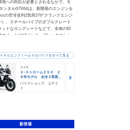
環境への対応が必要とされるなかで、モ
ネンタルGT650は、新開発のエンジンを
cの空冷並列2気筒270°クランクエンジ
い）、スチールパイプのダブルクレード
ラットなロングシートなどで、全体の印
ホイールは18インチ、ブレーキはシン
ABSも備えていた。2021年モデルでユ
更、LEDヘッドライトの採用、USB充電ソ
お、本国（インド）等では「インターセ
イヤルエンフィールドのバイクをすべて見る
スでは併記した。
スズキ
スズキ
Ｖ−ストローム２５０ ２
Ｖ−ストロー
６年モデル 水冷２気筒
６年モデル 
エンジン ＬＥＤヘッド
エンジン Ｌ
バイクショップ ユナイ
Ｍｏｔｏ 
ライト標準装備
ライト標準装
ト
Ｊｒ，
新登場