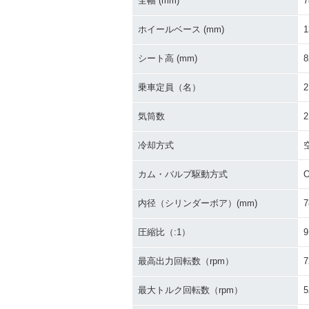
全幅 (mm)
7
ホイールベース (mm)
1
シート高 (mm)
8
乗車定員（名）
2
気筒数
2
冷却方式
カム・バルブ駆動方式
内径（シリンダーボア）(mm)
7
圧縮比（:1）
9
最高出力回転数（rpm）
7
最大トルク回転数（rpm）
5