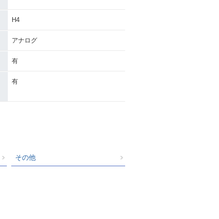
H4
アナログ
有
有
その他