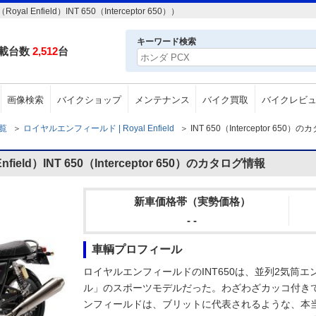
field）INT 650（Interceptor 650））
キーワード検索
載台数
2,512
台
画像検索
バイクショップ
メンテナンス
バイク買取
バイクレビ
一覧
＞
ロイヤルエンフィールド | Royal Enfield
＞
INT 650（Interceptor 650
eld）INT 650（Interceptor 650）のカタログ情報
新車価格帯（実勢価格）
- -
車輌プロフィール
ロイヤルエンフィールドのINT650は、並列2気筒
ル」のスポーツモデルだった。わざわざカッコ付き
ンフィールドは、ブリットに代表されるような、本