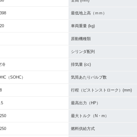
88
全高 (mm)
398
最低地上高（ｍｍ）
20
車両重量 (kg)
原動機種類
シリンダ配列
空冷
排気量 (cc)
OHC（SOHC）
気筒あたりバルブ数
8
行程（ピストンストローク）(mm)
.5
最高出力（HP）
250
最大トルク（N・m）
250
燃料供給方式