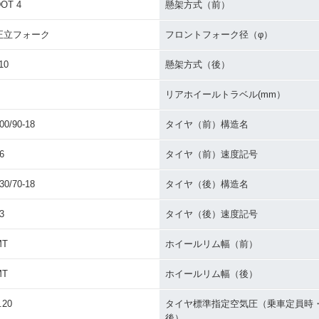
OT 4
懸架方式（前）
正立フォーク
フロントフォーク径（φ）
10
懸架方式（後）
リアホイールトラベル(mm）
00/90-18
タイヤ（前）構造名
6
タイヤ（前）速度記号
30/70-18
タイヤ（後）構造名
3
タイヤ（後）速度記号
MT
ホイールリム幅（前）
MT
ホイールリム幅（後）
.20
タイヤ標準指定空気圧（乗車定員時
後）