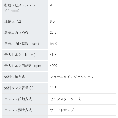
行程（ピストンストロー
90
ク）(mm)
圧縮比（:1）
8.5
最高出力（kW）
20.3
最高出力回転数（rpm）
5250
最大トルク（N・m）
41.3
最大トルク回転数（rpm）
4000
燃料供給方式
フューエルインジェクション
燃料タンク容量 (L)
14.5
エンジン始動方式
セルフスターター式
エンジン潤滑方式
ウェットサンプ式