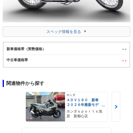
スペック情報を見る
- -
新車価格帯（実勢価格）
中古車価格帯
- -
関連物件から探す
ホンダ
ＡＤＶ１６０ 新車
２０２６年最新モデ
ル パールスモーキー
ホンダｓｐｏｒｔｓ池
グレー スマートキ
原 新都心店
ー ２９Ｌメットイ
ン ＵＳＢ Ｔｙｐｅ
−Ｃ装備