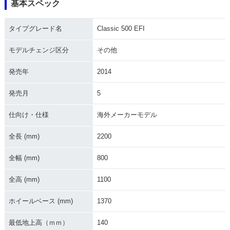
基本スペック
2010年 Classic 50
タイプグレード名
Classic 500 EFI
0 EFI・新登場
モデルチェンジ区分
その他
発売年
2014
発売月
5
仕向け・仕様
海外メーカーモデル
全長 (mm)
2200
全幅 (mm)
800
全高 (mm)
1100
ホイールベース (mm)
1370
最低地上高（ｍｍ）
140