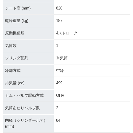
シート高 (mm)
820
乾燥重量 (kg)
187
原動機種類
4ストローク
気筒数
1
シリンダ配列
単気筒
冷却方式
空冷
排気量 (cc)
499
カム・バルブ駆動方式
OHV
気筒あたりバルブ数
2
内径（シリンダーボア）
84
(mm)