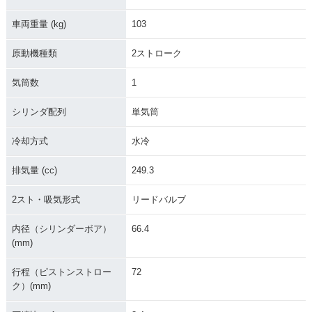
車両重量 (kg)
103
原動機種類
2ストローク
気筒数
1
シリンダ配列
単気筒
冷却方式
水冷
排気量 (cc)
249.3
2スト・吸気形式
リードバルブ
内径（シリンダーボア）
66.4
(mm)
行程（ピストンストロー
72
ク）(mm)