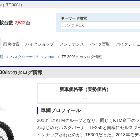
TE 300/i）
キーワード検索
載台数
2,512
台
画像検索
バイクショップ
メンテナンス
バイク買取
バイクレビ
一覧
＞
ハスクバーナ | Husqvarna
＞
TE 300/iのカタログ情報
300/iのカタログ情報
新車価格帯（実勢価格）
- -
車輌プロフィール
2013年にKTMグループとなり、同じくKTM傘下
みはじめたハスクバーナ。TE250と同様にセルス
インナップされたのが、TE300だった。2018年