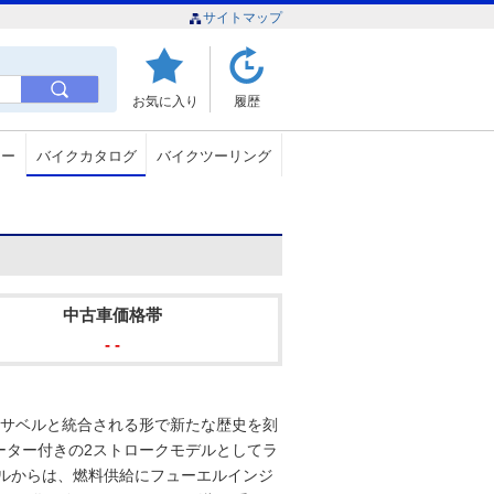
サイトマップ
お気に入り
履歴
ュー
バイクカタログ
バイクツーリング
中古車価格帯
- -
のフサベルと統合される形で新たな歴史を刻
ターター付きの2ストロークモデルとしてラ
モデルからは、燃料供給にフューエルインジ