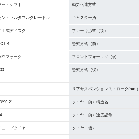
フットシフト
動力伝達方式
セントラルダブルクレードル
キャスター角
油圧式ディスク
ブレーキ形式（後）
OT 4
懸架方式（前）
倒立フォーク
フロントフォーク径（φ）
00
懸架方式（後）
リアサスペンションストローク(mm
0/90-21
タイヤ（前）構造名
4
タイヤ（前）速度記号
チューブタイヤ
タイヤ（後）