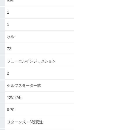
950
1
1
水冷
72
フューエルインジェクション
2
セルフスターター式
12V-2Ah
0.70
リターン式・6段変速