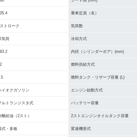
60
シート高 (mm)
05.4
乗車定員（名）
2ストローク
気筒数
単気筒
冷却方式
93.2
内径（シリンダーボア）(mm)
2
燃料供給方式
.5
燃料タンク・リザーブ容量 (L)
ハイオクガソリン
エンジン始動方式
フルトランジスタ式
バッテリー容量
分離給油（2スト）
2ストエンジンオイルタンク容量
湿式・多板
変速機形式