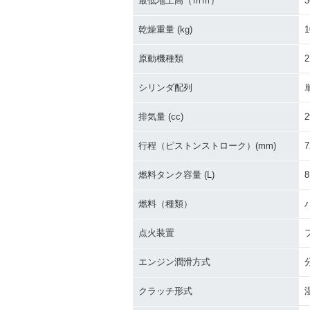
最低地上高（ｍｍ）
3
乾燥重量 (kg)
1
原動機種類
シリンダ配列
排気量 (cc)
2
行程（ピストンストローク）(mm)
7
燃料タンク容量 (L)
8
燃料（種類）
点火装置
エンジン潤滑方式
クラッチ形式