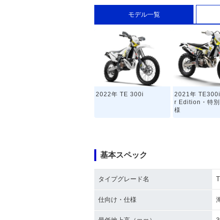
モデル一覧
2022年 TE 300i
2021年 TE300i
r Edition・
様
基本スペック
タイプグレード名
T
2018年 TE 300i・マイ
2017年 TE 30
ナーチェンジ
仕向け・仕様