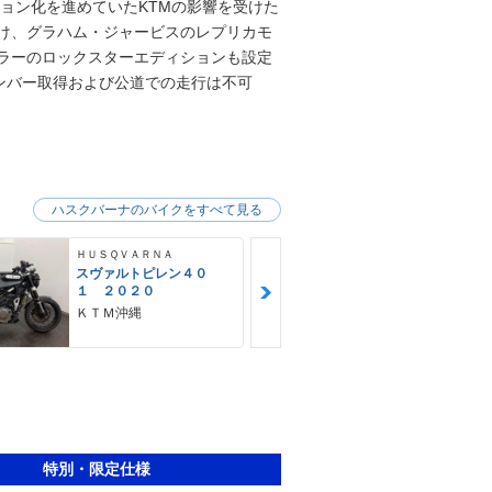
ョン化を進めていたKTMの影響を受けた
受け、グラハム・ジャービスのレプリカモ
カラーのロックスターエディションも設定
ンバー取得および公道での走行は不可
ハスクバーナのバイクをすべて見る
ＨＵＳＱＶＡＲＮＡ
ＨＵＳＱＶＡＲ
スヴァルトピレン４０
ＦＥ２５０ 
１ ２０２０
ＫＴＭ沖縄
ＫＴＭ沖縄
特別・限定仕様