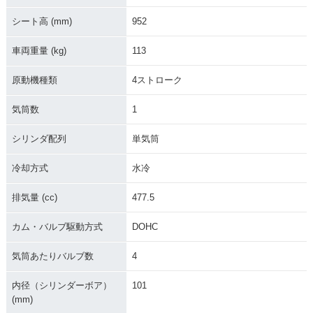
シート高 (mm)
952
車両重量 (kg)
113
原動機種類
4ストローク
気筒数
1
シリンダ配列
単気筒
冷却方式
水冷
排気量 (cc)
477.5
カム・バルブ駆動方式
DOHC
気筒あたりバルブ数
4
内径（シリンダーボア）
101
(mm)