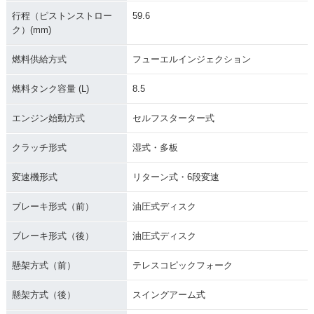
行程（ピストンストロー
59.6
ク）(mm)
燃料供給方式
フューエルインジェクション
燃料タンク容量 (L)
8.5
エンジン始動方式
セルフスターター式
クラッチ形式
湿式・多板
変速機形式
リターン式・6段変速
ブレーキ形式（前）
油圧式ディスク
ブレーキ形式（後）
油圧式ディスク
懸架方式（前）
テレスコピックフォーク
懸架方式（後）
スイングアーム式