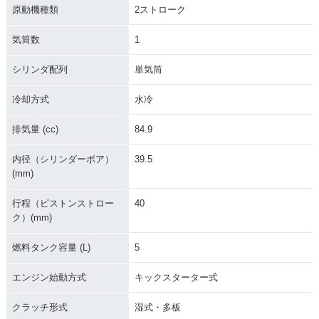
原動機種類
2ストローク
気筒数
1
シリンダ配列
単気筒
冷却方式
水冷
排気量 (cc)
84.9
内径（シリンダーボア）
39.5
(mm)
行程（ピストンストロー
40
ク）(mm)
燃料タンク容量 (L)
5
エンジン始動方式
キックスターター式
クラッチ形式
湿式・多板