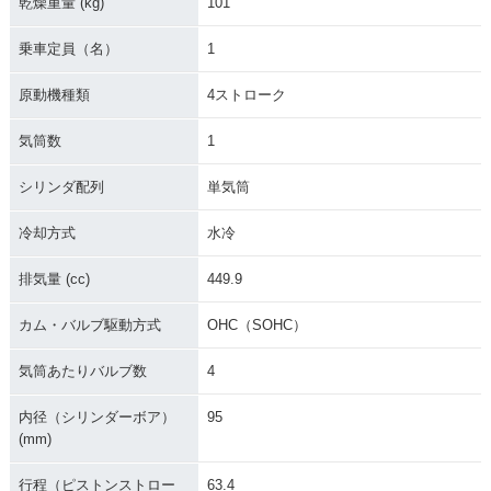
乾燥重量 (kg)
101
乗車定員（名）
1
原動機種類
4ストローク
気筒数
1
シリンダ配列
単気筒
冷却方式
水冷
排気量 (cc)
449.9
カム・バルブ駆動方式
OHC（SOHC）
気筒あたりバルブ数
4
内径（シリンダーボア）
95
(mm)
行程（ピストンストロー
63.4