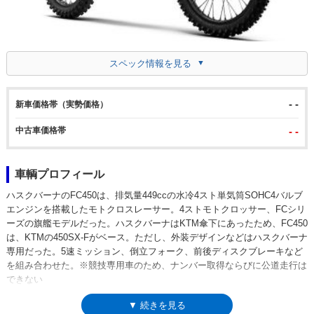
スペック情報を見る
- -
新車価格帯（実勢価格）
中古車価格帯
- -
車輌プロフィール
ハスクバーナのFC450は、排気量449ccの水冷4スト単気筒SOHC4バルブ
エンジンを搭載したモトクロスレーサー。4ストモトクロッサー、FCシリ
ーズの旗艦モデルだった。ハスクバーナはKTM傘下にあったため、FC450
は、KTMの450SX-Fがベース。ただし、外装デザインなどはハスクバーナ
専用だった。5速ミッション、倒立フォーク、前後ディスクブレーキなど
を組み合わせた。※競技専用車のため、ナンバー取得ならびに公道走行は
できない
▼ 続きを見る