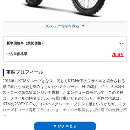
スペック情報を見る
- -
新車価格帯（実勢価格）
中古車価格帯
78.6
万
車輌プロフィール
2013年にKTMグループとなり、同じくKTM傘下のフサベルと統合される
形で新たな歴史を刻みはじめたハスクバーナ。FE250は、249ccの水冷4
ストローク単気筒エンジンを搭載したエンデューロモデルで、この名称
は、フサベルの同名モデルから受け継いだものだった。車体の構成は、
KTMの250EXC-Fで、そのハスクバーナ・ブランド版というかたち。※ク
ローズドコース専用モデルにつき、ナンバー取得および公道での走行は不
可
▼ 続きを見る