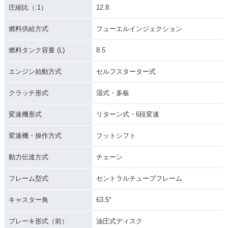
圧縮比（:1）
12.8
燃料供給方式
フューエルインジェクション
燃料タンク容量 (L)
8.5
エンジン始動方式
セルフスターター式
クラッチ形式
湿式・多板
変速機形式
リターン式・6段変速
変速機・操作方式
フットシフト
動力伝達方式
チェーン
フレーム型式
セントラルチューブフレーム
キャスター角
63.5°
ブレーキ形式（前）
油圧式ディスク