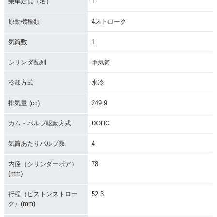
乗車定員（名）
1
原動機種類
4ストローク
気筒数
1
シリンダ配列
単気筒
冷却方式
水冷
排気量 (cc)
249.9
カム・バルブ駆動方式
DOHC
気筒あたりバルブ数
4
内径（シリンダーボア）
78
(mm)
行程（ピストンストロー
52.3
ク）(mm)