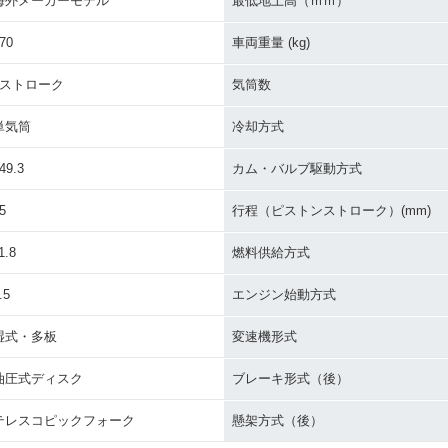
海外メーカーモデル
最低地上高（ｍｍ）
70
車両重量 (kg)
4ストローク
気筒数
単気筒
冷却方式
49.3
カム・バルブ駆動方式
5
行程（ピストンストローク）(mm)
1.8
燃料供給方式
.5
エンジン始動方式
湿式・多板
変速機形式
油圧式ディスク
ブレーキ形式（後）
テレスコピックフォーク
懸架方式（後）