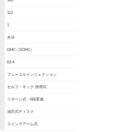
345
112
1
水冷
OHC（SOHC）
63.4
フューエルインジェクション
セルフ・キック 併用式
リターン式・6段変速
油圧式ディスク
スイングアーム式