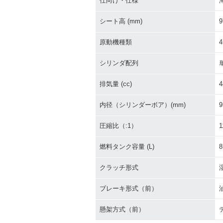
仕向け・仕様
シート高 (mm)
9
原動機種類
シリンダ配列
排気量 (cc)
4
内径（シリンダーボア）(mm)
9
圧縮比（:1）
1
燃料タンク容量 (L)
8
クラッチ形式
ブレーキ形式（前）
懸架方式（前）