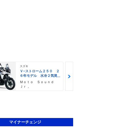
スズキ
スズキ
Ｖ−ストローム２５０ ２
Ｖ−ストロー
６年モデル 水冷２気筒
６年モデル 
エンジン ＬＥＤヘッド
エンジン Ｌ
Ｍｏｔｏ Ｓｏｕｎｄ
バイクショッ
ライト標準装備
ライト標準装
Ｊｒ，
ト
マイナーチェンジ