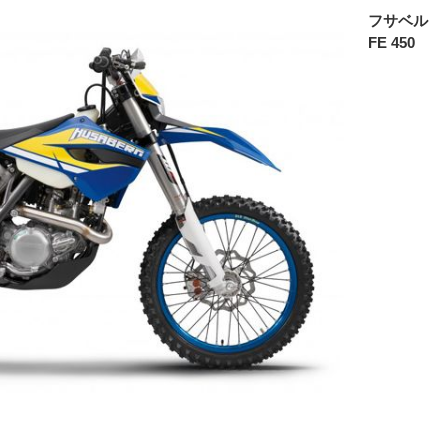
フサベル
FE 450