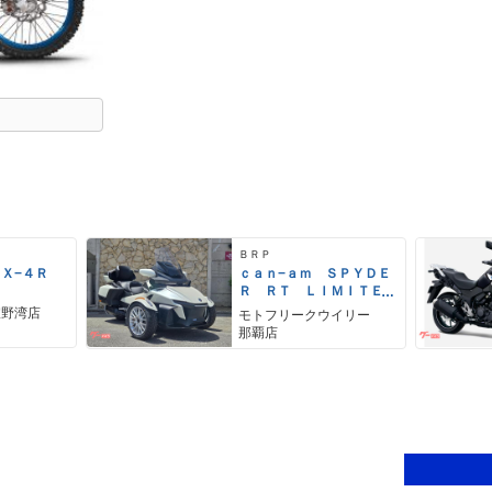
ＢＲＰ
ＺＸ−４Ｒ
ｃａｎ−ａｍ ＳＰＹＤＥ
Ｒ ＲＴ ＬＩＭＩＴＥ
Ｄ
宜野湾店
モトフリークウイリー
那覇店