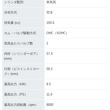
シリンダ配列
単気筒
冷却方式
空冷
排気量 (cc)
150.6
Django150 Heritag
Django150 Evasio
カム・バルブ駆動方式
OHC（SOHC）
e
n
気筒あたりバルブ数
2
内径（シリンダーボア）
57.4
(mm)
行程（ピストンストロー
58.2
ク）(mm)
最高出力（kW）
8.5
最高出力（PS）
11.6
最高出力回転数（rpm）
8000