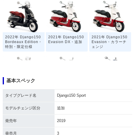
2022年 Django150
2021年 Django150
2021年 Django150
Bordeaux Edition・
Evasion DX・追加
Evasion・カラーチ
特別・限定仕様
ェンジ
基本スペック
2021年 Django150
2021年 Django15
2020年 Django150
タイプグレード名
Django150 Sport
DX・追加
0・カラーチェンジ
Evasion・マイナー
チェンジ
モデルチェンジ区分
追加
発売年
2019
発売月
3