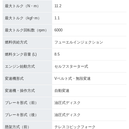
最大トルク（N・m）
11.2
最大トルク（kgf･m）
1.1
最大トルク回転数（rpm）
6000
燃料供給方式
フューエルインジェクション
燃料タンク容量 (L)
8.5
エンジン始動方式
セルフスターター式
変速機形式
Vベルト式・無段変速
変速機・操作方式
自動変速
ブレーキ形式（前）
油圧式ディスク
ブレーキ形式（後）
油圧式ディスク
懸架方式（前）
テレスコピックフォーク