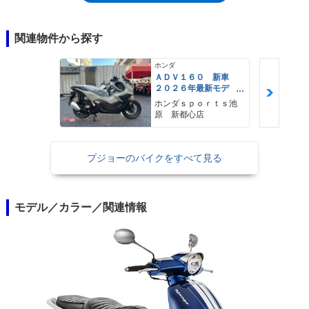
ルランプ、12V電源ソケットなども備えていた。2020年モデルでは、フロ
ントグリルデザインを変更した（日本市場へは、標準モデルと「エバージ
ョン」が導入された）。
関連物件から探す
ホンダ
ＡＤＶ１６０ 新車
２０２６年最新モデ
ル パールスモーキー
ホンダｓｐｏｒｔｓ池
グレー スマートキ
原 新都心店
ー ２９Ｌメットイ
ン ＵＳＢ Ｔｙｐｅ
−Ｃ装備
プジョーのバイクをすべて見る
モデル／カラー／関連情報