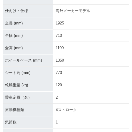
仕向け・仕様
海外メーカーモデル
2020年 Django 15
2019年 Django150
2019年 Django150
0・マイナーチェン
Tricolore・特別・限
Allure DX・追加
ジ
定仕様
全長 (mm)
1925
全幅 (mm)
710
全高 (mm)
1190
ホイールベース (mm)
1350
2019年 Django150
2019年 Django150
2019年 Django150
Allure・追加
120th Limited Editi
Sport・追加
シート高 (mm)
770
on・特別・限定仕様
乾燥重量 (kg)
129
乗車定員（名）
2
原動機種類
4ストローク
Django150 Sport
2019年 Django150
2019年 Django 15
気筒数
1
Evasion・追加
0・新登場