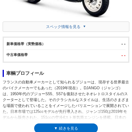
スペック情報を見る
- -
新車価格帯（実勢価格）
中古車価格帯
- -
車輌プロフィール
フランスの自動車メーカーとして知られるプジョーは、現存する世界最古
のバイクメーカーでもあった（2019年現在）。DJANGO（ジャンゴ）
は、1950年代のプジョーS55、S57を復刻させたネオレトロスタイルのス
クーターとして登場した。そのクラシカルなスタイルは、生活のさまざま
な場面で使われていることをイメージしたバリエーションで展開されてい
た。日本市場では125ccモデルが先行導入され、ジャンゴ150は2019年モ
デルから販売された。151ccの空冷4スト単気筒エンジンを搭載。日本の
法規上は軽二輪に分類され、高速道路（自動車専用道路）を走行すること
▼ 続きを見る
も可能だった。各バリエーションは、フロントABSを標準装備。LEDテー